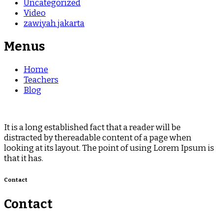
Uncategorized
Video
zawiyah jakarta
Menus
Home
Teachers
Blog
It is a long established fact that a reader will be
distracted by thereadable content of a page when
looking at its layout. The point of using Lorem Ipsum is
that it has.
Contact
Contact