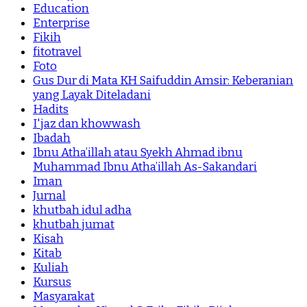
Education
Enterprise
Fikih
fitotravel
Foto
Gus Dur di Mata KH Saifuddin Amsir: Keberanian
yang Layak Diteladani
Hadits
I'jaz dan khowwash
Ibadah
Ibnu Atha’illah atau Syekh Ahmad ibnu
Muhammad Ibnu Atha’illah As-Sakandari
Iman
Jurnal
khutbah idul adha
khutbah jumat
Kisah
Kitab
Kuliah
Kursus
Masyarakat