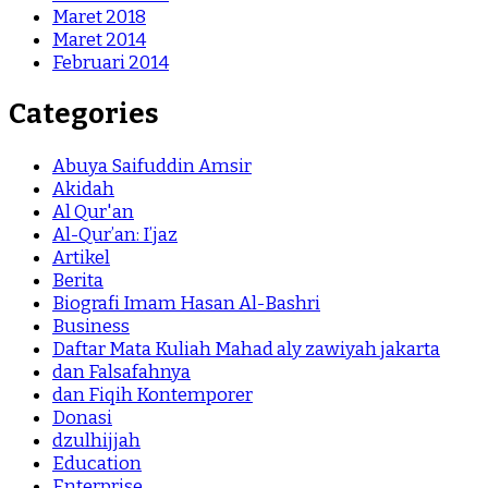
Maret 2018
Maret 2014
Februari 2014
Categories
Abuya Saifuddin Amsir
Akidah
Al Qur'an
Al-Qur’an: I’jaz
Artikel
Berita
Biografi Imam Hasan Al-Bashri
Business
Daftar Mata Kuliah Mahad aly zawiyah jakarta
dan Falsafahnya
dan Fiqih Kontemporer
Donasi
dzulhijjah
Education
Enterprise