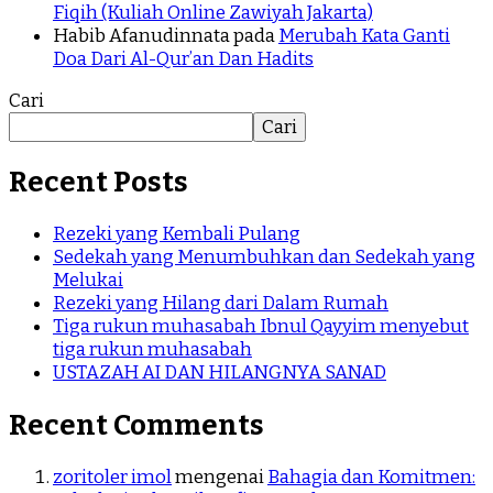
Fiqih (Kuliah Online Zawiyah Jakarta)
Habib Afanudinnata
pada
Merubah Kata Ganti
Doa Dari Al-Qur’an Dan Hadits
Cari
Cari
Recent Posts
Rezeki yang Kembali Pulang
Sedekah yang Menumbuhkan dan Sedekah yang
Melukai
Rezeki yang Hilang dari Dalam Rumah
Tiga rukun muhasabah Ibnul Qayyim menyebut
tiga rukun muhasabah
USTAZAH AI DAN HILANGNYA SANAD
Recent Comments
zoritoler imol
mengenai
Bahagia dan Komitmen: