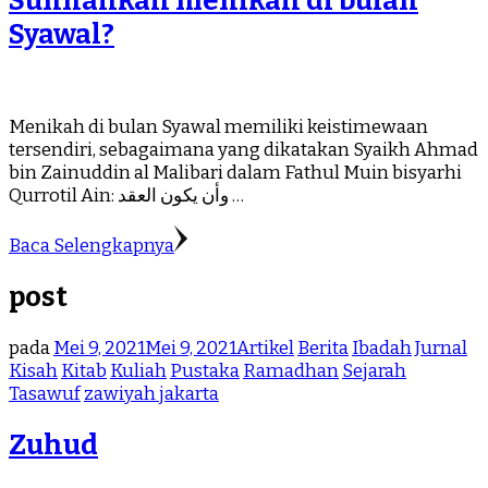
Sunnahkah menikah di bulan
Syawal?
Menikah di bulan Syawal memiliki keistimewaan
tersendiri, sebagaimana yang dikatakan Syaikh Ahmad
bin Zainuddin al Malibari dalam Fathul Muin bisyarhi
Qurrotil Ain: ﻭ‍ﺃ‍ﻥ‍ ‍ﻳ‍‍ﻜ‍‍ﻮ‍ﻥ‍ ‍ﺍ‍ﻟ‍‍ﻌ‍‍ﻘ‍‍ﺪ …
Baca Selengkapnya
post
pada
Mei 9, 2021
Mei 9, 2021
Artikel
Berita
Ibadah
Jurnal
Kisah
Kitab
Kuliah
Pustaka
Ramadhan
Sejarah
Tasawuf
zawiyah jakarta
Zuhud