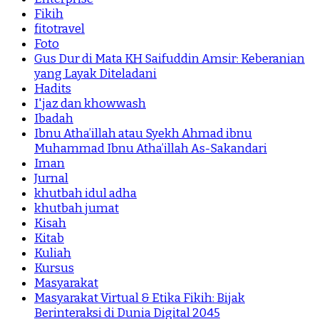
Fikih
fitotravel
Foto
Gus Dur di Mata KH Saifuddin Amsir: Keberanian
yang Layak Diteladani
Hadits
I'jaz dan khowwash
Ibadah
Ibnu Atha’illah atau Syekh Ahmad ibnu
Muhammad Ibnu Atha’illah As-Sakandari
Iman
Jurnal
khutbah idul adha
khutbah jumat
Kisah
Kitab
Kuliah
Kursus
Masyarakat
Masyarakat Virtual & Etika Fikih: Bijak
Berinteraksi di Dunia Digital 2045