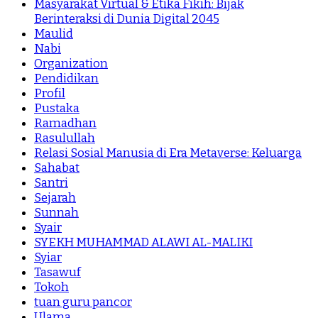
Masyarakat Virtual & Etika Fikih: Bijak
Berinteraksi di Dunia Digital 2045
Maulid
Nabi
Organization
Pendidikan
Profil
Pustaka
Ramadhan
Rasulullah
Relasi Sosial Manusia di Era Metaverse: Keluarga
Sahabat
Santri
Sejarah
Sunnah
Syair
SYEKH MUHAMMAD ALAWI AL-MALIKI
Syiar
Tasawuf
Tokoh
tuan guru pancor
Ulama