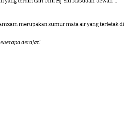
 yang terdiri dari Umi Hj. Siti Masudah, dewan …
beberapa derajat
.”