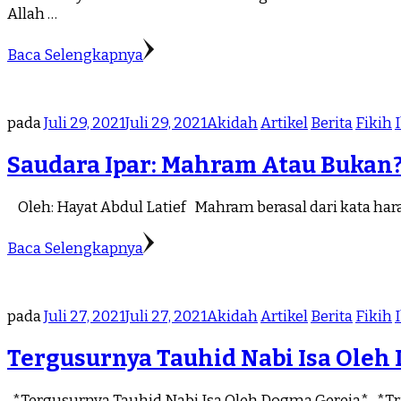
Allah …
Baca Selengkapnya
pada
Juli 29, 2021
Juli 29, 2021
Akidah
Artikel
Berita
Fikih
Saudara Ipar: Mahram Atau Bukan
Oleh: Hayat Abdul Latief Mahram berasal dari kata hara
Baca Selengkapnya
pada
Juli 27, 2021
Juli 27, 2021
Akidah
Artikel
Berita
Fikih
Tergusurnya Tauhid Nabi Isa Oleh
*Tergusurnya Tauhid Nabi Isa Oleh Dogma Gereja* *Trini