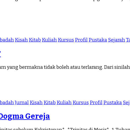
Ibadah
Kisah
Kitab
Kuliah
Kursus
Profil
Pustaka
Sejarah
T
?
m yang bermakna tidak boleh atau terlarang. Dari sinilah 
Ibadah
Jurnal
Kisah
Kitab
Kuliah
Kursus
Profil
Pustaka
Se
 Dogma Gereja
tas sebelum Kekristenan* *Trinitas di Mesir* 1. Tuhan B