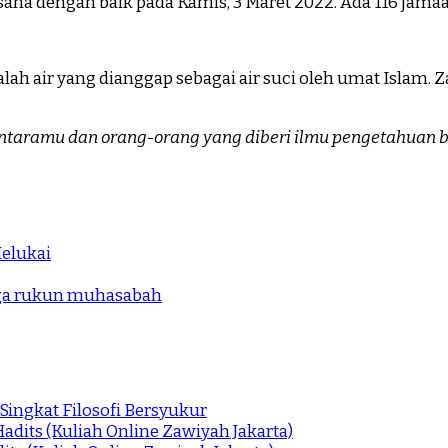
ana dengan baik pada Kamis, 3 Maret 2022. Ada 116 jamaah
ntaramu dan orang-orang yang diberi ilmu pengetahuan 
elukai
iga rukun muhasabah
Singkat Filosofi Bersyukur
adits (Kuliah Online Zawiyah Jakarta)