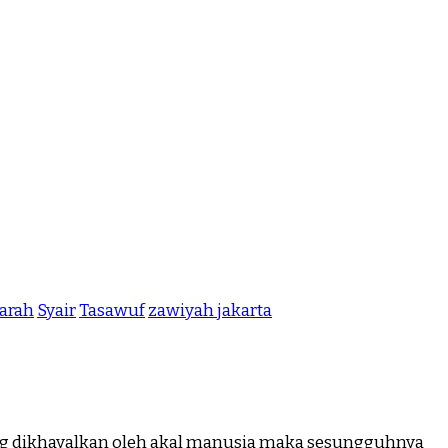
jarah
Syair
Tasawuf
zawiyah jakarta
ng dikhayalkan oleh akal manusia maka sesungguhnya