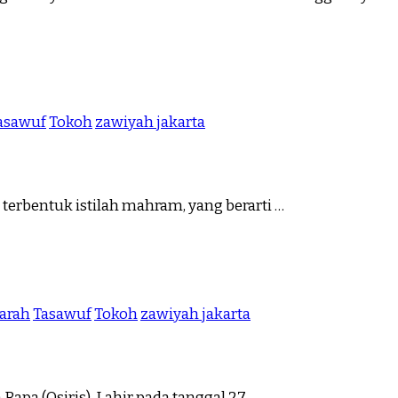
asawuf
Tokoh
zawiyah jakarta
terbentuk istilah mahram, yang berarti …
jarah
Tasawuf
Tokoh
zawiyah jakarta
apa (Osiris). Lahir pada tanggal 27 …