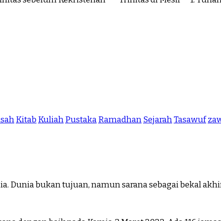
isah
Kitab
Kuliah
Pustaka
Ramadhan
Sejarah
Tasawuf
zaw
a. Dunia bukan tujuan, namun sarana sebagai bekal akhira