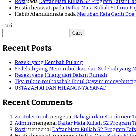
Rozi
pada
Daftar Mata Kuliah S2 Program Tafsir Had
Hestia herawati
pada
Daftar Mata Kuliah S1 Ilmu Fi
Habib Afanudinnata
pada
Merubah Kata Ganti Doa 
Cari
Cari
Recent Posts
Rezeki yang Kembali Pulang
Sedekah yang Menumbuhkan dan Sedekah yang M
Rezeki yang Hilang dari Dalam Rumah
Tiga rukun muhasabah Ibnul Qayyim menyebut t
USTAZAH AI DAN HILANGNYA SANAD
Recent Comments
zoritoler imol
mengenai
Bahagia dan Komitmen: Te
Admin
mengenai
Daftar Mata Kuliah S2 Program Ta
Rozi
mengenai
Daftar Mata Kuliah S2 Program Tafs
Hestia herawati
mengenai
Daftar Mata Kuliah S1 Il