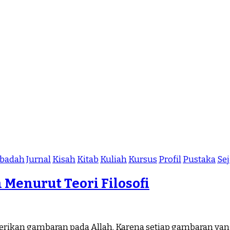
Ibadah
Jurnal
Kisah
Kitab
Kuliah
Kursus
Profil
Pustaka
Se
 Menurut Teori Filosofi
erikan gambaran pada Allah. Karena setiap gambaran ya