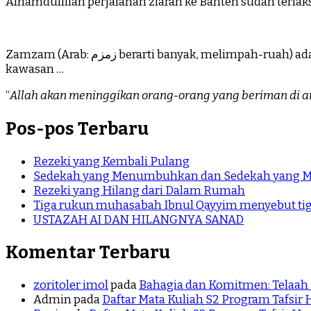
Alhamdulillah perjalanan ziarah ke Banten sudah terlaks
Zamzam (Arab: زمزم‎ berarti banyak, melimpah-ruah) adalah air yang dianggap sebagai air suci oleh umat Islam. Zamzam merupakan sumur mata air yang terletak di
kawasan …
“
Allah akan meninggikan orang-orang yang beriman di a
Pos-pos Terbaru
Rezeki yang Kembali Pulang
Sedekah yang Menumbuhkan dan Sedekah yang M
Rezeki yang Hilang dari Dalam Rumah
Tiga rukun muhasabah Ibnul Qayyim menyebut t
USTAZAH AI DAN HILANGNYA SANAD
Komentar Terbaru
zoritoler imol
pada
Bahagia dan Komitmen: Telaah 
Admin
pada
Daftar Mata Kuliah S2 Program Tafsir H