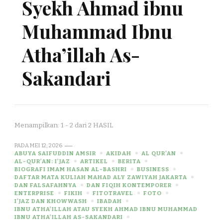
Syekh Ahmad ibnu
Muhammad Ibnu
Atha’illah As-
Sakandari
Menampilkan: 1 - 2 dari 2 HASIL
PADA
MEI 12, 2026
ABUYA SAIFUDDIN AMSIR
AKIDAH
AL QUR'AN
AL-QUR’AN: I’JAZ
ARTIKEL
BERITA
BIOGRAFI IMAM HASAN AL-BASHRI
BUSINESS
DAFTAR MATA KULIAH MAHAD ALY ZAWIYAH JAKARTA
DAN FALSAFAHNYA
DAN FIQIH KONTEMPORER
ENTERPRISE
FIKIH
FITOTRAVEL
FOTO
I'JAZ DAN KHOWWASH
IBADAH
IBNU ATHA’ILLAH ATAU SYEKH AHMAD IBNU MUHAMMAD
IBNU ATHA’ILLAH AS-SAKANDARI