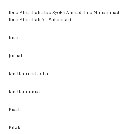
Ibnu Atha’illah atau Syekh Ahmad ibnu Muhammad
Ibnu Atha’illah As-Sakandari
Iman
Jurnal
khutbah idul adha
khutbah jumat
Kisah
Kitab