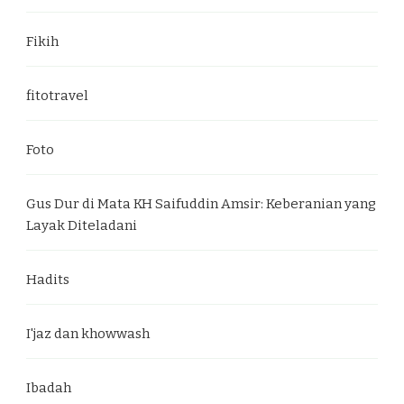
Fikih
fitotravel
Foto
Gus Dur di Mata KH Saifuddin Amsir: Keberanian yang
Layak Diteladani
Hadits
I'jaz dan khowwash
Ibadah