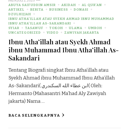
PADA
JULI 2, 2025
ABUYA SAIFUDDIN AMSIR
AKIDAH
AL QUR'AN
ARTIKEL
BERITA
BUSINESS
DONASI
DZULHIJJAH
IBNU ATHA’ILLAH ATAU SYEKH AHMAD IBNU MUHAMMAD
IBNU ATHA’ILLAH AS-SAKANDARI
SYIAR
TASAWUF
TOKOH
ULAMA
UMROH
UNCATEGORIZED
VIDEO
ZAWIYAH JAKARTA
Ibnu Atha’illah atau Syekh Ahmad
ibnu Muhammad Ibnu Atha’illah As-
Sakandari
Tentang Biografi singkat Ibnu Atha’illah atau
Syekh Ahmad ibnu Muhammad Ibnu Atha’illah
As-Sakandari( ابن عطاء الله السكندري( Oleh:
Hermanto (Mahasantri Ma’had Aly Zawiyah
jakarta) Nama …
BACA SELENGKAPNYA