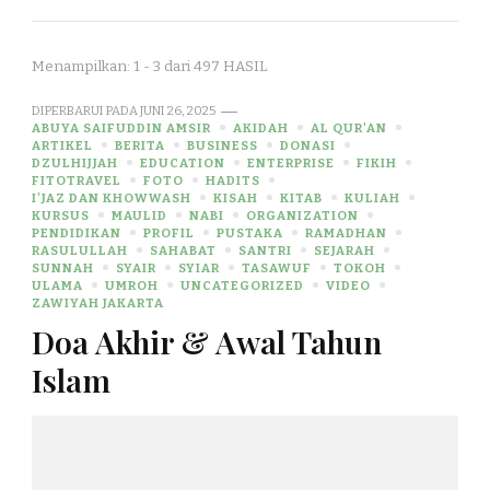
Menampilkan: 1 - 3 dari 497 HASIL
DIPERBARUI PADA
JUNI 26, 2025
ABUYA SAIFUDDIN AMSIR
AKIDAH
AL QUR'AN
ARTIKEL
BERITA
BUSINESS
DONASI
DZULHIJJAH
EDUCATION
ENTERPRISE
FIKIH
FITOTRAVEL
FOTO
HADITS
I'JAZ DAN KHOWWASH
KISAH
KITAB
KULIAH
KURSUS
MAULID
NABI
ORGANIZATION
PENDIDIKAN
PROFIL
PUSTAKA
RAMADHAN
RASULULLAH
SAHABAT
SANTRI
SEJARAH
SUNNAH
SYAIR
SYIAR
TASAWUF
TOKOH
ULAMA
UMROH
UNCATEGORIZED
VIDEO
ZAWIYAH JAKARTA
Doa Akhir & Awal Tahun
Islam