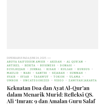
DIPERBARUI PADA
JUNI 24, 2025
ABUYA SAIFUDDIN AMSIR
AKIDAH
AL QUR'AN
ARTIKEL
BERITA
BUSINESS
DONASI
DZULHIJJAH
JURNAL
KISAH
KULIAH
KURSUS
MAULID
NABI
SANTRI
SEJARAH
SUNNAH
SYAIR
SYIAR
TASAWUF
TOKOH
ULAMA
UMROH
UNCATEGORIZED
VIDEO
ZAWIYAH JAKARTA
Kekuatan Doa dan Ayat Al-Qur’an
dalam Menarik Murid: Refleksi QS.
Ali ‘Imran: 9 dan Amalan Guru Salaf