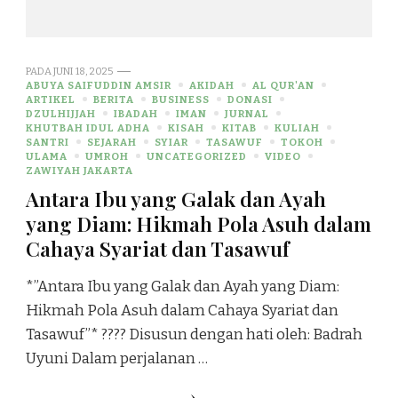
PADA
JUNI 18, 2025
ABUYA SAIFUDDIN AMSIR
AKIDAH
AL QUR'AN
ARTIKEL
BERITA
BUSINESS
DONASI
DZULHIJJAH
IBADAH
IMAN
JURNAL
KHUTBAH IDUL ADHA
KISAH
KITAB
KULIAH
SANTRI
SEJARAH
SYIAR
TASAWUF
TOKOH
ULAMA
UMROH
UNCATEGORIZED
VIDEO
ZAWIYAH JAKARTA
Antara Ibu yang Galak dan Ayah
yang Diam: Hikmah Pola Asuh dalam
Cahaya Syariat dan Tasawuf
*”Antara Ibu yang Galak dan Ayah yang Diam:
Hikmah Pola Asuh dalam Cahaya Syariat dan
Tasawuf”* ???? Disusun dengan hati oleh: Badrah
Uyuni Dalam perjalanan …