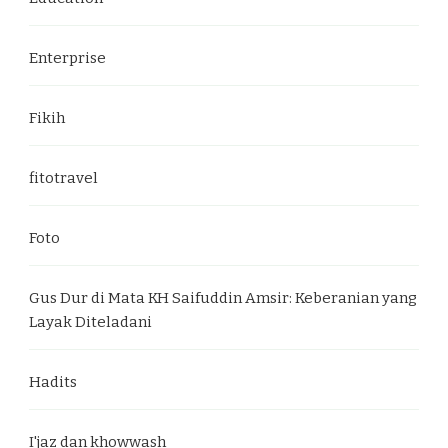
Enterprise
Fikih
fitotravel
Foto
Gus Dur di Mata KH Saifuddin Amsir: Keberanian yang
Layak Diteladani
Hadits
I'jaz dan khowwash