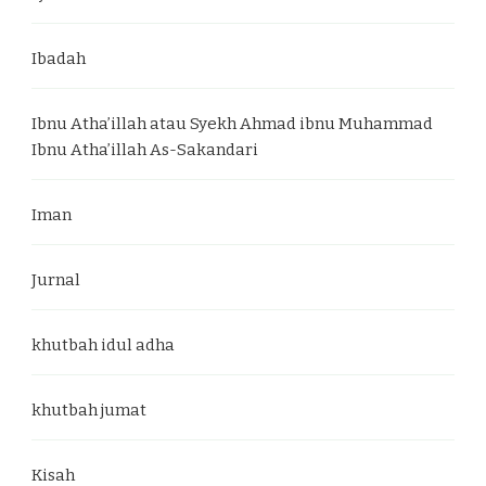
Ibadah
Ibnu Atha’illah atau Syekh Ahmad ibnu Muhammad
Ibnu Atha’illah As-Sakandari
Iman
Jurnal
khutbah idul adha
khutbah jumat
Kisah