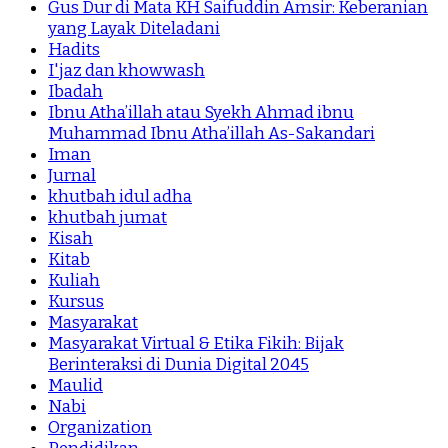
Gus Dur di Mata KH Saifuddin Amsir: Keberanian
yang Layak Diteladani
Hadits
I'jaz dan khowwash
Ibadah
Ibnu Atha’illah atau Syekh Ahmad ibnu
Muhammad Ibnu Atha’illah As-Sakandari
Iman
Jurnal
khutbah idul adha
khutbah jumat
Kisah
Kitab
Kuliah
Kursus
Masyarakat
Masyarakat Virtual & Etika Fikih: Bijak
Berinteraksi di Dunia Digital 2045
Maulid
Nabi
Organization