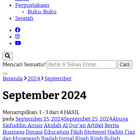
Perpustakaan
Buku-Buku
Sejarah
Mencari Sesuatu?
Beranda
2024
September
September 2024
Menampilkan: 1 - 3 dari 4 HASIL
pada
September 25, 2024
September 25, 2024
Abuya
Saifuddin Amsir
Akidah
Al Qur'an
Artikel
Berita
Business
Donasi
Education
Fikih
fitotravel
Hadits
I'jaz
dan khowwash
Ibadah
Jurnal
Kisah
Kitab
Kuliah