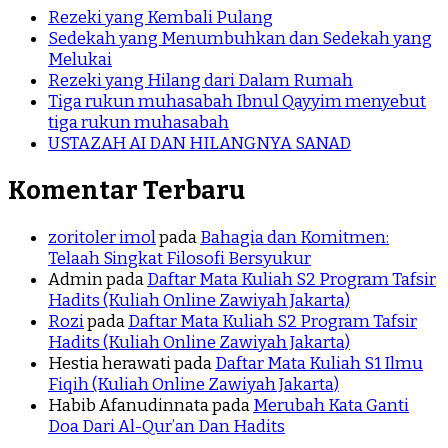
Rezeki yang Kembali Pulang
Sedekah yang Menumbuhkan dan Sedekah yang
Melukai
Rezeki yang Hilang dari Dalam Rumah
Tiga rukun muhasabah Ibnul Qayyim menyebut
tiga rukun muhasabah
USTAZAH AI DAN HILANGNYA SANAD
Komentar Terbaru
zoritoler imol
pada
Bahagia dan Komitmen:
Telaah Singkat Filosofi Bersyukur
Admin
pada
Daftar Mata Kuliah S2 Program Tafsir
Hadits (Kuliah Online Zawiyah Jakarta)
Rozi
pada
Daftar Mata Kuliah S2 Program Tafsir
Hadits (Kuliah Online Zawiyah Jakarta)
Hestia herawati
pada
Daftar Mata Kuliah S1 Ilmu
Fiqih (Kuliah Online Zawiyah Jakarta)
Habib Afanudinnata
pada
Merubah Kata Ganti
Doa Dari Al-Qur’an Dan Hadits