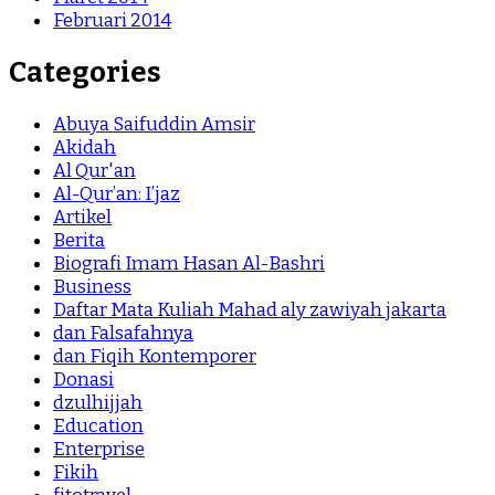
Februari 2014
Categories
Abuya Saifuddin Amsir
Akidah
Al Qur'an
Al-Qur’an: I’jaz
Artikel
Berita
Biografi Imam Hasan Al-Bashri
Business
Daftar Mata Kuliah Mahad aly zawiyah jakarta
dan Falsafahnya
dan Fiqih Kontemporer
Donasi
dzulhijjah
Education
Enterprise
Fikih