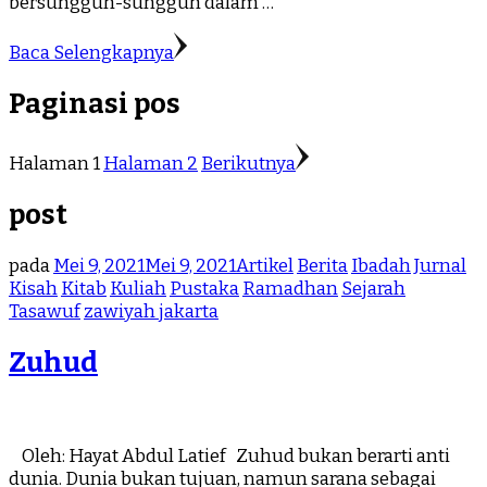
bersungguh-sungguh dalam …
Baca Selengkapnya
Paginasi pos
Halaman
1
Halaman
2
Berikutnya
post
pada
Mei 9, 2021
Mei 9, 2021
Artikel
Berita
Ibadah
Jurnal
Kisah
Kitab
Kuliah
Pustaka
Ramadhan
Sejarah
Tasawuf
zawiyah jakarta
Zuhud
Oleh: Hayat Abdul Latief Zuhud bukan berarti anti
dunia. Dunia bukan tujuan, namun sarana sebagai