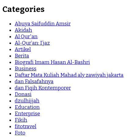
Categories
Abuya Saifuddin Amsir
Akidah
Al Qur'an
Al-Qur’an: I’jaz
Artikel
Berita
Biografi Imam Hasan Al-Bashri
Business
Daftar Mata Kuliah Mahad aly zawiyah jakarta
dan Falsafahnya
dan Fiqih Kontemporer
Donasi
dzulhijjah
Education
Enterprise
Fikih
fitotravel
Foto