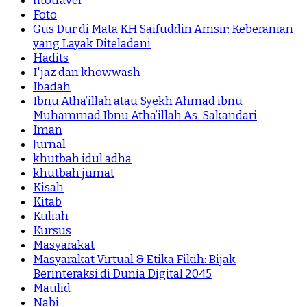
fitotravel
Foto
Gus Dur di Mata KH Saifuddin Amsir: Keberanian
yang Layak Diteladani
Hadits
I'jaz dan khowwash
Ibadah
Ibnu Atha’illah atau Syekh Ahmad ibnu
Muhammad Ibnu Atha’illah As-Sakandari
Iman
Jurnal
khutbah idul adha
khutbah jumat
Kisah
Kitab
Kuliah
Kursus
Masyarakat
Masyarakat Virtual & Etika Fikih: Bijak
Berinteraksi di Dunia Digital 2045
Maulid
Nabi