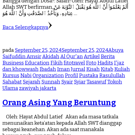
Bangga dengan Dosa?: Salah! Oleh: Hayat Abdul Latief
Allah SWT berfirman, أَلَمْ يَعْلَمُوٓا۟ أَنَّ ٱللَّهَ هُوَ يَقْبَلُ ٱلتَّوْبَةَ عَنْ
عِبَادِهِۦ وَيَأْخُذُ ٱلصَّدَقَٰتِ وَأَنَّ ٱللَّهَ هُوَ …
Baca Selengkapnya
pada
September 25, 2024
September 25, 2024
Abuya
Saifuddin Amsir
Akidah
Al Qur'an
Artikel
Berita
Business
Education
Fikih
fitotravel
Foto
Hadits
I'jaz
dan khowwash
Ibadah
Iman
Jurnal
Kisah
Kitab
Kuliah
Kursus
Nabi
Organization
Profil
Pustaka
Rasulullah
Sahabat
Sejarah
Sunnah
Syair
Syiar
Tasawuf
Tokoh
Ulama
zawiyah jakarta
Orang Asing Yang Beruntung
Oleh: Hayat Abdul Latief Akan ada masa tatkala
menunaikan keta’atan kepada Allah SWT dianggap
sebagai keanehan. Akan ada saat manakala