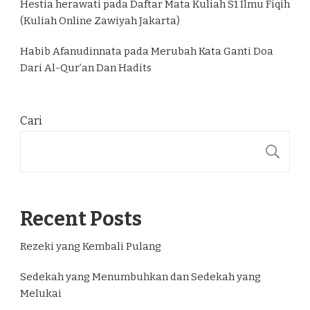
Hestia herawati
pada
Daftar Mata Kuliah S1 Ilmu Fiqih
(Kuliah Online Zawiyah Jakarta)
Habib Afanudinnata
pada
Merubah Kata Ganti Doa
Dari Al-Qur’an Dan Hadits
Cari
C
Recent Posts
Rezeki yang Kembali Pulang
Sedekah yang Menumbuhkan dan Sedekah yang
Melukai