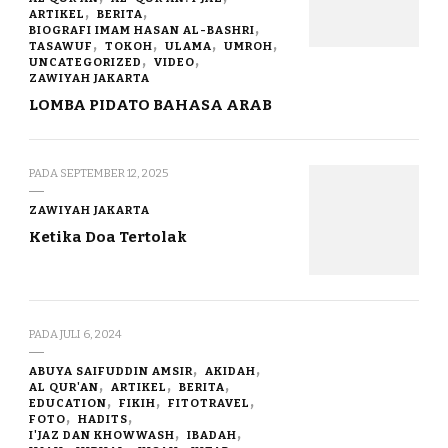
ARTIKEL
BERITA
BIOGRAFI IMAM HASAN AL-BASHRI
TASAWUF
TOKOH
ULAMA
UMROH
UNCATEGORIZED
VIDEO
ZAWIYAH JAKARTA
LOMBA PIDATO BAHASA ARAB
PADA
SEPTEMBER 12, 2025
ZAWIYAH JAKARTA
Ketika Doa Tertolak
PADA
JULI 6, 2024
ABUYA SAIFUDDIN AMSIR
AKIDAH
AL QUR'AN
ARTIKEL
BERITA
EDUCATION
FIKIH
FITOTRAVEL
FOTO
HADITS
I'JAZ DAN KHOWWASH
IBADAH