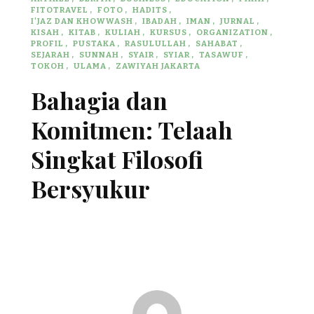
FITOTRAVEL
FOTO
HADITS
I'JAZ DAN KHOWWASH
IBADAH
IMAN
JURNAL
KISAH
KITAB
KULIAH
KURSUS
ORGANIZATION
PROFIL
PUSTAKA
RASULULLAH
SAHABAT
SEJARAH
SUNNAH
SYAIR
SYIAR
TASAWUF
TOKOH
ULAMA
ZAWIYAH JAKARTA
Bahagia dan
Komitmen: Telaah
Singkat Filosofi
Bersyukur