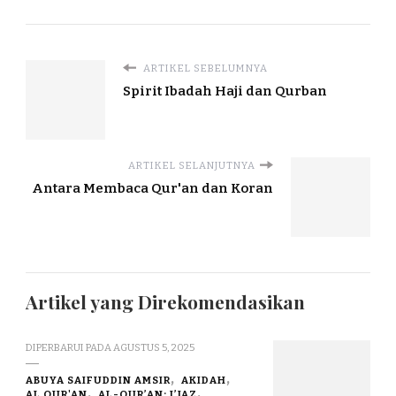
ARTIKEL SEBELUMNYA
Spirit Ibadah Haji dan Qurban
ARTIKEL SELANJUTNYA
Antara Membaca Qur'an dan Koran
Artikel yang Direkomendasikan
DIPERBARUI PADA
AGUSTUS 5, 2025
ABUYA SAIFUDDIN AMSIR
AKIDAH
AL QUR'AN
AL-QUR’AN: I’JAZ