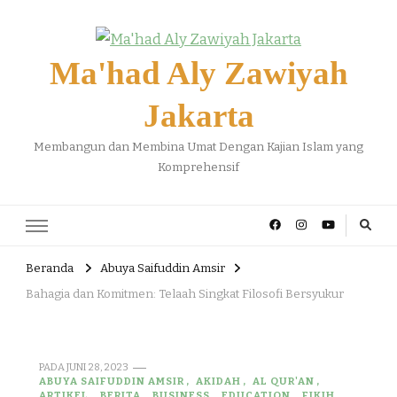
Ma'had Aly Zawiyah
Jakarta
Membangun dan Membina Umat Dengan Kajian Islam yang
Komprehensif
Beranda
Abuya Saifuddin Amsir
Bahagia dan Komitmen: Telaah Singkat Filosofi Bersyukur
PADA
JUNI 28, 2023
ABUYA SAIFUDDIN AMSIR
AKIDAH
AL QUR'AN
ARTIKEL
BERITA
BUSINESS
EDUCATION
FIKIH