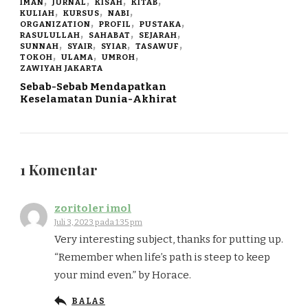
IMAN
JURNAL
KISAH
KITAB
KULIAH
KURSUS
NABI
ORGANIZATION
PROFIL
PUSTAKA
RASULULLAH
SAHABAT
SEJARAH
SUNNAH
SYAIR
SYIAR
TASAWUF
TOKOH
ULAMA
UMROH
ZAWIYAH JAKARTA
Sebab-Sebab Mendapatkan
Keselamatan Dunia-Akhirat
1 Komentar
zoritoler imol
Juli 3, 2023 pada 1:35 pm
Very interesting subject, thanks for putting up.
“Remember when life’s path is steep to keep
your mind even.” by Horace.
BALAS