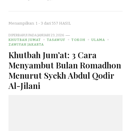
Menampilkan: 1 - 3 dari 557 HASIL
DIPERBARUI PADA
JANUARI 23, 2026
KHUTBAH JUMAT
TASAWUF
TOKOH
ULAMA
ZAWIYAH JAKARTA
Khutbah Jum’at: 3 Cara
Menyambut Bulan Romadhon
Menurut Syekh Abdul Qodir
Al-Jilani