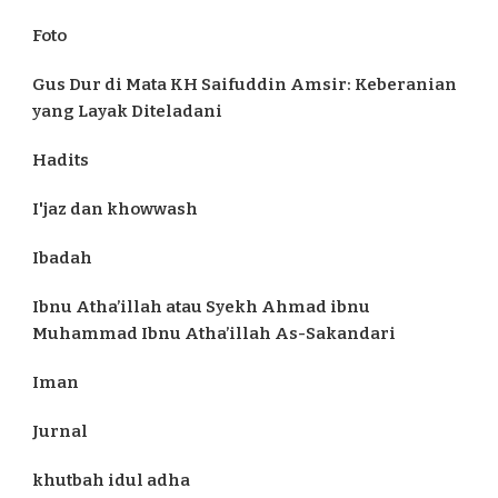
Foto
Gus Dur di Mata KH Saifuddin Amsir: Keberanian
yang Layak Diteladani
Hadits
I'jaz dan khowwash
Ibadah
Ibnu Atha’illah atau Syekh Ahmad ibnu
Muhammad Ibnu Atha’illah As-Sakandari
Iman
Jurnal
khutbah idul adha