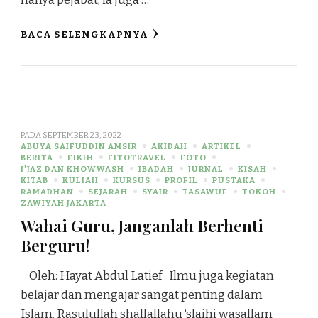
BACA SELENGKAPNYA
PADA
SEPTEMBER 23, 2022
ABUYA SAIFUDDIN AMSIR
AKIDAH
ARTIKEL
BERITA
FIKIH
FITOTRAVEL
FOTO
I'JAZ DAN KHOWWASH
IBADAH
JURNAL
KISAH
KITAB
KULIAH
KURSUS
PROFIL
PUSTAKA
RAMADHAN
SEJARAH
SYAIR
TASAWUF
TOKOH
ZAWIYAH JAKARTA
Wahai Guru, Janganlah Berhenti
Berguru!
Oleh: Hayat Abdul Latief Ilmu juga kegiatan
belajar dan mengajar sangat penting dalam
Islam. Rasulullah shallallahu ‘slaihi wasallam