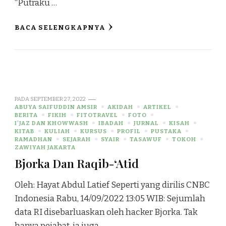
“Putraku …
BACA SELENGKAPNYA
PADA
SEPTEMBER 27, 2022
ABUYA SAIFUDDIN AMSIR
AKIDAH
ARTIKEL
BERITA
FIKIH
FITOTRAVEL
FOTO
I'JAZ DAN KHOWWASH
IBADAH
JURNAL
KISAH
KITAB
KULIAH
KURSUS
PROFIL
PUSTAKA
RAMADHAN
SEJARAH
SYAIR
TASAWUF
TOKOH
ZAWIYAH JAKARTA
Bjorka Dan Raqib-‘Atid
Oleh: Hayat Abdul Latief Seperti yang dirilis CNBC
Indonesia Rabu, 14/09/2022 13:05 WIB: Sejumlah
data RI disebarluaskan oleh hacker Bjorka. Tak
hanya pejabat, ia juga …