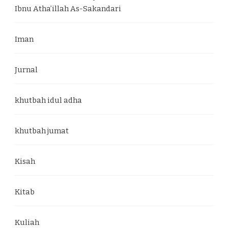
Ibnu Atha’illah As-Sakandari
Iman
Jurnal
khutbah idul adha
khutbah jumat
Kisah
Kitab
Kuliah