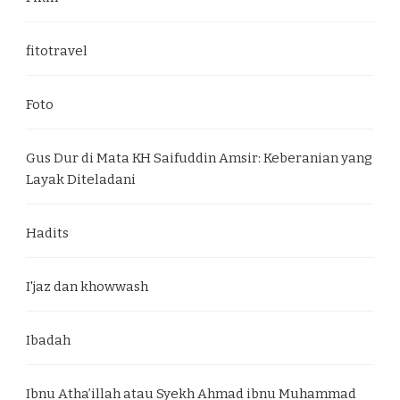
fitotravel
Foto
Gus Dur di Mata KH Saifuddin Amsir: Keberanian yang
Layak Diteladani
Hadits
I'jaz dan khowwash
Ibadah
Ibnu Atha’illah atau Syekh Ahmad ibnu Muhammad