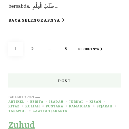
bersabda, طَلَبُ الْعِلْمِ …
BACA SELENGKAPNYA
1
2
…
5
BERIKUTNYA
POST
PADA
MEI 9, 2021
ARTIKEL
BERITA
IBADAH
JURNAL
KISAH
KITAB
KULIAH
PUSTAKA
RAMADHAN
SEJARAH
TASAWUF
ZAWIYAH JAKARTA
Zuhud