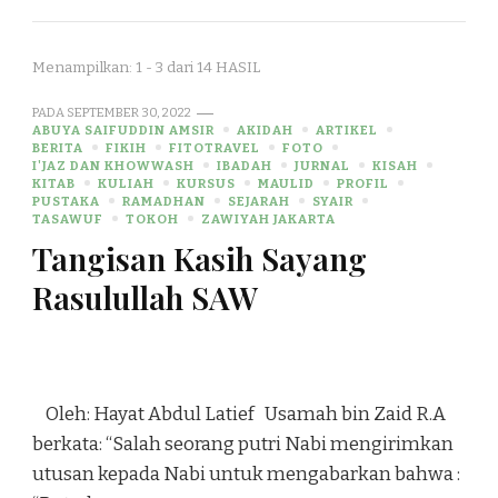
Menampilkan: 1 - 3 dari 14 HASIL
PADA
SEPTEMBER 30, 2022
ABUYA SAIFUDDIN AMSIR
AKIDAH
ARTIKEL
BERITA
FIKIH
FITOTRAVEL
FOTO
I'JAZ DAN KHOWWASH
IBADAH
JURNAL
KISAH
KITAB
KULIAH
KURSUS
MAULID
PROFIL
PUSTAKA
RAMADHAN
SEJARAH
SYAIR
TASAWUF
TOKOH
ZAWIYAH JAKARTA
Tangisan Kasih Sayang
Rasulullah SAW
Oleh: Hayat Abdul Latief Usamah bin Zaid R.A
berkata: “Salah seorang putri Nabi mengirimkan
utusan kepada Nabi untuk mengabarkan bahwa :