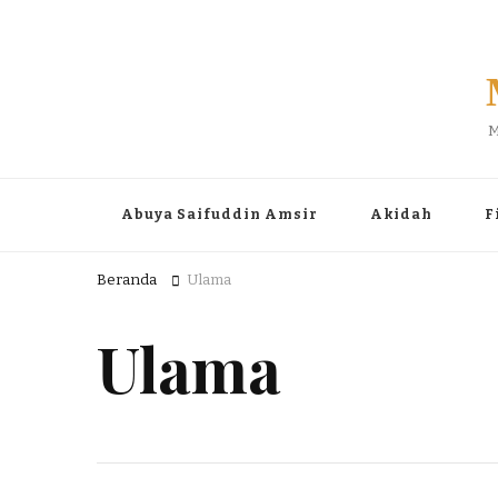
M
Abuya Saifuddin Amsir
Akidah
F
Beranda
Ulama
Ulama