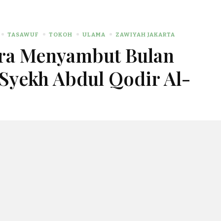
TASAWUF
TOKOH
ULAMA
ZAWIYAH JAKARTA
ara Menyambut Bulan
yekh Abdul Qodir Al-