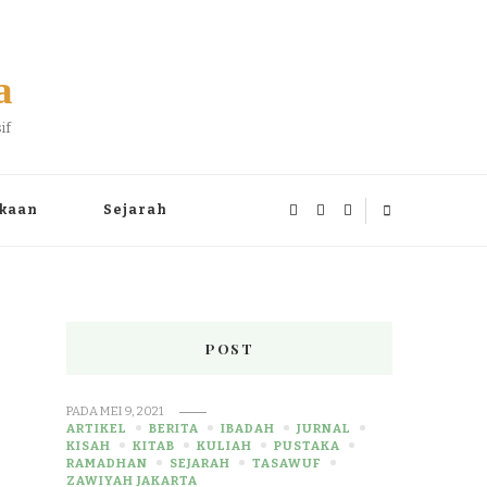
a
if
kaan
Sejarah
POST
PADA
MEI 9, 2021
ARTIKEL
BERITA
IBADAH
JURNAL
KISAH
KITAB
KULIAH
PUSTAKA
RAMADHAN
SEJARAH
TASAWUF
ZAWIYAH JAKARTA