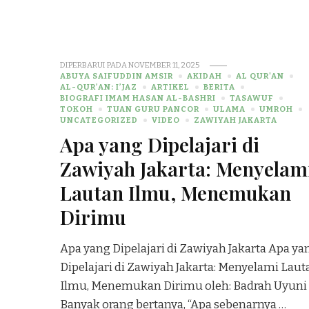
DIPERBARUI PADA
NOVEMBER 11, 2025
ABUYA SAIFUDDIN AMSIR
AKIDAH
AL QUR'AN
AL-QUR’AN: I’JAZ
ARTIKEL
BERITA
BIOGRAFI IMAM HASAN AL-BASHRI
TASAWUF
TOKOH
TUAN GURU PANCOR
ULAMA
UMROH
UNCATEGORIZED
VIDEO
ZAWIYAH JAKARTA
Apa yang Dipelajari di
Zawiyah Jakarta: Menyelam
Lautan Ilmu, Menemukan
Dirimu
Apa yang Dipelajari di Zawiyah Jakarta Apa ya
Dipelajari di Zawiyah Jakarta: Menyelami Laut
Ilmu, Menemukan Dirimu oleh: Badrah Uyuni
Banyak orang bertanya, “Apa sebenarnya …