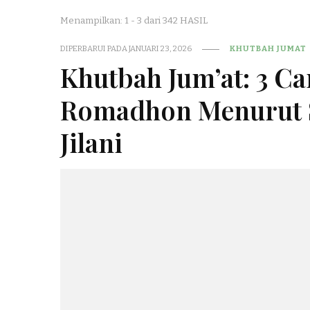
Menampilkan: 1 - 3 dari 342 HASIL
DIPERBARUI PADA
JANUARI 23, 2026
KHUTBAH JUMAT
Khutbah Jum’at: 3 C
Romadhon Menurut S
Jilani