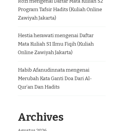
Rozi
mengenai
Daftar Mata Kuliah S2
Program Tafsir Hadits (Kuliah Online
Zawiyah Jakarta)
Hestia herawati
mengenai
Daftar
Mata Kuliah S1 Ilmu Fiqih (Kuliah
Online Zawiyah Jakarta)
Habib Afanudinnata
mengenai
Merubah Kata Ganti Doa Dari Al-
Qur’an Dan Hadits
Archives
Agustus 2026