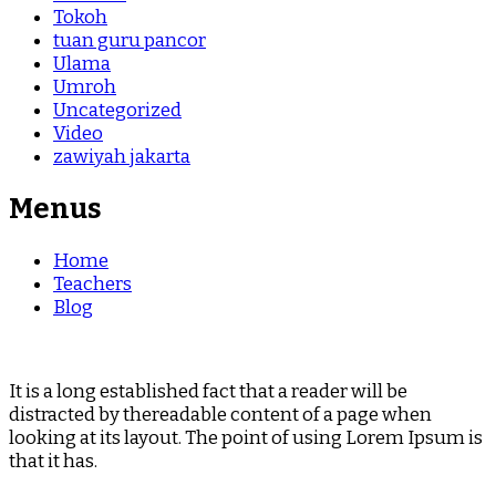
Tokoh
tuan guru pancor
Ulama
Umroh
Uncategorized
Video
zawiyah jakarta
Menus
Home
Teachers
Blog
It is a long established fact that a reader will be
distracted by thereadable content of a page when
looking at its layout. The point of using Lorem Ipsum is
that it has.