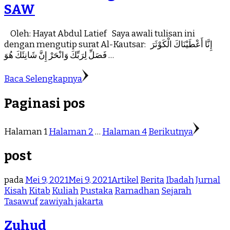
SAW
Oleh: Hayat Abdul Latief Saya awali tulisan ini
dengan mengutip surat Al-Kautsar: إِنَّا أَعْطَيْنَاكَ الْكَوْثَرَ
فَصَلِّ لِرَبِّكَ وَانْحَرْ إِنَّ شَانِئَكَ هُوَ …
Baca Selengkapnya
Paginasi pos
Halaman
1
Halaman
2
…
Halaman
4
Berikutnya
post
pada
Mei 9, 2021
Mei 9, 2021
Artikel
Berita
Ibadah
Jurnal
Kisah
Kitab
Kuliah
Pustaka
Ramadhan
Sejarah
Tasawuf
zawiyah jakarta
Zuhud