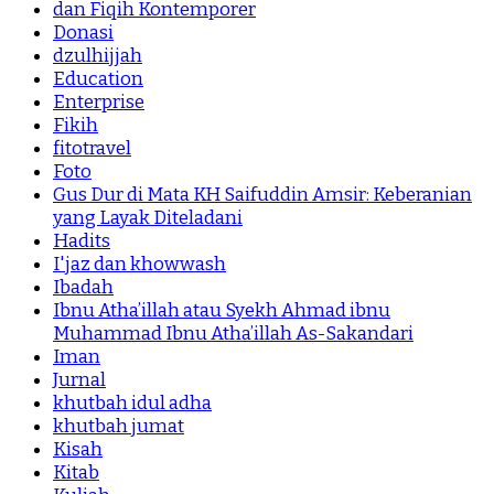
dan Fiqih Kontemporer
Donasi
dzulhijjah
Education
Enterprise
Fikih
fitotravel
Foto
Gus Dur di Mata KH Saifuddin Amsir: Keberanian
yang Layak Diteladani
Hadits
I'jaz dan khowwash
Ibadah
Ibnu Atha’illah atau Syekh Ahmad ibnu
Muhammad Ibnu Atha’illah As-Sakandari
Iman
Jurnal
khutbah idul adha
khutbah jumat
Kisah
Kitab