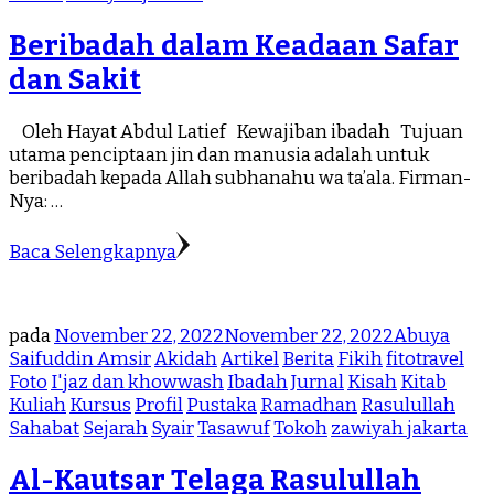
Beribadah dalam Keadaan Safar
dan Sakit
Oleh Hayat Abdul Latief Kewajiban ibadah Tujuan
utama penciptaan jin dan manusia adalah untuk
beribadah kepada Allah subhanahu wa ta’ala. Firman-
Nya: …
Baca Selengkapnya
pada
November 22, 2022
November 22, 2022
Abuya
Saifuddin Amsir
Akidah
Artikel
Berita
Fikih
fitotravel
Foto
I'jaz dan khowwash
Ibadah
Jurnal
Kisah
Kitab
Kuliah
Kursus
Profil
Pustaka
Ramadhan
Rasulullah
Sahabat
Sejarah
Syair
Tasawuf
Tokoh
zawiyah jakarta
Al-Kautsar Telaga Rasulullah