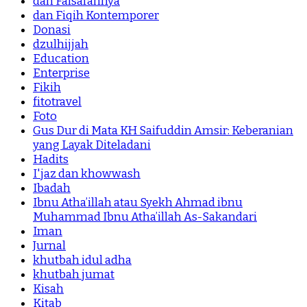
dan Falsafahnya
dan Fiqih Kontemporer
Donasi
dzulhijjah
Education
Enterprise
Fikih
fitotravel
Foto
Gus Dur di Mata KH Saifuddin Amsir: Keberanian
yang Layak Diteladani
Hadits
I'jaz dan khowwash
Ibadah
Ibnu Atha’illah atau Syekh Ahmad ibnu
Muhammad Ibnu Atha’illah As-Sakandari
Iman
Jurnal
khutbah idul adha
khutbah jumat
Kisah
Kitab