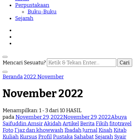
Perpustakaan
Buku-Buku
Sejarah
Mencari Sesuatu?
Beranda
2022
November
November 2022
Menampilkan: 1 - 3 dari 10 HASIL
pada
November 29, 2022
November 29, 2022
Abuya
Saifuddin Amsir
Akidah
Artikel
Berita
Fikih
fitotravel
Foto
I'jaz dan khowwash
Ibadah
Jurnal
Kisah
Kitab
Kuliah
Kursus
Profil
Pustaka
Sahabat
Sejarah
Syair