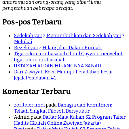
antaramu dan orang-orang yang diberi ilmu
pengetahuan beberapa derajat
.”
Pos-pos Terbaru
Sedekah yang Menumbuhkan dan Sedekah yang
Melukai
Rezeki yang Hilang dari Dalam Rumah
Tiga rukun muhasabah Ibnul Qayyim menyebut
tiga rukun muhasabah
USTAZAH AI DAN HILANGNYA SANAD
Dari Zawiyah Kecil Menuju Peradaban Besar –
Jejak Peradaban #1
Komentar Terbaru
zoritoler imol
pada
Bahagia dan Komitmen:
Telaah Singkat Filosofi Bersyukur
Admin
pada
Daftar Mata Kuliah S2 Program Tafsir
Hadits (Kuliah Online Zawiyah Jakarta)