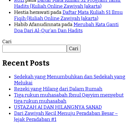
Rozi
pada
Daftar Mata Kuliah S2 Program Tafsir
Hadits (Kuliah Online Zawiyah Jakarta)
Hestia herawati
pada
Daftar Mata Kuliah S1 Ilmu
Fiqih (Kuliah Online Zawiyah Jakarta)
Habib Afanudinnata
pada
Merubah Kata Ganti
Doa Dari Al-Qur’an Dan Hadits
Cari
Cari
Recent Posts
Sedekah yang Menumbuhkan dan Sedekah yang
Melukai
Rezeki yang Hilang dari Dalam Rumah
Tiga rukun muhasabah Ibnul Qayyim menyebut
tiga rukun muhasabah
USTAZAH AI DAN HILANGNYA SANAD
Dari Zawiyah Kecil Menuju Peradaban Besar –
Jejak Peradaban #1