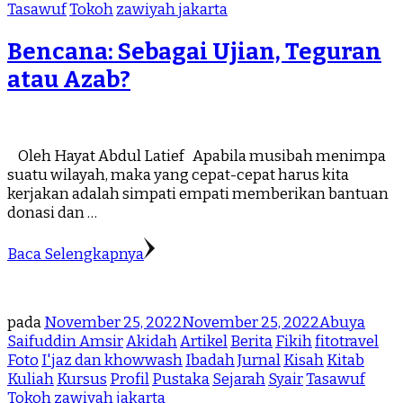
Tasawuf
Tokoh
zawiyah jakarta
Bencana: Sebagai Ujian, Teguran
atau Azab?
Oleh Hayat Abdul Latief Apabila musibah menimpa
suatu wilayah, maka yang cepat-cepat harus kita
kerjakan adalah simpati empati memberikan bantuan
donasi dan …
Baca Selengkapnya
pada
November 25, 2022
November 25, 2022
Abuya
Saifuddin Amsir
Akidah
Artikel
Berita
Fikih
fitotravel
Foto
I'jaz dan khowwash
Ibadah
Jurnal
Kisah
Kitab
Kuliah
Kursus
Profil
Pustaka
Sejarah
Syair
Tasawuf
Tokoh
zawiyah jakarta