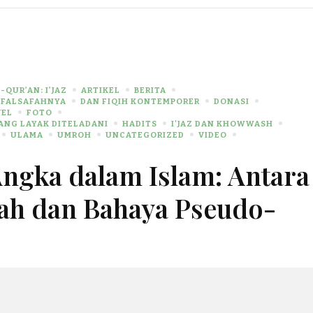
-QUR’AN: I’JAZ
ARTIKEL
BERITA
 FALSAFAHNYA
DAN FIQIH KONTEMPORER
DONASI
VEL
FOTO
YANG LAYAK DITELADANI
HADITS
I'JAZ DAN KHOWWASH
ULAMA
UMROH
UNCATEGORIZED
VIDEO
ngka dalam Islam: Antara
ah dan Bahaya Pseudo-