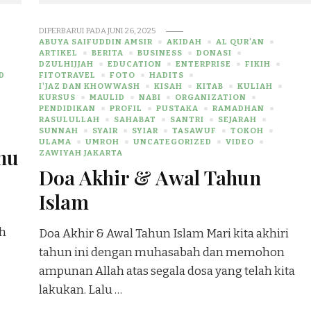
DIPERBARUI PADA
JUNI 26, 2025
ABUYA SAIFUDDIN AMSIR
AKIDAH
AL QUR'AN
ARTIKEL
BERITA
BUSINESS
DONASI
DZULHIJJAH
EDUCATION
ENTERPRISE
FIKIH
D
FITOTRAVEL
FOTO
HADITS
I'JAZ DAN KHOWWASH
KISAH
KITAB
KULIAH
KURSUS
MAULID
NABI
ORGANIZATION
PENDIDIKAN
PROFIL
PUSTAKA
RAMADHAN
RASULULLAH
SAHABAT
SANTRI
SEJARAH
SUNNAH
SYAIR
SYIAR
TASAWUF
TOKOH
ULAMA
UMROH
UNCATEGORIZED
VIDEO
nu
ZAWIYAH JAKARTA
Doa Akhir & Awal Tahun
Islam
ah
Doa Akhir & Awal Tahun Islam Mari kita akhiri
tahun ini dengan muhasabah dan memohon
ampunan Allah atas segala dosa yang telah kita
lakukan. Lalu …