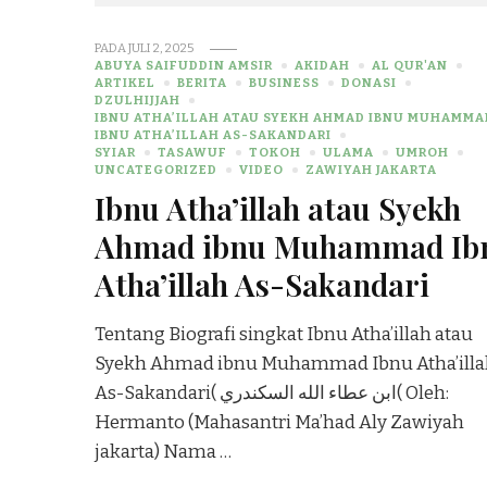
PADA
JULI 2, 2025
ABUYA SAIFUDDIN AMSIR
AKIDAH
AL QUR'AN
ARTIKEL
BERITA
BUSINESS
DONASI
DZULHIJJAH
IBNU ATHA’ILLAH ATAU SYEKH AHMAD IBNU MUHAMMA
IBNU ATHA’ILLAH AS-SAKANDARI
SYIAR
TASAWUF
TOKOH
ULAMA
UMROH
UNCATEGORIZED
VIDEO
ZAWIYAH JAKARTA
Ibnu Atha’illah atau Syekh
Ahmad ibnu Muhammad Ib
Atha’illah As-Sakandari
Tentang Biografi singkat Ibnu Atha’illah atau
Syekh Ahmad ibnu Muhammad Ibnu Atha’ill
As-Sakandari( ابن عطاء الله السكندري( Oleh:
Hermanto (Mahasantri Ma’had Aly Zawiyah
jakarta) Nama …