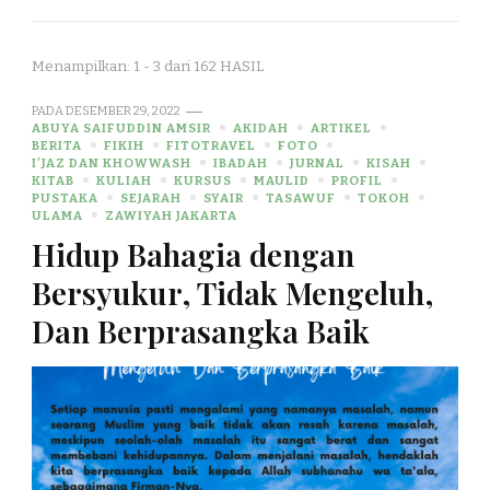
Menampilkan: 1 - 3 dari 162 HASIL
PADA
DESEMBER 29, 2022
ABUYA SAIFUDDIN AMSIR
AKIDAH
ARTIKEL
BERITA
FIKIH
FITOTRAVEL
FOTO
I'JAZ DAN KHOWWASH
IBADAH
JURNAL
KISAH
KITAB
KULIAH
KURSUS
MAULID
PROFIL
PUSTAKA
SEJARAH
SYAIR
TASAWUF
TOKOH
ULAMA
ZAWIYAH JAKARTA
Hidup Bahagia dengan
Bersyukur, Tidak Mengeluh,
Dan Berprasangka Baik