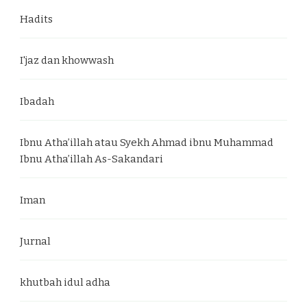
Hadits
I'jaz dan khowwash
Ibadah
Ibnu Atha’illah atau Syekh Ahmad ibnu Muhammad
Ibnu Atha’illah As-Sakandari
Iman
Jurnal
khutbah idul adha