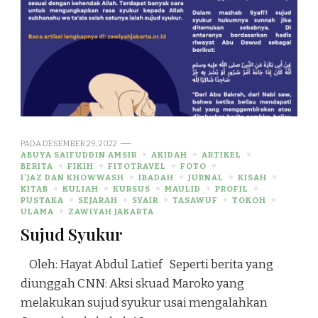
PADA
DESEMBER 29, 2022
ABUYA SAIFUDDIN AMSIR
AKIDAH
ARTIKEL
BERITA
FIKIH
FITOTRAVEL
FOTO
I'JAZ DAN KHOWWASH
IBADAH
JURNAL
KISAH
KITAB
KULIAH
KURSUS
MAULID
PROFIL
PUSTAKA
SEJARAH
SYAIR
TASAWUF
TOKOH
ULAMA
ZAWIYAH JAKARTA
Sujud Syukur
Oleh: Hayat Abdul Latief Seperti berita yang
diunggah CNN: Aksi skuad Maroko yang
melakukan sujud syukur usai mengalahkan