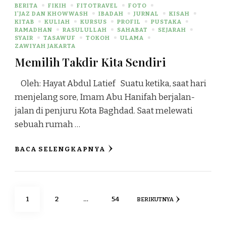
BERITA
FIKIH
FITOTRAVEL
FOTO
I'JAZ DAN KHOWWASH
IBADAH
JURNAL
KISAH
KITAB
KULIAH
KURSUS
PROFIL
PUSTAKA
RAMADHAN
RASULULLAH
SAHABAT
SEJARAH
SYAIR
TASAWUF
TOKOH
ULAMA
ZAWIYAH JAKARTA
Memilih Takdir Kita Sendiri
Oleh: Hayat Abdul Latief Suatu ketika, saat hari
menjelang sore, Imam Abu Hanifah berjalan-
jalan di penjuru Kota Baghdad. Saat melewati
sebuah rumah …
BACA SELENGKAPNYA
1
2
…
54
BERIKUTNYA