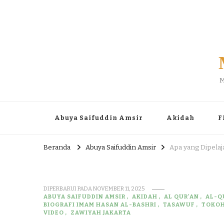
M
Abuya Saifuddin Amsir
Akidah
F
Beranda
Abuya Saifuddin Amsir
Apa yang Dipelaj
DIPERBARUI PADA
NOVEMBER 11, 2025
ABUYA SAIFUDDIN AMSIR
AKIDAH
AL QUR'AN
AL-QU
BIOGRAFI IMAM HASAN AL-BASHRI
TASAWUF
TOKO
VIDEO
ZAWIYAH JAKARTA