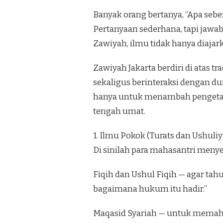
Banyak orang bertanya, “Apa seben
Pertanyaan sederhana, tapi jawab
Zawiyah, ilmu tidak hanya diajar
Zawiyah Jakarta berdiri di atas tr
sekaligus berinteraksi dengan d
hanya untuk menambah pengetahu
tengah umat.
1. Ilmu Pokok (Turats dan Ushuli
Di sinilah para mahasantri men
Fiqih dan Ushul Fiqih — agar ta
bagaimana hukum itu hadir.”
Maqasid Syariah — untuk memaham