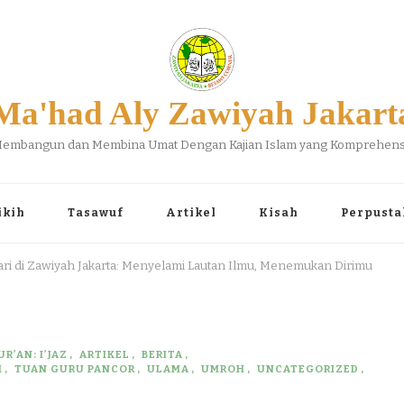
Ma'had Aly Zawiyah Jakart
embangun dan Membina Umat Dengan Kajian Islam yang Komprehens
ikih
Tasawuf
Artikel
Kisah
Perpusta
ari di Zawiyah Jakarta: Menyelami Lautan Ilmu, Menemukan Dirimu
R’AN: I’JAZ
ARTIKEL
BERITA
H
TUAN GURU PANCOR
ULAMA
UMROH
UNCATEGORIZED