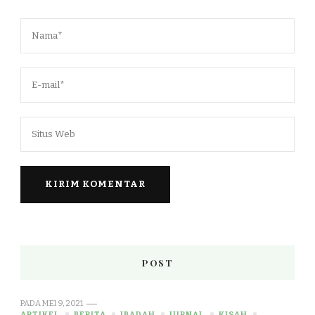
POST
PADA
MEI 9, 2021
ARTIKEL
BERITA
IBADAH
JURNAL
KISAH