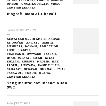
SYIAR
TASAWUF
TOKOH
ULAMA
UMROH
UNCATEGORIZED
VIDEO
ZAWIYAH JAKARTA
Biografi Imam Al-Ghazali
PADA
OKTOBER 2, 2024
ABUYA SAIFUDDIN AMSIR
AKIDAH
AL QUR'AN
ARTIKEL
BERITA
BUSINESS
DONASI
EDUCATION
FIKIH
HADITS
I'JAZ DAN KHOWWASH
IBADAH
IMAN
JURNAL
KISAH
KITAB
KULIAH
KURSUS
MAULID
NABI
PROFIL
PUSTAKA
RASULULLAH
SAHABAT
SEJARAH
SUNNAH
SYIAR
TASAWUF
TOKOH
ULAMA
ZAWIYAH JAKARTA
Yang Dicintai dan Dibenci Allah
SWT
PADA
JUNI 17, 2025