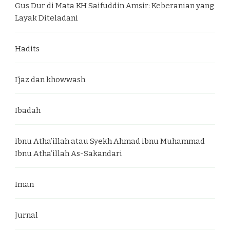
Gus Dur di Mata KH Saifuddin Amsir: Keberanian yang
Layak Diteladani
Hadits
I'jaz dan khowwash
Ibadah
Ibnu Atha’illah atau Syekh Ahmad ibnu Muhammad
Ibnu Atha’illah As-Sakandari
Iman
Jurnal