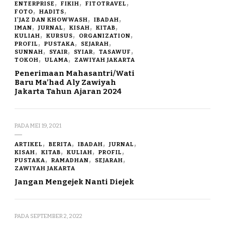
ENTERPRISE
FIKIH
FITOTRAVEL
FOTO
HADITS
I'JAZ DAN KHOWWASH
IBADAH
IMAN
JURNAL
KISAH
KITAB
KULIAH
KURSUS
ORGANIZATION
PROFIL
PUSTAKA
SEJARAH
SUNNAH
SYAIR
SYIAR
TASAWUF
TOKOH
ULAMA
ZAWIYAH JAKARTA
Penerimaan Mahasantri/Wati
Baru Ma’had Aly Zawiyah
Jakarta Tahun Ajaran 2024
PADA
MEI 19, 2021
ARTIKEL
BERITA
IBADAH
JURNAL
KISAH
KITAB
KULIAH
PROFIL
PUSTAKA
RAMADHAN
SEJARAH
ZAWIYAH JAKARTA
Jangan Mengejek Nanti Diejek
PADA
SEPTEMBER 2, 2022