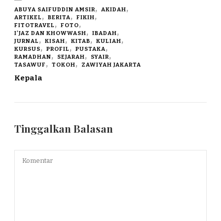
ABUYA SAIFUDDIN AMSIR
AKIDAH
ARTIKEL
BERITA
FIKIH
FITOTRAVEL
FOTO
I'JAZ DAN KHOWWASH
IBADAH
JURNAL
KISAH
KITAB
KULIAH
KURSUS
PROFIL
PUSTAKA
RAMADHAN
SEJARAH
SYAIR
TASAWUF
TOKOH
ZAWIYAH JAKARTA
Kepala
Tinggalkan Balasan