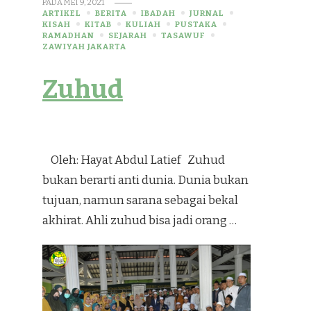
PADA
MEI 9, 2021
ARTIKEL
BERITA
IBADAH
JURNAL
KISAH
KITAB
KULIAH
PUSTAKA
RAMADHAN
SEJARAH
TASAWUF
ZAWIYAH JAKARTA
Zuhud
Oleh: Hayat Abdul Latief Zuhud
bukan berarti anti dunia. Dunia bukan
tujuan, namun sarana sebagai bekal
akhirat. Ahli zuhud bisa jadi orang …