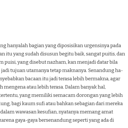
 hanyalah bagian yang diposisikan urgensi­nya pada
aan itu yang sudah disusun begitu baik, sangat puitis, dan
 puisi, yang disebut nazham, kan menjadi datar bila
ng jadi tujuan uta­manya tetap maknanya. Senandung ha­
e­babkan bacaan itu jadi terasa lebih ber­makna, agar
h mengena atau lebih terasa. Dalam banyak hal,
ertentu, yang memiliki se­macam dorongan yang lebih
dung, bagi kaum sufi atau bahkan sebagian dari mereka
sar dalam wawasan kesufian, nyatanya memang amat
­rena gaya-gaya bersenandung seperti yang ada di