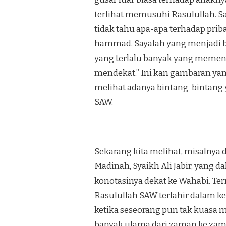
terlihat memusuhi Rasulullah. S
tidak tahu apa-apa terhadap pri
hammad. Sayalah yang menjadi bi­
yang terlalu banyak yang memenu
mendekat.” Ini kan gam­baran ya
melihat adanya bintang-bintang y
SAW.
Sekarang kita melihat, misalnya 
Madinah, Syaikh Ali Jabir, yang
konotasinya dekat ke Wahabi. Te
Rasulullah SAW terlahir dalam kea
ketika sese­orang pun tak kuasa 
banyak ulama dari zaman ke zam