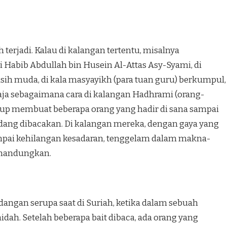
 ter­jadi. Kalau di kalangan tertentu, misalnya
 Habib Abdullah bin Husein Al-Attas Asy-Syami, di
sih muda, di kala masyayikh (para tuan guru) berkumpul,
aja sebagaimana cara di kalangan Hadhrami (orang-
kup membuat beberapa orang yang hadir di sana sampai
edang dibacakan. Di ka­langan mereka, dengan gaya yang
mpai kehi­langan kesadaran, tenggelam dalam mak­na-
enandungkan.
ang­an serupa saat di Suriah, ketika da­lam sebuah
dah. Setelah beberapa bait dibaca, ada orang yang