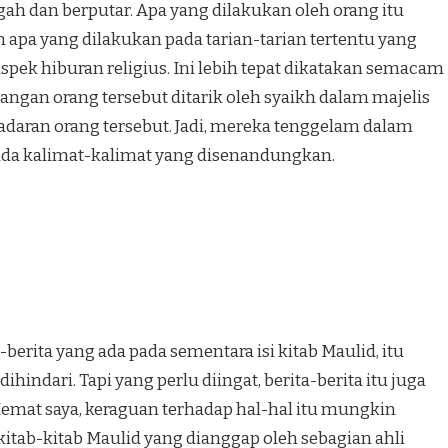
h dan berputar. Apa yang di­lakukan oleh orang itu
apa yang dilakukan pada tarian-tarian tertentu yang
spek hiburan religius. Ini lebih tepat dikatakan sema­cam
tangan orang tersebut ditarik oleh syaikh dalam majelis
adaran orang tersebut. Jadi, me­reka tenggelam dalam
a kalimat-kalimat yang disenandungkan.
-berita yang ada pada sementara isi kitab Maulid, itu
indari. Tapi yang perlu diingat, be­rita-berita itu juga
Hemat saya, keraguan terhadap hal-hal itu mungkin
kitab-kitab Maulid yang di­anggap oleh sebagian ahli