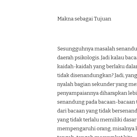
Makna sebagai Tujuan
Sesungguhnya masalah senandung
daerah psikologis. Jadi kalau bac
kaidah-kaidah yang berlaku dalam
tidak di­se­nandungkan? Jadi, ya
nyalah bagian sekunder yang meny
penyampaiannya diharap­kan lebi
senandung pada bacaan-bacaan t
dari baca­an yang tidak bersenan
yang tidak terlalu memiliki da
mempengaruhi orang, misalnya ka