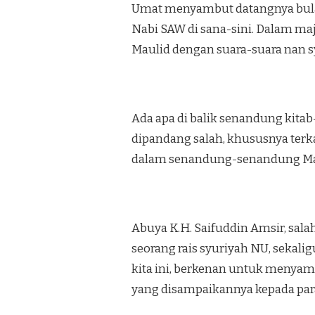
Umat menyambut datangnya bulan
Nabi SAW di sana-sini. Dalam maj
Maulid de­ngan suara-suara nan 
Ada apa di balik senandung kitab-
dipandang salah, khususnya terka
dalam senandung-senan­dung Mau
Abuya K.H. Saifuddin Amsir, salah
seorang rais syuriyah NU, sekali
kita ini, berkenan untuk menyamp
yang di­sampaikannya kepada para