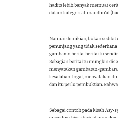
hadits lebih ba­nyak memuat ceri
da­lam kategori al-maudhu’at (had
Namun demikian, bukan sedikit d
penunjang yang tidak sederhana u
gambaran berita-berita itu sen­d
Sebagian berita itu mung­kin dice
menyatakan gambaran-gambaran i
kesalahan. Ingat, menyatakan itu
dan itu perlu pembuktian. Bahwa s
Sebagai contoh pada kisah Asy-s
gusar luar biasa ter­hadap anakn