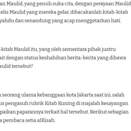
 Maulid, yang penuh suka cita, dengan perayaan Maulid
elis Maulid yang mereka gelar, dibacakanlah kitab-kitab
syahdu dan senan­dung yang acap menggetarkan hati.
ki­tab Maulid itu, yang oleh sementara pihak justru
it dengan status keshahihan berita-berita yang dibawa
lid tersebut?
 seorang ulama kebanggaan kota Jakarta saat ini, salah
gus pengasuh rubrik Kitab Kuning di majalah kesayangan
aikan paparannya terkait hal tersebut. Berikut sebagian
 pembaca se­tia alKisah.