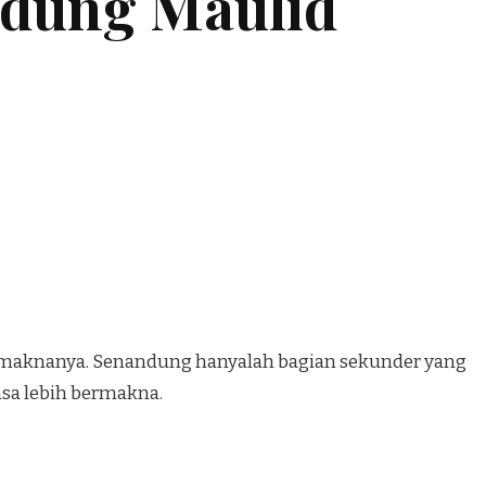
ndung Maulid
p maknanya. Senandung hanyalah bagian sekunder yang
asa lebih bermakna.