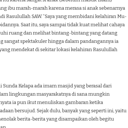
ang ibu marah-marah kare­na merasa si anak sebenarnya
badi Rasulullah SAW. ”Saya yang membidani kelahiran Mu­
dannya. Saat itu, saya sampai tidak kuat melihat cahaya
hi ruang dan melihat bintang-bin­tang yang datang
ng sangat spektakuler hing­ga dalam pandangannya ia
ang mendekat di sekitar lokasi kelahiran Rasulullah
di Sun­da Kelapa ada imam masjid yang berasal dari
 dalam lingkungan masyarakatnya di sana mungkin
rnyata ia pun ikut menuliskan gambaran ketika
daan bersujud. Sejak dulu, ba­nyak yang seperti ini, yaitu
menolak berita-be­rita yang disampaikan oleh begitu
an.