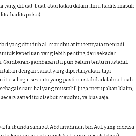
ta yang dibuat-buat, atau kalau dalam ilmu hadits masuk
its-hadits palsu).
ari yang dituduh al-maudhu’at itu ternyata menjadi
ntuk keperluan yang lebih penting dari se­kadar
iri. Gambaran-gambaran itu pun belum ten­tu mustahil.
ritakan dengan sanad yang di­per­tanyakan, tapi
tu sebagai sesuatu yang pasti mustahil adalah sebuah
 sebagai suatu hal yang mustahil juga merupakan klaim,
ecara sanad itu disebut maudhu’, ya bisa saja.
yaffa, ibunda sahabat Abdurrahman bin Auf, yang merasa
ya itu karena sangat si anak (sebelum masuk Islam)