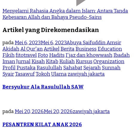
Menyelami Rahasia Angka dalam Islam: Antara Tanda
Kebesaran Allah dan Bahaya Pseudo-Sains
Artikel yang Direkomendasikan
pada
Mei 6, 2023
Mei 6, 2023
Abuya Saifuddin Amsir
Akidah
Al Qur'an
Artikel
Berita
Business
Education
Fikih
fitotravel
Foto
Hadits
I'jaz dan khowwash
Ibadah
Iman
Jurnal
Kisah
Kitab
Kuliah
Kursus
Organization
Profil
Pustaka
Rasulullah
Sahabat
Sejarah
Sunnah
Syair
Tasawuf
Tokoh
Ulama
zawiyah jakarta
Bersyukur Ala Rasulullah SAW
pada
Mei 20, 2026
Mei 20, 2026
zawiyah jakarta
PESANTREN KILAT ANAK 2026