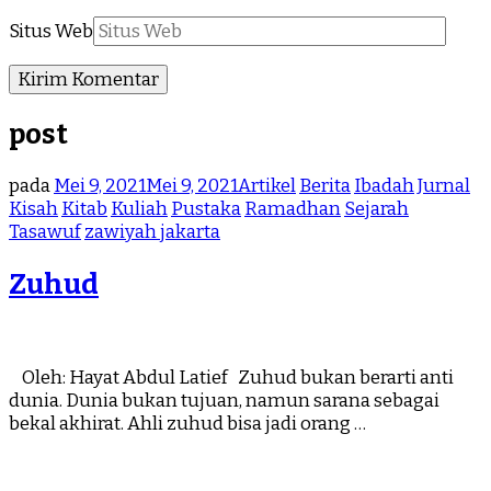
Situs Web
post
pada
Mei 9, 2021
Mei 9, 2021
Artikel
Berita
Ibadah
Jurnal
Kisah
Kitab
Kuliah
Pustaka
Ramadhan
Sejarah
Tasawuf
zawiyah jakarta
Zuhud
Oleh: Hayat Abdul Latief Zuhud bukan berarti anti
dunia. Dunia bukan tujuan, namun sarana sebagai
bekal akhirat. Ahli zuhud bisa jadi orang …