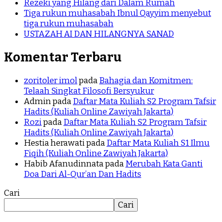
Rezeki yang Hilang dari Dalam Rumah
Tiga rukun muhasabah Ibnul Qayyim menyebut
tiga rukun muhasabah
USTAZAH AI DAN HILANGNYA SANAD
Komentar Terbaru
zoritoler imol
pada
Bahagia dan Komitmen:
Telaah Singkat Filosofi Bersyukur
Admin
pada
Daftar Mata Kuliah S2 Program Tafsir
Hadits (Kuliah Online Zawiyah Jakarta)
Rozi
pada
Daftar Mata Kuliah S2 Program Tafsir
Hadits (Kuliah Online Zawiyah Jakarta)
Hestia herawati
pada
Daftar Mata Kuliah S1 Ilmu
Fiqih (Kuliah Online Zawiyah Jakarta)
Habib Afanudinnata
pada
Merubah Kata Ganti
Doa Dari Al-Qur’an Dan Hadits
Cari
Cari