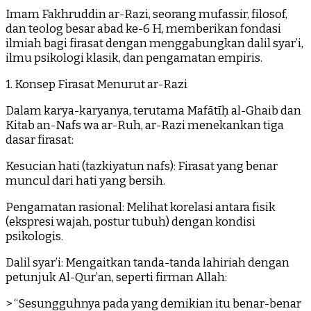
Imam Fakhruddin ar-Razi, seorang mufassir, filosof,
dan teolog besar abad ke-6 H, memberikan fondasi
ilmiah bagi firasat dengan menggabungkan dalil syar’i,
ilmu psikologi klasik, dan pengamatan empiris.
1. Konsep Firasat Menurut ar-Razi
Dalam karya-karyanya, terutama Mafātīḥ al-Ghaib dan
Kitab an-Nafs wa ar-Ruh, ar-Razi menekankan tiga
dasar firasat:
Kesucian hati (tazkiyatun nafs): Firasat yang benar
muncul dari hati yang bersih.
Pengamatan rasional: Melihat korelasi antara fisik
(ekspresi wajah, postur tubuh) dengan kondisi
psikologis.
Dalil syar’i: Mengaitkan tanda-tanda lahiriah dengan
petunjuk Al-Qur’an, seperti firman Allah:
> “Sesungguhnya pada yang demikian itu benar-benar