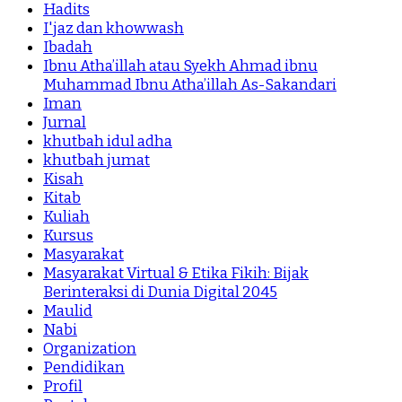
Hadits
I'jaz dan khowwash
Ibadah
Ibnu Atha’illah atau Syekh Ahmad ibnu
Muhammad Ibnu Atha’illah As-Sakandari
Iman
Jurnal
khutbah idul adha
khutbah jumat
Kisah
Kitab
Kuliah
Kursus
Masyarakat
Masyarakat Virtual & Etika Fikih: Bijak
Berinteraksi di Dunia Digital 2045
Maulid
Nabi
Organization
Pendidikan
Profil