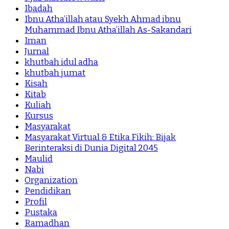
Ibadah
Ibnu Atha’illah atau Syekh Ahmad ibnu
Muhammad Ibnu Atha’illah As-Sakandari
Iman
Jurnal
khutbah idul adha
khutbah jumat
Kisah
Kitab
Kuliah
Kursus
Masyarakat
Masyarakat Virtual & Etika Fikih: Bijak
Berinteraksi di Dunia Digital 2045
Maulid
Nabi
Organization
Pendidikan
Profil
Pustaka
Ramadhan