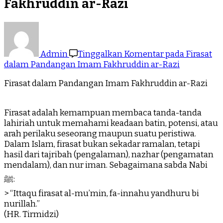
Fakhruddin ar-Razi
Admin
Tinggalkan Komentar
pada Firasat
dalam Pandangan Imam Fakhruddin ar-Razi
Firasat dalam Pandangan Imam Fakhruddin ar-Razi
Firasat adalah kemampuan membaca tanda-tanda
lahiriah untuk memahami keadaan batin, potensi, atau
arah perilaku seseorang maupun suatu peristiwa.
Dalam Islam, firasat bukan sekadar ramalan, tetapi
hasil dari tajribah (pengalaman), nazhar (pengamatan
mendalam), dan nur iman. Sebagaimana sabda Nabi
ﷺ:
> “Ittaqu firasat al-mu’min, fa-innahu yandhuru bi
nurillah.”
(HR. Tirmidzi)