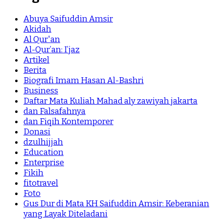
Abuya Saifuddin Amsir
Akidah
Al Qur'an
Al-Qur’an: I’jaz
Artikel
Berita
Biografi Imam Hasan Al-Bashri
Business
Daftar Mata Kuliah Mahad aly zawiyah jakarta
dan Falsafahnya
dan Fiqih Kontemporer
Donasi
dzulhijjah
Education
Enterprise
Fikih
fitotravel
Foto
Gus Dur di Mata KH Saifuddin Amsir: Keberanian
yang Layak Diteladani