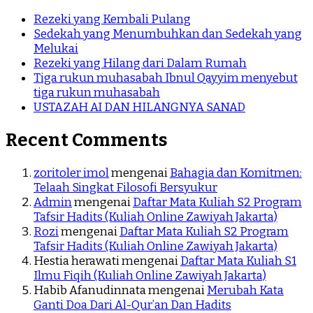
Rezeki yang Kembali Pulang
Sedekah yang Menumbuhkan dan Sedekah yang
Melukai
Rezeki yang Hilang dari Dalam Rumah
Tiga rukun muhasabah Ibnul Qayyim menyebut
tiga rukun muhasabah
USTAZAH AI DAN HILANGNYA SANAD
Recent Comments
zoritoler imol
mengenai
Bahagia dan Komitmen:
Telaah Singkat Filosofi Bersyukur
Admin
mengenai
Daftar Mata Kuliah S2 Program
Tafsir Hadits (Kuliah Online Zawiyah Jakarta)
Rozi
mengenai
Daftar Mata Kuliah S2 Program
Tafsir Hadits (Kuliah Online Zawiyah Jakarta)
Hestia herawati
mengenai
Daftar Mata Kuliah S1
Ilmu Fiqih (Kuliah Online Zawiyah Jakarta)
Habib Afanudinnata
mengenai
Merubah Kata
Ganti Doa Dari Al-Qur’an Dan Hadits