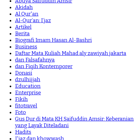
Abuya Saifuddin Amsir
Akidah
Al Qur'an
Al-Qur’an: I’jaz
Artikel
Berita
Biografi Imam Hasan Al-Bashri
Business
Daftar Mata Kuliah Mahad aly zawiyah jakarta
dan Falsafahnya
dan Fiqih Kontemporer
Donasi
dzulhijjah
Education
Enterprise
Fikih
fitotravel
Foto
Gus Dur di Mata KH Saifuddin Amsir: Keberanian
yang Layak Diteladani
Hadits
I'jaz dan khowwash