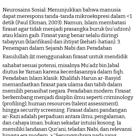
Neurosains Sosial: Menunjukkan bahwa manusia
dapat merespons tanda-tanda mikroekspresi dalam <1
detik (Paul Ekman, 2003). Namun, Islam membatasi
firasat agar tidak menjadi prasangka buruk (su’udzon)
atau klaim gaib. Firasat yang benar selalu diiringi
tabayyun (klarifikasi) dan ihtiyat (kehati-hatian). 3.
Penerapan dalam Sejarah Nabi dan Peradaban
Rasulullah ﷺ menggunakan firasat untuk mendidik
sahabat sesuai potensi, misalnya Mu’adz bin Jabal
diutus ke Yaman karena kecerdasannya dalam fiqh.
Peradaban Islam klasik: Khalifah Harun ar-Rasyid
memanfaatkan firasat para ulama dan tabib dalam
memilih penasihat negara. Peradaban modern: Firasat
berkembang menjadi disiplin ilmu seperti criminology
(profiling), human resources (talent assessment),
hingga security screening. Firasat dalam pandangan
ar-Razi adalah perpaduan antara ilmu, pengalaman,
dan cahaya iman, bukan sekadar intuisi kosong. Ia
memiliki landasan Qur’ani, teladan Nabi, dan relevansi
hingga era modern. > “Sesungguhnya pada yang