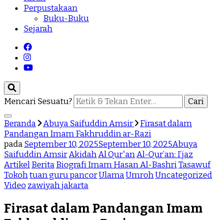
Perpustakaan
Buku-Buku
Sejarah
Mencari Sesuatu?
Beranda
Abuya Saifuddin Amsir
Firasat dalam
Pandangan Imam Fakhruddin ar-Razi
pada
September 10, 2025
September 10, 2025
Abuya
Saifuddin Amsir
Akidah
Al Qur'an
Al-Qur’an: I’jaz
Artikel
Berita
Biografi Imam Hasan Al-Bashri
Tasawuf
Tokoh
tuan guru pancor
Ulama
Umroh
Uncategorized
Video
zawiyah jakarta
Firasat dalam Pandangan Imam