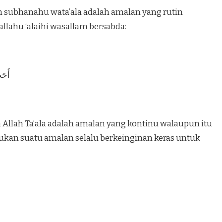
ah subhanahu wata’ala adalah amalan yang rutin
allahu ‘alaihi wasallam bersabda:
أَحَب
h Allah Ta’ala adalah amalan yang kontinu walaupun itu
akukan suatu amalan selalu berkeinginan keras untuk