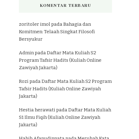
KOMENTAR TERBARU
zoritoler imol
pada
Bahagia dan
Komitmen: Telaah Singkat Filosofi
Bersyukur
Admin
pada
Daftar Mata Kuliah S2
Program Tafsir Hadits (Kuliah Online
Zawiyah Jakarta)
Rozi
pada
Daftar Mata Kuliah S2 Program
Tafsir Hadits (Kuliah Online Zawiyah
Jakarta)
Hestia herawati
pada
Daftar Mata Kuliah
S1 Ilmu Fiqih (Kuliah Online Zawiyah
Jakarta)
Habib Afanudinnata
pada
Merubah Kata