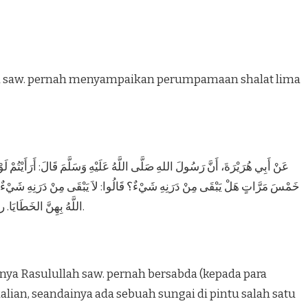
lah saw. pernah menyampaikan perumpamaan shalat lima
عَنْ أَبِي هُرَيْرَةَ، أَنَّ رَسُولَ اللهِ صَلَّى اللَّهُ عَلَيْهِ وَسَلَّمَ قَالَ: أَرَأَيْتُمْ لَوْ 
خَمْسَ مَرَّاتٍ هَلْ يَبْقَى مِنْ دَرَنِهِ شَيْءٌ؟ قَالُوا: لاَ يَبْقَى مِنْ دَرَنِهِ شَيْءٌ
اللَّهُ بِهِنَّ الخَطَايَا. رواه البخاري ومسلم والترمذي والنسائي.
nnya Rasulullah saw. pernah bersabda (kepada para
alian, seandainya ada sebuah sungai di pintu salah satu