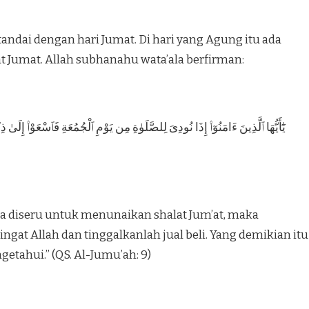
andai dengan hari Jumat. Di hari yang Agung itu ada
t Jumat. Allah subhanahu wata’ala berfirman:
يَٰٓأَيُّهَا ٱلَّذِينَ ءَامَنُوٓا۟ إِذَا نُودِىَ لِلصَّلَوٰةِ مِن يَوْمِ ٱلْجُمُعَةِ فَٱسْعَوْا۟ إِلَىٰ ذِكْر
la diseru untuk menunaikan shalat Jum’at, maka
at Allah dan tinggalkanlah jual beli. Yang demikian itu
etahui.” (QS. Al-Jumu’ah: 9)