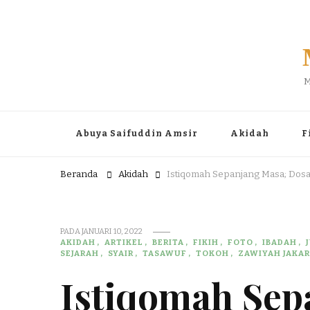
M
Abuya Saifuddin Amsir
Akidah
F
Beranda
Akidah
Istiqomah Sepanjang Masa; Dos
PADA
JANUARI 10, 2022
AKIDAH
ARTIKEL
BERITA
FIKIH
FOTO
IBADAH
SEJARAH
SYAIR
TASAWUF
TOKOH
ZAWIYAH JAKA
Istiqomah Sep