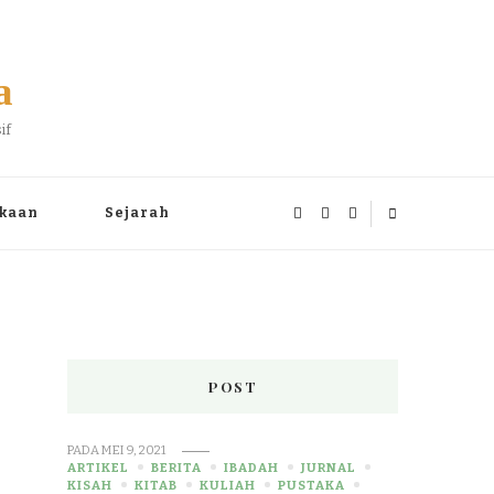
a
if
kaan
Sejarah
POST
PADA
MEI 9, 2021
ARTIKEL
BERITA
IBADAH
JURNAL
KISAH
KITAB
KULIAH
PUSTAKA