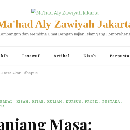
Ma'had Aly Zawiyah Jakart
embangun dan Membina Umat Dengan Kajian Islam yang Komprehens
ikih
Tasawuf
Artikel
Kisah
Perpusta
a-Dosa Akan Dihapus
JURNAL
KISAH
KITAB
KULIAH
KURSUS
PROFIL
PUSTAKA
RTA
anjang Masa;