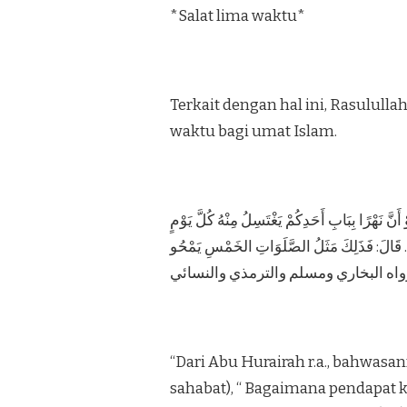
*Salat lima waktu*
Terkait dengan hal ini, Rasulul
waktu bagi umat Islam.
أَنَّ نَهْرًا بِبَابِ أَحَدِكُمْ يَغْتَسِلُ مِنْهُ كُلَّ يَوْمٍ
. قَالَ: فَذَلِكَ مَثَلُ الصَّلَوَاتِ الخَمْسِ يَمْحُو
“Dari Abu Hurairah r.a., bahwasa
sahabat), “ Bagaimana pendapat k