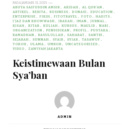
PADA
JANUARI 31, 2025
ABUYA SAIFUDDIN AMSIR
AKIDAH
AL QUR'AN
ARTIKEL
BERITA
BUSINESS
DONASI
EDUCATION
ENTERPRISE
FIKIH
FITOTRAVEL
FOTO
HADITS
I'JAZ DAN KHOWWASH
IBADAH
IMAN
JURNAL
KISAH
KITAB
KULIAH
KURSUS
MAULID
NABI
ORGANIZATION
PENDIDIKAN
PROFIL
PUSTAKA
RAMADHAN
RASULULLAH
SAHABAT
SANTRI
SEJARAH
SUNNAH
SYAIR
SYIAR
TASAWUF
TOKOH
ULAMA
UMROH
UNCATEGORIZED
VIDEO
ZAWIYAH JAKARTA
Keistimewaan Bulan
Sya’ban
ADMIN