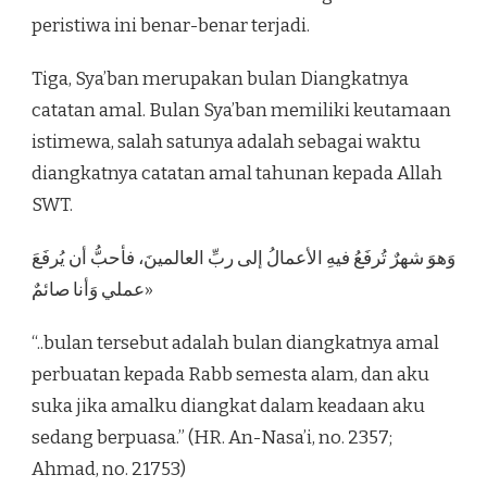
peristiwa ini benar-benar terjadi.
Tiga, Sya’ban merupakan bulan Diangkatnya
catatan amal. Bulan Sya’ban memiliki keutamaan
istimewa, salah satunya adalah sebagai waktu
diangkatnya catatan amal tahunan kepada Allah
SWT.
وَهوَ شهرٌ تُرفَعُ فيهِ الأعمالُ إلى ربِّ العالمينَ، فأحبُّ أن يُرفَعَ
عملي وَأنا صائمٌ»
“..bulan tersebut adalah bulan diangkatnya amal
perbuatan kepada Rabb semesta alam, dan aku
suka jika amalku diangkat dalam keadaan aku
sedang berpuasa.” (HR. An-Nasa’i, no. 2357;
Ahmad, no. 21753)