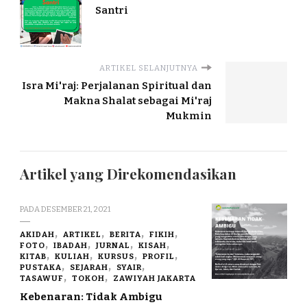
Santri
ARTIKEL SELANJUTNYA
Isra Mi'raj: Perjalanan Spiritual dan
Makna Shalat sebagai Mi'raj
Mukmin
Artikel yang Direkomendasikan
PADA
DESEMBER 21, 2021
AKIDAH
ARTIKEL
BERITA
FIKIH
FOTO
IBADAH
JURNAL
KISAH
KITAB
KULIAH
KURSUS
PROFIL
PUSTAKA
SEJARAH
SYAIR
TASAWUF
TOKOH
ZAWIYAH JAKARTA
Kebenaran: Tidak Ambigu