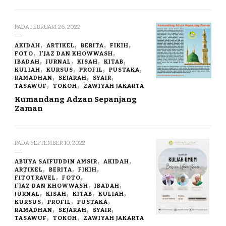
PADA
FEBRUARI 26, 2022
AKIDAH
ARTIKEL
BERITA
FIKIH
FOTO
I'JAZ DAN KHOWWASH
IBADAH
JURNAL
KISAH
KITAB
KULIAH
KURSUS
PROFIL
PUSTAKA
RAMADHAN
SEJARAH
SYAIR
TASAWUF
TOKOH
ZAWIYAH JAKARTA
Kumandang Adzan Sepanjang
Zaman
PADA
SEPTEMBER 10, 2022
ABUYA SAIFUDDIN AMSIR
AKIDAH
ARTIKEL
BERITA
FIKIH
FITOTRAVEL
FOTO
I'JAZ DAN KHOWWASH
IBADAH
JURNAL
KISAH
KITAB
KULIAH
KURSUS
PROFIL
PUSTAKA
RAMADHAN
SEJARAH
SYAIR
TASAWUF
TOKOH
ZAWIYAH JAKARTA