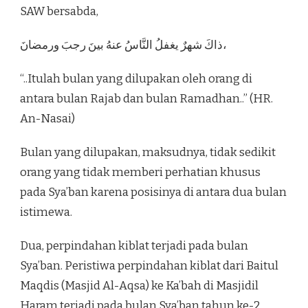
SAW bersabda,
ذاكَ شهرٌ يغفلُ النَّاسُ عنهُ بينَ رجبَ ورمضانَ،
“..Itulah bulan yang dilupakan oleh orang di
antara bulan Rajab dan bulan Ramadhan..” (HR.
An-Nasai)
Bulan yang dilupakan, maksudnya, tidak sedikit
orang yang tidak memberi perhatian khusus
pada Sya’ban karena posisinya di antara dua bulan
istimewa.
Dua, perpindahan kiblat terjadi pada bulan
Sya’ban. Peristiwa perpindahan kiblat dari Baitul
Maqdis (Masjid Al-Aqsa) ke Ka’bah di Masjidil
Haram terjadi pada bulan Sya’ban tahun ke-2