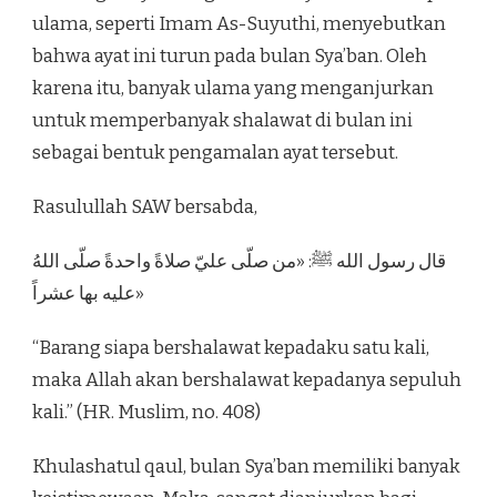
ulama, seperti Imam As-Suyuthi, menyebutkan
bahwa ayat ini turun pada bulan Sya’ban. Oleh
karena itu, banyak ulama yang menganjurkan
untuk memperbanyak shalawat di bulan ini
sebagai bentuk pengamalan ayat tersebut.
Rasulullah SAW bersabda,
قال رسول الله ﷺ: «من صلّى عليّ صلاةً واحدةً صلّى اللهُ
عليه بها عشراً»
“Barang siapa bershalawat kepadaku satu kali,
maka Allah akan bershalawat kepadanya sepuluh
kali.” (HR. Muslim, no. 408)
Khulashatul qaul, bulan Sya’ban memiliki banyak