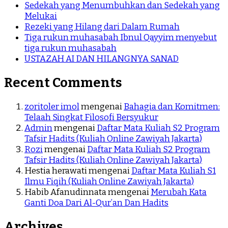
Sedekah yang Menumbuhkan dan Sedekah yang
Melukai
Rezeki yang Hilang dari Dalam Rumah
Tiga rukun muhasabah Ibnul Qayyim menyebut
tiga rukun muhasabah
USTAZAH AI DAN HILANGNYA SANAD
Recent Comments
zoritoler imol
mengenai
Bahagia dan Komitmen:
Telaah Singkat Filosofi Bersyukur
Admin
mengenai
Daftar Mata Kuliah S2 Program
Tafsir Hadits (Kuliah Online Zawiyah Jakarta)
Rozi
mengenai
Daftar Mata Kuliah S2 Program
Tafsir Hadits (Kuliah Online Zawiyah Jakarta)
Hestia herawati
mengenai
Daftar Mata Kuliah S1
Ilmu Fiqih (Kuliah Online Zawiyah Jakarta)
Habib Afanudinnata
mengenai
Merubah Kata
Ganti Doa Dari Al-Qur’an Dan Hadits
Archives