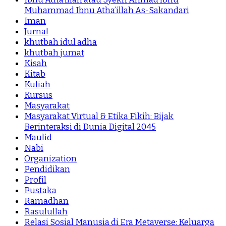
Muhammad Ibnu Atha’illah As-Sakandari
Iman
Jurnal
khutbah idul adha
khutbah jumat
Kisah
Kitab
Kuliah
Kursus
Masyarakat
Masyarakat Virtual & Etika Fikih: Bijak
Berinteraksi di Dunia Digital 2045
Maulid
Nabi
Organization
Pendidikan
Profil
Pustaka
Ramadhan
Rasulullah
Relasi Sosial Manusia di Era Metaverse: Keluarga