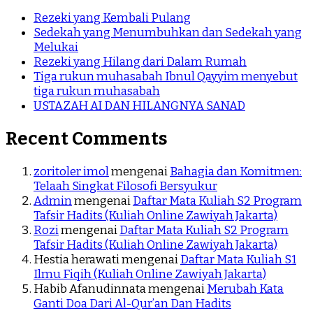
Rezeki yang Kembali Pulang
Sedekah yang Menumbuhkan dan Sedekah yang
Melukai
Rezeki yang Hilang dari Dalam Rumah
Tiga rukun muhasabah Ibnul Qayyim menyebut
tiga rukun muhasabah
USTAZAH AI DAN HILANGNYA SANAD
Recent Comments
zoritoler imol
mengenai
Bahagia dan Komitmen:
Telaah Singkat Filosofi Bersyukur
Admin
mengenai
Daftar Mata Kuliah S2 Program
Tafsir Hadits (Kuliah Online Zawiyah Jakarta)
Rozi
mengenai
Daftar Mata Kuliah S2 Program
Tafsir Hadits (Kuliah Online Zawiyah Jakarta)
Hestia herawati
mengenai
Daftar Mata Kuliah S1
Ilmu Fiqih (Kuliah Online Zawiyah Jakarta)
Habib Afanudinnata
mengenai
Merubah Kata
Ganti Doa Dari Al-Qur’an Dan Hadits