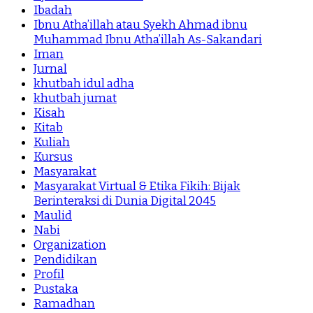
Ibadah
Ibnu Atha’illah atau Syekh Ahmad ibnu
Muhammad Ibnu Atha’illah As-Sakandari
Iman
Jurnal
khutbah idul adha
khutbah jumat
Kisah
Kitab
Kuliah
Kursus
Masyarakat
Masyarakat Virtual & Etika Fikih: Bijak
Berinteraksi di Dunia Digital 2045
Maulid
Nabi
Organization
Pendidikan
Profil
Pustaka
Ramadhan