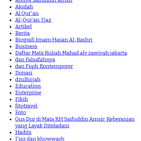
Abuya Saifuddin Amsir
Akidah
Al Qur'an
Al-Qur’an: I’jaz
Artikel
Berita
Biografi Imam Hasan Al-Bashri
Business
Daftar Mata Kuliah Mahad aly zawiyah jakarta
dan Falsafahnya
dan Fiqih Kontemporer
Donasi
dzulhijjah
Education
Enterprise
Fikih
fitotravel
Foto
Gus Dur di Mata KH Saifuddin Amsir: Keberanian
yang Layak Diteladani
Hadits
I'jaz dan khowwash