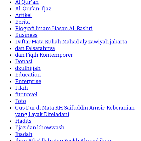
Al Qur'an
Al-Qur’an: I’jaz
Artikel
Berita
Biografi Imam Hasan Al-Bashri
Business
Daftar Mata Kuliah Mahad aly zawiyah jakarta
dan Falsafahnya
dan Fiqih Kontemporer
Donasi
dzulhijjah
Education
Enterprise
Fikih
fitotravel
Foto
Gus Dur di Mata KH Saifuddin Amsir: Keberanian
yang Layak Diteladani
Hadits
I'jaz dan khowwash
Ibadah
Ibnu Atha’illah atau Syekh Ahmad ibnu