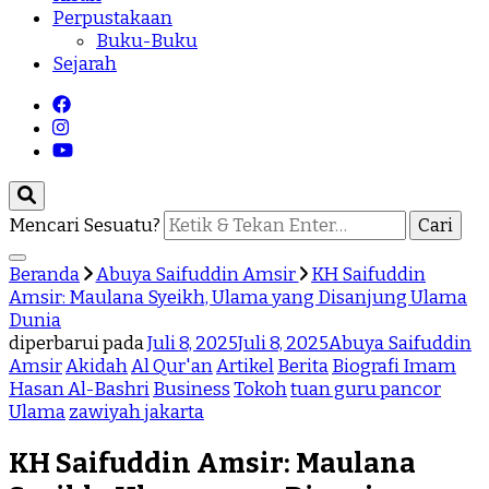
Perpustakaan
Buku-Buku
Sejarah
Mencari Sesuatu?
Beranda
Abuya Saifuddin Amsir
KH Saifuddin
Amsir: Maulana Syeikh, Ulama yang Disanjung Ulama
Dunia
diperbarui pada
Juli 8, 2025
Juli 8, 2025
Abuya Saifuddin
Amsir
Akidah
Al Qur'an
Artikel
Berita
Biografi Imam
Hasan Al-Bashri
Business
Tokoh
tuan guru pancor
Ulama
zawiyah jakarta
KH Saifuddin Amsir: Maulana