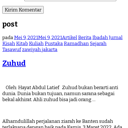
post
pada
Mei 9, 2021
Mei 9, 2021
Artikel
Berita
Ibadah
Jurnal
Kisah
Kitab
Kuliah
Pustaka
Ramadhan
Sejarah
Tasawuf
zawiyah jakarta
Zuhud
Oleh: Hayat Abdul Latief Zuhud bukan berarti anti
dunia. Dunia bukan tujuan, namun sarana sebagai
bekal akhirat. Ahli zuhud bisa jadi orang …
Alhamdulillah perjalanan ziarah ke Banten sudah
terlaksana dengan baik pada Kamis, 3 Maret 2022. Ada