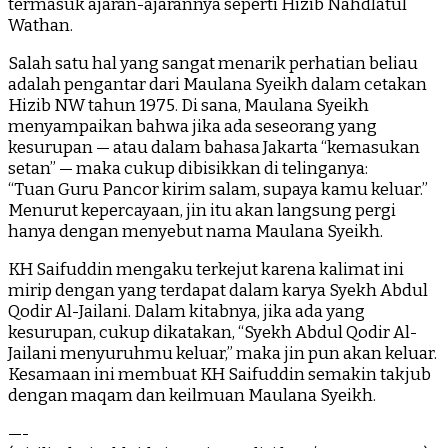
termasuk ajaran-ajarannya seperti Hizib Nahdlatul
Wathan.
Salah satu hal yang sangat menarik perhatian beliau
adalah pengantar dari Maulana Syeikh dalam cetakan
Hizib NW tahun 1975. Di sana, Maulana Syeikh
menyampaikan bahwa jika ada seseorang yang
kesurupan — atau dalam bahasa Jakarta “kemasukan
setan” — maka cukup dibisikkan di telinganya:
“Tuan Guru Pancor kirim salam, supaya kamu keluar.”
Menurut kepercayaan, jin itu akan langsung pergi
hanya dengan menyebut nama Maulana Syeikh.
KH Saifuddin mengaku terkejut karena kalimat ini
mirip dengan yang terdapat dalam karya Syekh Abdul
Qodir Al-Jailani. Dalam kitabnya, jika ada yang
kesurupan, cukup dikatakan, “Syekh Abdul Qodir Al-
Jailani menyuruhmu keluar,” maka jin pun akan keluar.
Kesamaan ini membuat KH Saifuddin semakin takjub
dengan maqam dan keilmuan Maulana Syeikh.
—-