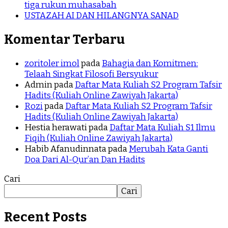
tiga rukun muhasabah
USTAZAH AI DAN HILANGNYA SANAD
Komentar Terbaru
zoritoler imol
pada
Bahagia dan Komitmen:
Telaah Singkat Filosofi Bersyukur
Admin
pada
Daftar Mata Kuliah S2 Program Tafsir
Hadits (Kuliah Online Zawiyah Jakarta)
Rozi
pada
Daftar Mata Kuliah S2 Program Tafsir
Hadits (Kuliah Online Zawiyah Jakarta)
Hestia herawati
pada
Daftar Mata Kuliah S1 Ilmu
Fiqih (Kuliah Online Zawiyah Jakarta)
Habib Afanudinnata
pada
Merubah Kata Ganti
Doa Dari Al-Qur’an Dan Hadits
Cari
Cari
Recent Posts