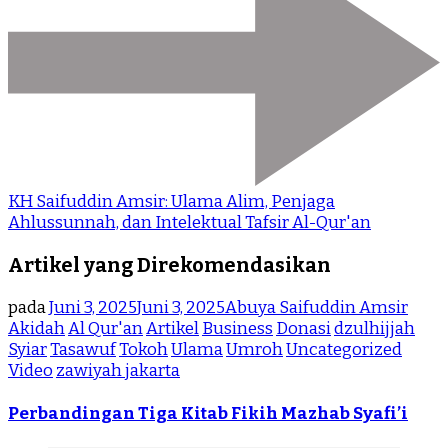
KH Saifuddin Amsir: Ulama Alim, Penjaga
Ahlussunnah, dan Intelektual Tafsir Al-Qur'an
Artikel yang Direkomendasikan
pada
Juni 3, 2025
Juni 3, 2025
Abuya Saifuddin Amsir
Akidah
Al Qur'an
Artikel
Business
Donasi
dzulhijjah
Syiar
Tasawuf
Tokoh
Ulama
Umroh
Uncategorized
Video
zawiyah jakarta
Perbandingan Tiga Kitab Fikih Mazhab Syafi’i