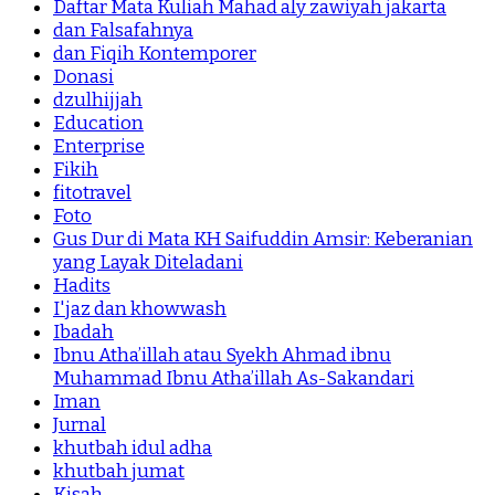
Daftar Mata Kuliah Mahad aly zawiyah jakarta
dan Falsafahnya
dan Fiqih Kontemporer
Donasi
dzulhijjah
Education
Enterprise
Fikih
fitotravel
Foto
Gus Dur di Mata KH Saifuddin Amsir: Keberanian
yang Layak Diteladani
Hadits
I'jaz dan khowwash
Ibadah
Ibnu Atha’illah atau Syekh Ahmad ibnu
Muhammad Ibnu Atha’illah As-Sakandari
Iman
Jurnal
khutbah idul adha
khutbah jumat
Kisah