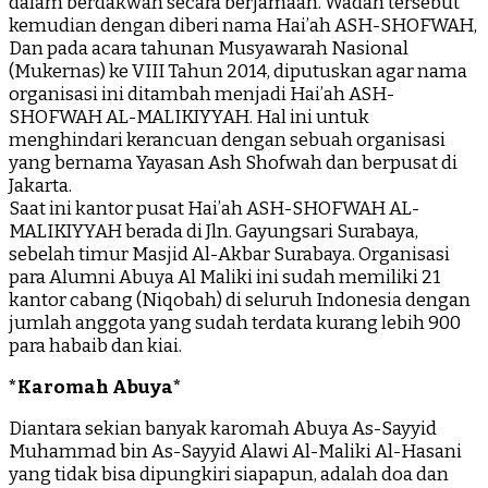
dalam berdakwah secara berjamaah. Wadah tersebut
kemudian dengan diberi nama Hai’ah ASH-SHOFWAH,
Dan pada acara tahunan Musyawarah Nasional
(Mukernas) ke VIII Tahun 2014, diputuskan agar nama
organisasi ini ditambah menjadi Hai’ah ASH-
SHOFWAH AL-MALIKIYYAH. Hal ini untuk
menghindari kerancuan dengan sebuah organisasi
yang bernama Yayasan Ash Shofwah dan berpusat di
Jakarta.
Saat ini kantor pusat Hai’ah ASH-SHOFWAH AL-
MALIKIYYAH berada di Jln. Gayungsari Surabaya,
sebelah timur Masjid Al-Akbar Surabaya. Organisasi
para Alumni Abuya Al Maliki ini sudah memiliki 21
kantor cabang (Niqobah) di seluruh Indonesia dengan
jumlah anggota yang sudah terdata kurang lebih 900
para habaib dan kiai.
*Karomah Abuya*
Diantara sekian banyak karomah Abuya As-Sayyid
Muhammad bin As-Sayyid Alawi Al-Maliki Al-Hasani
yang tidak bisa dipungkiri siapapun, adalah doa dan