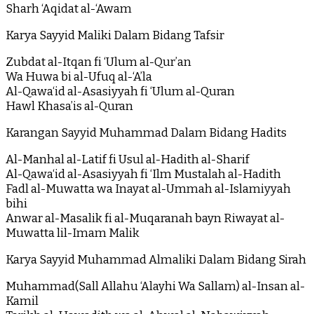
Sharh ‘Aqidat al-‘Awam
Karya Sayyid Maliki Dalam Bidang Tafsir
Zubdat al-Itqan fi ‘Ulum al-Qur’an
Wa Huwa bi al-Ufuq al-‘A’la
Al-Qawa‘id al-Asasiyyah fi ‘Ulum al-Quran
Hawl Khasa’is al-Quran
Karangan Sayyid Muhammad Dalam Bidang Hadits
Al-Manhal al-Latif fi Usul al-Hadith al-Sharif
Al-Qawa‘id al-Asasiyyah fi ‘Ilm Mustalah al-Hadith
Fadl al-Muwatta wa Inayat al-Ummah al-Islamiyyah
bihi
Anwar al-Masalik fi al-Muqaranah bayn Riwayat al-
Muwatta lil-Imam Malik
Karya Sayyid Muhammad Almaliki Dalam Bidang Sirah
Muhammad(Sall Allahu ‘Alayhi Wa Sallam) al-Insan al-
Kamil