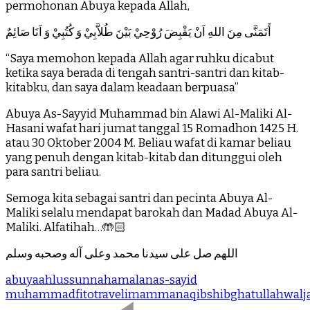
permohonan Abuya kepada Allah,
أَتَمَنَّى مِنَ اللهِ اَنْ يَقْبِضَ رُوْحِيْ بَيْنَ طُلاَّبِيْ وَ كُتُبِيْ وَ اَنَا صَائِمٌ
“Saya memohon kepada Allah agar ruhku dicabut
ketika saya berada di tengah santri-santri dan kitab-
kitabku, dan saya dalam keadaan berpuasa”
Abuya As-Sayyid Muhammad bin Alawi Al-Maliki Al-
Hasani wafat hari jumat tanggal 15 Romadhon 1425 H.
atau 30 Oktober 2004 M. Beliau wafat di kamar beliau
yang penuh dengan kitab-kitab dan ditunggui oleh
para santri beliau.
Semoga kita sebagai santri dan pecinta Abuya Al-
Maliki selalu mendapat barokah dan Madad Abuya Al-
Maliki. Alfatihah…🤲🏻
اللهم صل على سيدنا محمد وعلى آله وصحبه وسلم
abuya
ahlussunnah
amalan
as-sayid
muhammad
fitotravel
imam
manaqib
shibghatullah
wal