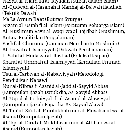
Nazrat al-Islam ila al-Riyadah (Sukan dalam Islam)
Al-Qudwah al-Hasanah fi Manhaj al-Da’wah ila Allah
(Teknik Dawah)
Ma La ‘Aynun Ra’at (Butiran Syurga)
Nizam al-Usrah fi al-Islam (Peraturan Keluarga Islam)
Al-Muslimun Bayn al-Waqi’ wa al-Tajribah (Muslimun,
Antara Realiti dan Pengalaman)
Kashf al-Ghumma (Ganjaran Membantu Muslimin)
Al-Dawah al-Islahiyyah (Dakwah Pembaharuan)
Fi Sabil al-Huda wa al-Rashad (Koleksi Ucapan)
Sharaf al-Ummah al-Islamiyyah (Kemulian Ummah
Islamiyyah)
Usul al-Tarbiyah al-Nabawiyyah (Metodologi
Pendidikan Nabawi)
Nur al-Nibras fi Asanid al-Jadd al-Sayyid Abbas
(Kumpulan Ijazah Datuk dia, As-Sayyid Abbas)
Al-‘Uqud al-Lu’luiyyah fi al-Asanid al-Alawiyyah
(Kumpulan Ijazah Bapa dia, As-Sayyid Alawi)
Al-Tali’ al-Sa’id al-Muntakhab min al-Musalsalat wa al-
Asanid (Kumpulan Ijazah)
Al-‘Iqd al-Farid al-Mukhtasar min al-Athbah wa al-
Asanid (Kumpulan Ijazah)