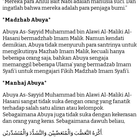
“Mereka para Ahlul Bait Nabi adalah manusia suci. Dan
ingatlah bahwa mereka adalah para penjaga bumi.”
*Madzhab Abuya*
Abuya As-Sayyid Muhammad bin Alawi Al-Maliki Al-
Hasani bermadzhab Imam Malik. Namun kendati
demikian, Abuya tidak menyuruh para santrinya untuk
mengikutinya Mazhab Imam Malik, kecuali hanya
beberapa orang saja, bahkan Abuya sengaja
memanggil beberapa Ulama’ yang bermadzab Imam
Syafi’i untuk mengajari Fikih Madzhab Imam Syafi’i.
*Manhaj Abuya*
Abuya As-Sayyid Muhammad bin Alawi Al-Maliki Al-
Hasani sangat tidak suka dengan orang yang fanatik
terhadap salah satu aliran atau kelompok.
Sebagaimana Abuya juga tidak suka dengan kekerasan
dan orang yang keras. Sebagaimana dawuh beliau,
أَكْرَهُ التَّعَصُّبَ وَالْمُتَعَصِّبِيْنَ, وَالتَّشَدُّدَ وَالْمُتَشَدِّدِيْن.