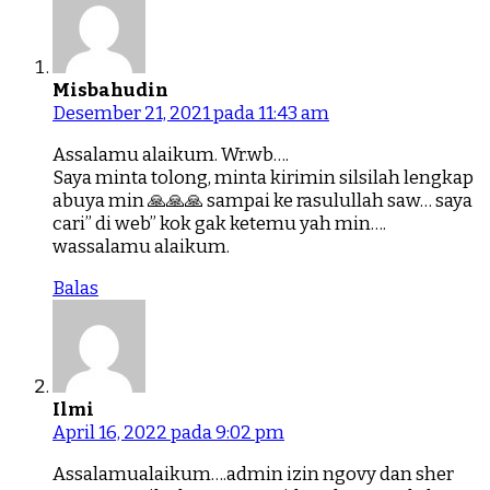
Misbahudin
Desember 21, 2021 pada 11:43 am
Assalamu alaikum. Wr.wb….
Saya minta tolong, minta kirimin silsilah lengkap
abuya min 🙏🙏🙏 sampai ke rasulullah saw… saya
cari” di web” kok gak ketemu yah min….
wassalamu alaikum.
Balas
Ilmi
April 16, 2022 pada 9:02 pm
Assalamualaikum….admin izin ngovy dan sher