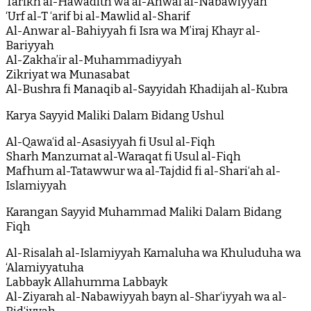
Tarikh al-Hawadith wa al-Ahwal al-Nabawiyyah
‘Urf al-T ‘arif bi al-Mawlid al-Sharif
Al-Anwar al-Bahiyyah fi Isra wa M’iraj Khayr al-
Bariyyah
Al-Zakha’ir al-Muhammadiyyah
Zikriyat wa Munasabat
Al-Bushra fi Manaqib al-Sayyidah Khadijah al-Kubra
Karya Sayyid Maliki Dalam Bidang Ushul
Al-Qawa‘id al-Asasiyyah fi Usul al-Fiqh
Sharh Manzumat al-Waraqat fi Usul al-Fiqh
Mafhum al-Tatawwur wa al-Tajdid fi al-Shari‘ah al-
Islamiyyah
Karangan Sayyid Muhammad Maliki Dalam Bidang
Fiqh
Al-Risalah al-Islamiyyah Kamaluha wa Khuluduha wa
‘Alamiyyatuha
Labbayk Allahumma Labbayk
Al-Ziyarah al-Nabawiyyah bayn al-Shar‘iyyah wa al-