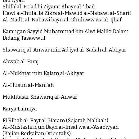
Bid‘iyyah
Shifa’ al-Fu’ad bi Ziyarat Khayr al-‘Ibad
Hawl al-Ihtifal bi Zikra al-Mawlid al-Nabawi al-Sharif
Al-Madh al-Nabawi bayn al-Ghuluww wa al-Ijhaf
Karangan Sayyid Muhammad bin Alwi Maliki Dalam
Bidang Tasawwuf
Shawariq al-Anwar min Ad‘iyat al-Sadah al-Akhyar
Abwab al-Faraj
Al-Mukhtar min Kalam al-Akhyar
Al-Husun al-Mani‘ah
Mukhtasar Shawariq al-Anwar
Karya Lainnya
Fi Rihab al-Bayt al-Haram (Sejarah Makkah)
Al-Mustashriqun Bayn al-Insaf wa al-‘Asabiyyah
(Kajian Berkaitan Orientalis)