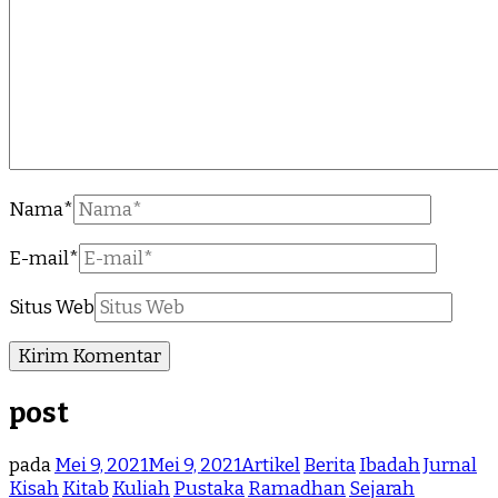
Nama
*
E-mail
*
Situs Web
post
pada
Mei 9, 2021
Mei 9, 2021
Artikel
Berita
Ibadah
Jurnal
Kisah
Kitab
Kuliah
Pustaka
Ramadhan
Sejarah