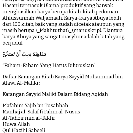
Hasani termasuk Ulama’ produktif yang banyak
menghasilkan karya berupa kitab-kitab pedoman
Ahlussunnah Waljamaah. Karya-karya Abuya lebih
dari 100 kitab, baik yang sudah dicetak ataupun yang
masih berupa \_Makhtuthat\_ (manuskrip). Diantara
karya Abuya yang sangat masyhur adalah kitab yang
berjudul,
مَفَاهِيْمُ يَجِبُ أَنْ تُصَحَّحْ
“Faham-Faham Yang Harus Diluruskan”
Daftar Karangan Kitab Karya Sayyid Muhammad bin
Alawi Al-Maliki :
Karangan Sayyid Maliki Dalam Bidang Aqidah
Mafahim Yajib ‘an Tusahhah
Manhaj al-Salaf fi Fahm al-Nusus
Al-Tahzir min al-Takfir
Huwa Allah
Qul Hazihi Sabeeli