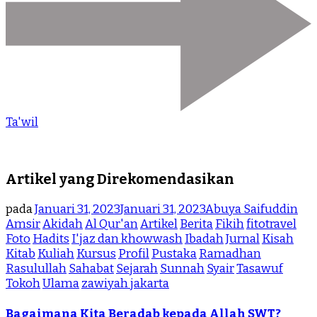
Ta'wil
Artikel yang Direkomendasikan
pada
Januari 31, 2023
Januari 31, 2023
Abuya Saifuddin
Amsir
Akidah
Al Qur'an
Artikel
Berita
Fikih
fitotravel
Foto
Hadits
I'jaz dan khowwash
Ibadah
Jurnal
Kisah
Kitab
Kuliah
Kursus
Profil
Pustaka
Ramadhan
Rasulullah
Sahabat
Sejarah
Sunnah
Syair
Tasawuf
Tokoh
Ulama
zawiyah jakarta
Bagaimana Kita Beradab kepada Allah SWT?