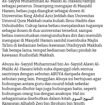
As-Sayyid Muhammad Al-Maliki Al-Hasani) tampil
sebagai penerus. Disamping mengajar di Masjidil
Haram, beliau juga diangkat sebagai dosen di
Universitas King Abdul Aziz Jeddah dan Univesitas
Ummul Qura Makkah mata kuliah Ilmu Hadits dan
Ushuluddin. Cukup lama beliau menjalankan tugasnya
sebagai dosen di dua universitas tersebut, sampai
beliau memutuskan mengundurkan diri dan memilih
mengajar di Masjidil Haram sambil membuka Majlis
Ta’lim di kediaman beliau kawasan Utaibiyyah Makkah.
Tak berapa lama, tempat kediaman beliau pindah ke
kawasan Rushoifah Makkah.
Abuya As-Sayyid Muhammad bin As-Sayyid Alawi Al-
Maliki Al-Hasani lebih suka dipanggil oleh semua
santrinya dengan sebutan ABUYA daripada dengan
sebutan yang lain. Penggilan Abuya ini bertujuan agar
hubungan antara guru dan murid tidak sekedar
hubungan dhohir tapi juga hubungan batin, seperti
hubungan orang tua dengan anaknya. Hal ini
sebagaimana disebutkan dalam kitab المنهج السوي
Karangan Alhabib Zen bin Ibrohim bin Smith: