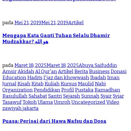
pada
Mei 21, 2019
Mei 21, 2019
Artikel
Mengapa Kata Ganti Tuhan Selalu Dhamir
Mudzakkar? هو الله
pada
Maret 18, 2025
Maret 18, 2025
Abuya Saifuddin
Amsir
Akidah
Al Qur'an
Artikel
Berita
Business
Donasi
Education
Hadits
I'jaz dan khowwash
Ibadah
Iman
Jurnal
Kisah
Kitab
Kuliah
Kursus
Maulid
Nabi
Organization
Pendidikan
Profil
Pustaka
Ramadhan
Rasulullah
Sahabat
Santri
Sejarah
Sunnah
Syair
Syiar
Tasawuf
Tokoh
Ulama
Umroh
Uncategorized
Video
zawiyah jakarta
Puasa: Perisai dari Hawa Nafsu dan Dosa