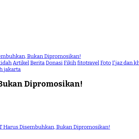
sembuhkan, Bukan Dipromosikan!
idah
Artikel
Berita
Donasi
Fikih
fitotravel
Foto
I'jaz dan
h jakarta
Bukan Dipromosikan!
T Harus Disembuhkan, Bukan Dipromosikan!