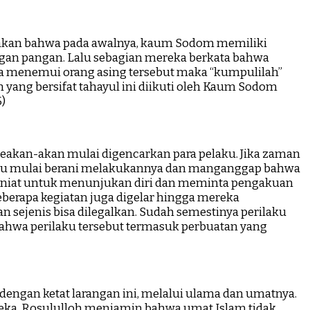
atakan bahwa pada awalnya, kaum Sodom memiliki
ngan pangan. Lalu sebagian mereka berkata bahwa
la menemui orang asing tersebut maka “kumpulilah”
an yang bersifat tahayul ini diikuti oleh Kaum Sodom
5)
 seakan-akan mulai digencarkan para pelaku. Jika zaman
elaku mulai berani melakukannya dan manganggap bahwa
rniat untuk menunjukan diri dan meminta pengakuan
eberapa kegiatan juga digelar hingga mereka
n sejenis bisa dilegalkan. Sudah semestinya perilaku
bahwa perilaku tersebut termasuk perbuatan yang
ngan ketat larangan ini, melalui ulama dan umatnya.
reka. Rosululloh menjamin bahwa umat Islam tidak