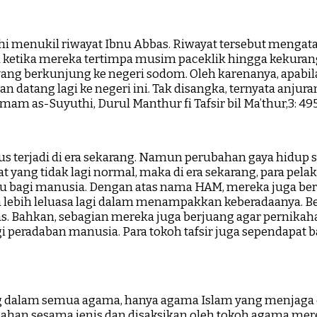
thi menukil riwayat Ibnu Abbas. Riwayat tersebut meng
tu ketika mereka tertimpa musim paceklik hingga kekura
yang berkunjung ke negeri sodom. Oleh karenanya, apabi
n datang lagi ke negeri ini. Tak disangka, ternyata anjur
am as-Suyuthi, Durul Manthur fi Tafsir bil Ma’thur,3: 49
rus terjadi di era sekarang. Namun perubahan gaya hidup
 yang tidak lagi normal, maka di era sekarang, para p
u bagi manusia. Dengan atas nama HAM, mereka juga be
a lebih leluasa lagi dalam menampakkan keberadaanya. B
s. Bahkan, sebagian mereka juga berjuang agar pernikaha
 peradaban manusia. Para tokoh tafsir juga sependapat 
dalam semua agama, hanya agama Islam yang menjaga de
kahan sesama jenis dan disaksikan oleh tokoh agama me