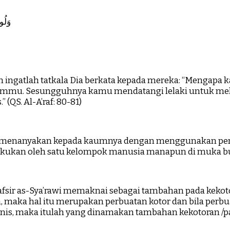
وَلُو
n ingatlah tatkala Dia berkata kepada mereka: “Mengapa
ebelummu. Sesungguhnya kamu mendatangi lelaki untuk m
(QS. Al-A’raf: 80-81)
menanyakan kepada kaumnya dengan menggunakan pertan
ukan oleh satu kelompok manusia manapun di muka bumi?”
, maka hal itu merupakan perbuatan kotor dan bila perbu
is, maka itulah yang dinamakan tambahan kekotoran /pali