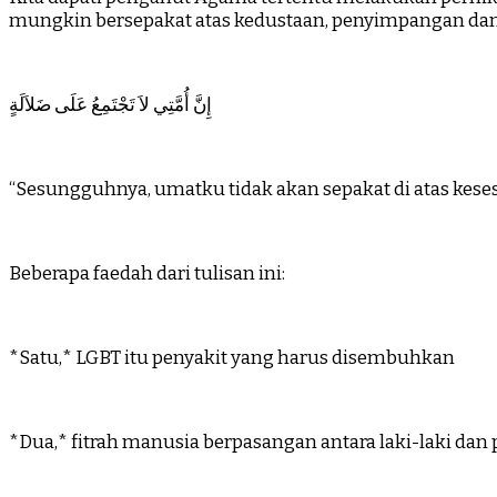
mungkin bersepakat atas kedustaan, penyimpangan dan
إِنَّ أُمَّتِي لاَ تَجْتَمِعُ عَلَى ضَلاَلَةٍ
“Sesungguhnya, umatku tidak akan sepakat di atas keses
Beberapa faedah dari tulisan ini:
*Satu,* LGBT itu penyakit yang harus disembuhkan
*Dua,* fitrah manusia berpasangan antara laki-laki da