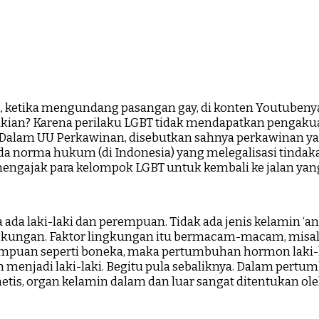
n, ketika mengundang pasangan gay, di konten Youtubenya
mikian? Karena perilaku LGBT tidak mendapatkan pengaku
 Dalam UU Perkawinan, disebutkan sahnya perkawinan yan
k ada norma hukum (di Indonesia) yang melegalisasi tinda
gajak para kelompok LGBT untuk kembali ke jalan yang
 ada laki-laki dan perempuan. Tidak ada jenis kelamin ‘a
ngkungan. Faktor lingkungan itu bermacam-macam, misaln
empuan seperti boneka, maka pertumbuhan hormon laki-la
ah menjadi laki-laki. Begitu pula sebaliknya. Dalam pe
tis, organ kelamin dalam dan luar sangat ditentukan ol