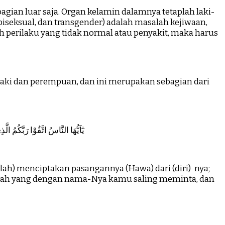
gian luar saja. Organ kelamin dalamnya tetaplah laki-
 biseksual, dan transgender) adalah masalah kejiwaan,
ah perilaku yang tidak normal atau penyakit, maka harus
laki dan perempuan, dan ini merupakan sebagian dari
يٰٓاَيُّهَا النَّاسُ اتَّقُوْا رَبَّكُمُ ال
ah) menciptakan pasangannya (Hawa) dari (diri)-nya;
llah yang dengan nama-Nya kamu saling meminta, dan