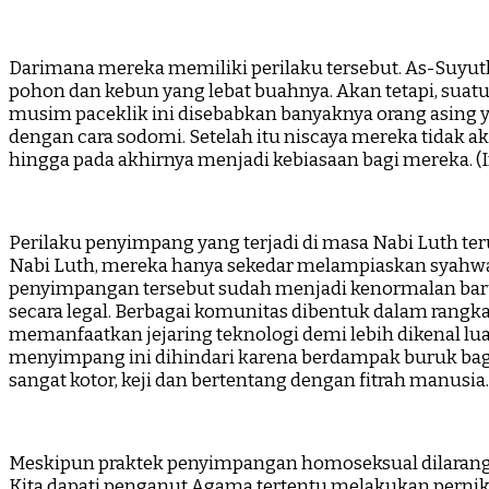
Darimana mereka memiliki perilaku tersebut. As-Suyu
pohon dan kebun yang lebat buahnya. Akan tetapi, sua
musim paceklik ini disebabkan banyaknya orang asing 
dengan cara sodomi. Setelah itu niscaya mereka tidak aka
hingga pada akhirnya menjadi kebiasaan bagi mereka. (Im
Perilaku penyimpang yang terjadi di masa Nabi Luth te
Nabi Luth, mereka hanya sekedar melampiaskan syahwat
penyimpangan tersebut sudah menjadi kenormalan bar
secara legal. Berbagai komunitas dibentuk dalam rangk
memanfaatkan jejaring teknologi demi lebih dikenal lua
menyimpang ini dihindari karena berdampak buruk bagi
sangat kotor, keji dan bertentang dengan fitrah manusia.
Meskipun praktek penyimpangan homoseksual dilarang 
Kita dapati penganut Agama tertentu melakukan perni