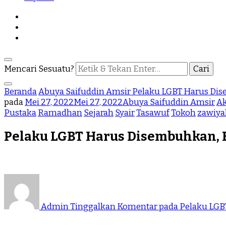
Mencari Sesuatu?
Beranda
Abuya Saifuddin Amsir
Pelaku LGBT Harus Di
pada
Mei 27, 2022
Mei 27, 2022
Abuya Saifuddin Amsir
Ak
Pustaka
Ramadhan
Sejarah
Syair
Tasawuf
Tokoh
zawiya
Pelaku LGBT Harus Disembuhkan, 
Admin
Tinggalkan Komentar
pada Pelaku LGB