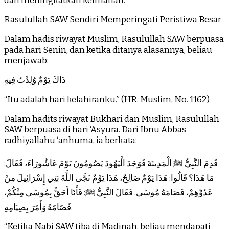
dan meningkatkan keimanan.
Rasulullah SAW Sendiri Memperingati Peristiwa Besar
Dalam hadis riwayat Muslim, Rasulullah SAW berpuasa
pada hari Senin, dan ketika ditanya alasannya, beliau
menjawab:
ذَاكَ يَوْمٌ وُلِدْتُ فِيهِ
“Itu adalah hari kelahiranku.” (HR. Muslim, No. 1162)
Dalam hadits riwayat Bukhari dan Muslim, Rasulullah
SAW berpuasa di hari ‘Asyura. Dari Ibnu Abbas
radhiyallahu ‘anhuma, ia berkata:
قَدِمَ النَّبِيُّ ﷺ الْمَدِينَةَ فَوَجَدَ الْيَهُودَ يَصُومُونَ يَوْمَ عَاشُورَاءَ، فَقَالَ:
مَا هَذَا؟ قَالُوا: هَذَا يَوْمٌ صَالِحٌ، هَذَا يَوْمٌ نَجَّى اللَّهُ بَنِي إِسْرَائِيلَ مِنْ
عَدُوِّهِمْ، فَصَامَهُ مُوسَى. فَقَالَ النَّبِيُّ ﷺ: فَأَنَا أَحَقُّ بِمُوسَى مِنْكُمْ،
فَصَامَهُ وَأَمَرَ بِصِيَامِهِ.
“Ketika Nabi SAW tiba di Madinah, beliau mendapati