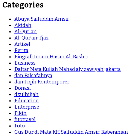
Categories
Abuya Saifuddin Amsir
Akidah
Al Qur'an
Al-Qur’an: I’jaz
Artikel
Berita
Biografi Imam Hasan Al-Bashri
Business
Daftar Mata Kuliah Mahad aly zawiyah jakarta
dan Falsafahnya
dan Fiqih Kontemporer
Donasi
dzulhijjah
Education
Enterprise
Fikih
fitotravel
Foto
Gus Dur di Mata KH Saifuddin Amsir: Keberanian