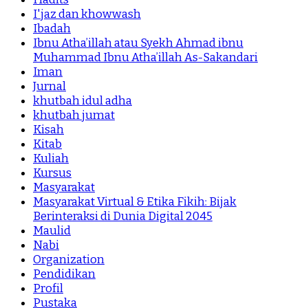
I'jaz dan khowwash
Ibadah
Ibnu Atha’illah atau Syekh Ahmad ibnu
Muhammad Ibnu Atha’illah As-Sakandari
Iman
Jurnal
khutbah idul adha
khutbah jumat
Kisah
Kitab
Kuliah
Kursus
Masyarakat
Masyarakat Virtual & Etika Fikih: Bijak
Berinteraksi di Dunia Digital 2045
Maulid
Nabi
Organization
Pendidikan
Profil
Pustaka