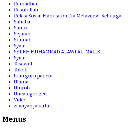
Ramadhan
Rasulullah
Relasi Sosial Manusia di Era Metaverse: Keluarga
Sahabat
Santri
Sejarah
Sunnah
Syair
SYEKH MUHAMMAD ALAWI AL-MALIKI
Syiar
Tasawuf
Tokoh
tuan guru pancor
Ulama
Umroh
Uncategorized
Video
zawiyah jakarta
Menus