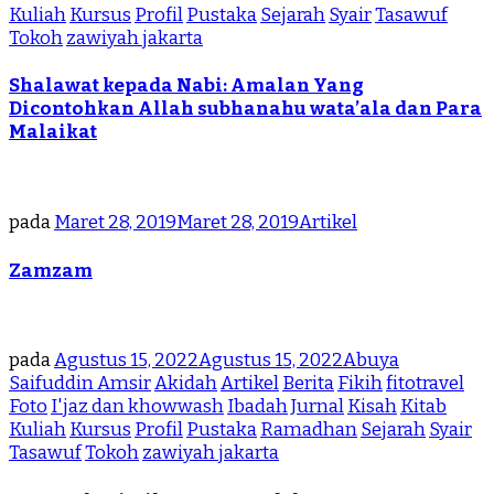
Kuliah
Kursus
Profil
Pustaka
Sejarah
Syair
Tasawuf
Tokoh
zawiyah jakarta
Shalawat kepada Nabi: Amalan Yang
Dicontohkan Allah subhanahu wata’ala dan Para
Malaikat
pada
Maret 28, 2019
Maret 28, 2019
Artikel
Zamzam
pada
Agustus 15, 2022
Agustus 15, 2022
Abuya
Saifuddin Amsir
Akidah
Artikel
Berita
Fikih
fitotravel
Foto
I'jaz dan khowwash
Ibadah
Jurnal
Kisah
Kitab
Kuliah
Kursus
Profil
Pustaka
Ramadhan
Sejarah
Syair
Tasawuf
Tokoh
zawiyah jakarta