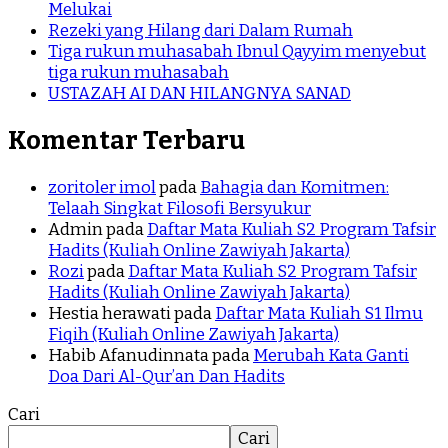
Melukai
Rezeki yang Hilang dari Dalam Rumah
Tiga rukun muhasabah Ibnul Qayyim menyebut
tiga rukun muhasabah
USTAZAH AI DAN HILANGNYA SANAD
Komentar Terbaru
zoritoler imol
pada
Bahagia dan Komitmen:
Telaah Singkat Filosofi Bersyukur
Admin
pada
Daftar Mata Kuliah S2 Program Tafsir
Hadits (Kuliah Online Zawiyah Jakarta)
Rozi
pada
Daftar Mata Kuliah S2 Program Tafsir
Hadits (Kuliah Online Zawiyah Jakarta)
Hestia herawati
pada
Daftar Mata Kuliah S1 Ilmu
Fiqih (Kuliah Online Zawiyah Jakarta)
Habib Afanudinnata
pada
Merubah Kata Ganti
Doa Dari Al-Qur’an Dan Hadits
Cari
Cari