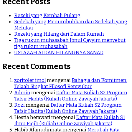
Recent Posts
Rezeki yang Kembali Pulang
Sedekah yang Menumbuhkan dan Sedekah yang
Melukai
Rezeki yang Hilang dari Dalam Rumah
Tiga rukun muhasabah Ibnul Qayyim menyebut
tiga rukun muhasabah
USTAZAH AI DAN HILANGNYA SANAD
Recent Comments
zoritoler imol
mengenai
Bahagia dan Komitmen:
Telaah Singkat Filosofi Bersyukur
Admin
mengenai
Daftar Mata Kuliah S2 Program
Tafsir Hadits (Kuliah Online Zawiyah Jakarta)
Rozi
mengenai
Daftar Mata Kuliah S2 Program
Tafsir Hadits (Kuliah Online Zawiyah Jakarta)
Hestia herawati
mengenai
Daftar Mata Kuliah S1
Ilmu Fiqih (Kuliah Online Zawiyah Jakarta)
Habib Afanudinnata
mengenai
Merubah Kata