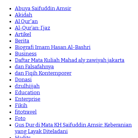
Abuya Saifuddin Amsir
Akidah
Al Qur'an
Al-Qur’an: I’jaz
Artikel
Berita
Biografi Imam Hasan Al-Bashri
Business
Daftar Mata Kuliah Mahad aly zawiyah jakarta
dan Falsafahnya
dan Fiqih Kontemporer
Donasi
dzulhijjah
Education
Enterprise
Fikih
fitotravel
Foto
Gus Dur di Mata KH Saifuddin Amsir: Keberanian
yang Layak Diteladani
Hadits