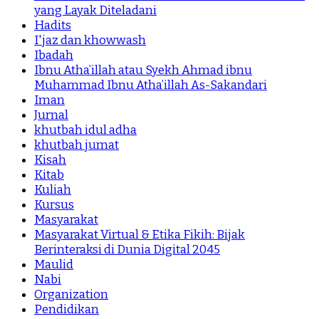
yang Layak Diteladani
Hadits
I'jaz dan khowwash
Ibadah
Ibnu Atha’illah atau Syekh Ahmad ibnu
Muhammad Ibnu Atha’illah As-Sakandari
Iman
Jurnal
khutbah idul adha
khutbah jumat
Kisah
Kitab
Kuliah
Kursus
Masyarakat
Masyarakat Virtual & Etika Fikih: Bijak
Berinteraksi di Dunia Digital 2045
Maulid
Nabi
Organization
Pendidikan