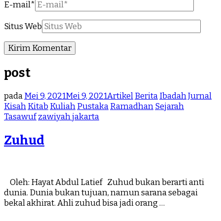
E-mail
*
Situs Web
post
pada
Mei 9, 2021
Mei 9, 2021
Artikel
Berita
Ibadah
Jurnal
Kisah
Kitab
Kuliah
Pustaka
Ramadhan
Sejarah
Tasawuf
zawiyah jakarta
Zuhud
Oleh: Hayat Abdul Latief Zuhud bukan berarti anti
dunia. Dunia bukan tujuan, namun sarana sebagai
bekal akhirat. Ahli zuhud bisa jadi orang …