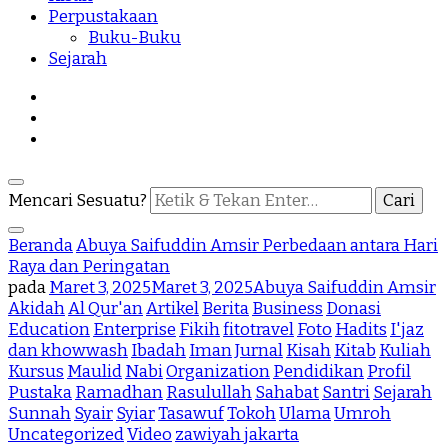
Perpustakaan
Buku-Buku
Sejarah
Mencari Sesuatu?
Beranda
Abuya Saifuddin Amsir
Perbedaan antara Hari
Raya dan Peringatan
pada
Maret 3, 2025
Maret 3, 2025
Abuya Saifuddin Amsir
Akidah
Al Qur'an
Artikel
Berita
Business
Donasi
Education
Enterprise
Fikih
fitotravel
Foto
Hadits
I'jaz
dan khowwash
Ibadah
Iman
Jurnal
Kisah
Kitab
Kuliah
Kursus
Maulid
Nabi
Organization
Pendidikan
Profil
Pustaka
Ramadhan
Rasulullah
Sahabat
Santri
Sejarah
Sunnah
Syair
Syiar
Tasawuf
Tokoh
Ulama
Umroh
Uncategorized
Video
zawiyah jakarta