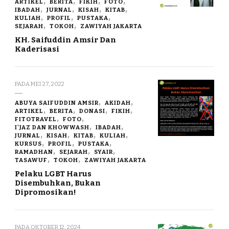
ARTIKEL
BERITA
FIKIH
FOTO
IBADAH
JURNAL
KISAH
KITAB
KULIAH
PROFIL
PUSTAKA
SEJARAH
TOKOH
ZAWIYAH JAKARTA
KH. Saifuddin Amsir Dan
Kaderisasi
PADA
MEI 27, 2022
ABUYA SAIFUDDIN AMSIR
AKIDAH
ARTIKEL
BERITA
DONASI
FIKIH
FITOTRAVEL
FOTO
I'JAZ DAN KHOWWASH
IBADAH
JURNAL
KISAH
KITAB
KULIAH
KURSUS
PROFIL
PUSTAKA
RAMADHAN
SEJARAH
SYAIR
TASAWUF
TOKOH
ZAWIYAH JAKARTA
Pelaku LGBT Harus
Disembuhkan, Bukan
Dipromosikan!
PADA
OKTOBER 12, 2024