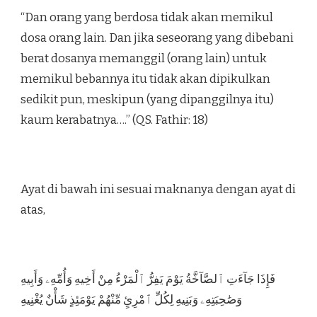
“Dan orang yang berdosa tidak akan memikul
dosa orang lain. Dan jika seseorang yang dibebani
berat dosanya memanggil (orang lain) untuk
memikul bebannya itu tidak akan dipikulkan
sedikit pun, meskipun (yang dipanggilnya itu)
kaum kerabatnya….” (QS. Fathir: 18)
Ayat di bawah ini sesuai maknanya dengan ayat di
atas,
فَإِذَا جَآءَتِ ٱلصَّآخَّةُ يَوْمَ يَفِرُّ ٱلْمَرْءُ مِنْ أَخِيهِ وَأُمِّهِۦ وَأَبِيهِ
وَصَٰحِبَتِهِۦ وَبَنِيهِ لِكُلِّ ٱمْرِئٍ مِّنْهُمْ يَوْمَئِذٍ شَأْنٌ يُغْنِيهِ