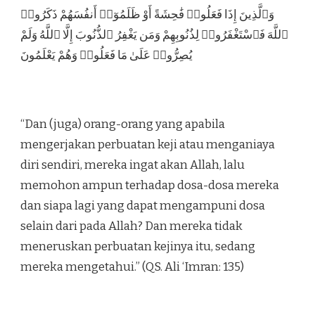
وَٱلَّذِينَ إِذَا فَعَلُوا۟ فَٰحِشَةً أَوْ ظَلَمُوٓا۟ أَنفُسَهُمْ ذَكَرُوا۟
ٱللَّهَ فَٱسْتَغْفَرُوا۟ لِذُنُوبِهِمْ وَمَن يَغْفِرُ ٱلذُّنُوبَ إِلَّا ٱللَّهُ وَلَمْ
يُصِرُّوا۟ عَلَىٰ مَا فَعَلُوا۟ وَهُمْ يَعْلَمُونَ
“Dan (juga) orang-orang yang apabila
mengerjakan perbuatan keji atau menganiaya
diri sendiri, mereka ingat akan Allah, lalu
memohon ampun terhadap dosa-dosa mereka
dan siapa lagi yang dapat mengampuni dosa
selain dari pada Allah? Dan mereka tidak
meneruskan perbuatan kejinya itu, sedang
mereka mengetahui.” (QS. Ali ‘Imran: 135)