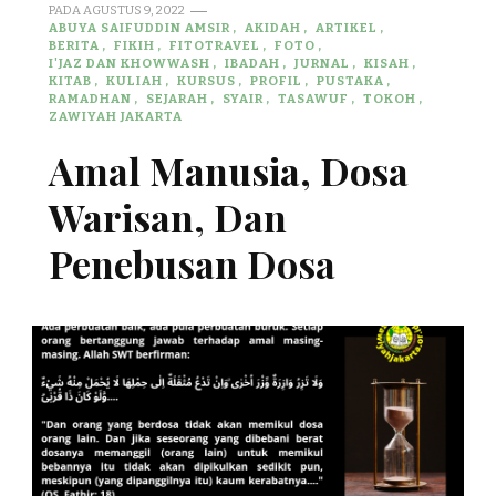
PADA
AGUSTUS 9, 2022
ABUYA SAIFUDDIN AMSIR
AKIDAH
ARTIKEL
BERITA
FIKIH
FITOTRAVEL
FOTO
I'JAZ DAN KHOWWASH
IBADAH
JURNAL
KISAH
KITAB
KULIAH
KURSUS
PROFIL
PUSTAKA
RAMADHAN
SEJARAH
SYAIR
TASAWUF
TOKOH
ZAWIYAH JAKARTA
Amal Manusia, Dosa
Warisan, Dan
Penebusan Dosa