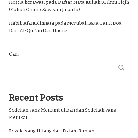
Hestia herawati
pada
Daftar Mata Kuliah S1 Ilmu Fiqih
(Kuliah Online Zawiyah Jakarta)
Habib Afanudinnata
pada
Merubah Kata Ganti Doa
Dari Al-Qur’an Dan Hadits
Cari
C
Recent Posts
Sedekah yang Menumbuhkan dan Sedekah yang
Melukai
Rezeki yang Hilang dari Dalam Rumah