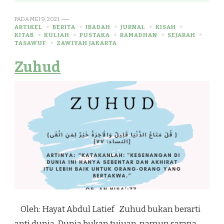
PADA
MEI 9, 2021
ARTIKEL
BERITA
IBADAH
JURNAL
KISAH
KITAB
KULIAH
PUSTAKA
RAMADHAN
SEJARAH
TASAWUF
ZAWIYAH JAKARTA
Zuhud
Oleh: Hayat Abdul Latief Zuhud bukan berarti
anti dunia. Dunia bukan tujuan, namun sarana