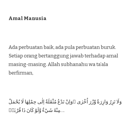
Amal Manusia
Ada perbuatan baik, ada pula perbuatan buruk.
Setiap orang bertanggung jawab terhadap amal
masing-masing. Allah subhanahu wa ta’ala
berfirman,
وَلَا تَزِرُ وَازِرَةٌ وِّزْرَ اُخْرٰى ۗوَاِنْ تَدْعُ مُثْقَلَةٌ اِلٰى حِمْلِهَا لَا يُحْمَلْ
مِنْهُ شَيْءٌ وَّلَوْ كَانَ ذَا قُرْبٰىۗ….