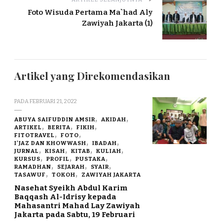
Foto Wisuda Pertama Ma`had Aly
Zawiyah Jakarta (1)
Artikel yang Direkomendasikan
PADA
FEBRUARI 21, 2022
ABUYA SAIFUDDIN AMSIR
AKIDAH
ARTIKEL
BERITA
FIKIH
FITOTRAVEL
FOTO
I'JAZ DAN KHOWWASH
IBADAH
JURNAL
KISAH
KITAB
KULIAH
KURSUS
PROFIL
PUSTAKA
RAMADHAN
SEJARAH
SYAIR
TASAWUF
TOKOH
ZAWIYAH JAKARTA
Nasehat Syeikh Abdul Karim
Baqqash Al-Idrisy kepada
Mahasantri Mahad Lay Zawiyah
Jakarta pada Sabtu, 19 Februari