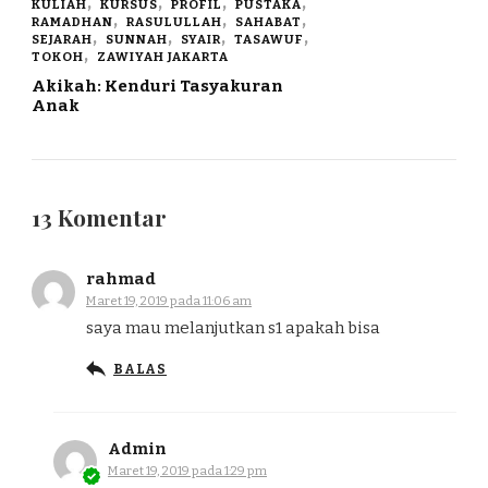
KULIAH
KURSUS
PROFIL
PUSTAKA
RAMADHAN
RASULULLAH
SAHABAT
SEJARAH
SUNNAH
SYAIR
TASAWUF
TOKOH
ZAWIYAH JAKARTA
Akikah: Kenduri Tasyakuran
Anak
13 Komentar
rahmad
Maret 19, 2019 pada 11:06 am
saya mau melanjutkan s1 apakah bisa
BALAS
Admin
Maret 19, 2019 pada 1:29 pm