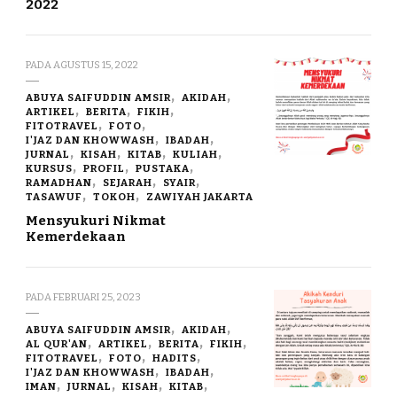
2022
PADA
AGUSTUS 15, 2022
ABUYA SAIFUDDIN AMSIR
AKIDAH
ARTIKEL
BERITA
FIKIH
FITOTRAVEL
FOTO
I'JAZ DAN KHOWWASH
IBADAH
JURNAL
KISAH
KITAB
KULIAH
KURSUS
PROFIL
PUSTAKA
RAMADHAN
SEJARAH
SYAIR
TASAWUF
TOKOH
ZAWIYAH JAKARTA
Mensyukuri Nikmat
Kemerdekaan
PADA
FEBRUARI 25, 2023
ABUYA SAIFUDDIN AMSIR
AKIDAH
AL QUR'AN
ARTIKEL
BERITA
FIKIH
FITOTRAVEL
FOTO
HADITS
I'JAZ DAN KHOWWASH
IBADAH
IMAN
JURNAL
KISAH
KITAB