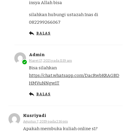
insya Allah bisa
silahkan hubungi ustazah Inas di
082299266067
BALAS
Admin
Maret 17, 2021 pada 11:19 am
Bisa silahkan
https://chat.whatsapp.com/DacRwbKRAGBD
HMVuNNgw1T
BALAS
Kusriyadi
Agustus 7, 2019 pada 2:16 pm
Apakah membuka kuliah online s1?