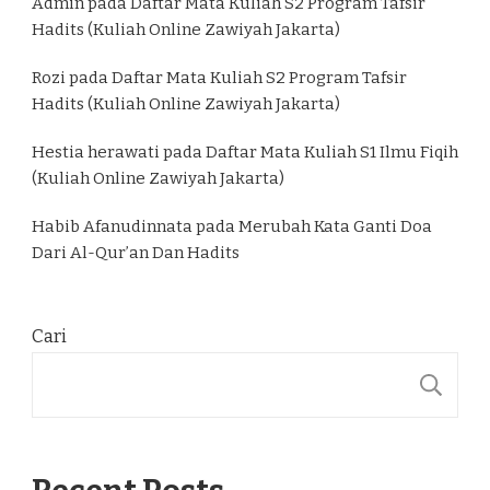
Admin
pada
Daftar Mata Kuliah S2 Program Tafsir
Hadits (Kuliah Online Zawiyah Jakarta)
Rozi
pada
Daftar Mata Kuliah S2 Program Tafsir
Hadits (Kuliah Online Zawiyah Jakarta)
Hestia herawati
pada
Daftar Mata Kuliah S1 Ilmu Fiqih
(Kuliah Online Zawiyah Jakarta)
Habib Afanudinnata
pada
Merubah Kata Ganti Doa
Dari Al-Qur’an Dan Hadits
Cari
C