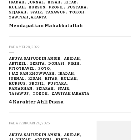
IBADAH
JURNAL
KISAH
KITAB
KULIAH
KURSUS
PROFIL
PUSTAKA
SEJARAH
SYAIR
TASAWUF
TOKOH
ZAWIYAH JAKARTA
Mendapatkan Mahabbatullah
PADA
MEI 28, 2022
ABUYA SAIFUDDIN AMSIR
AKIDAH
ARTIKEL
BERITA
DONASI
FIKIH
FITOTRAVEL
FOTO
I'JAZ DAN KHOWWASH
IBADAH
JURNAL
KISAH
KITAB
KULIAH
KURSUS
PROFIL
PUSTAKA
RAMADHAN
SEJARAH
SYAIR
TASAWUF
TOKOH
ZAWIYAH JAKARTA
4 Karakter Ahli Puasa
PADA
FEBRUARI 26, 2025
ABUYA SAIFUDDIN AMSIR
AKIDAH
AL QUR'AN
ARTIKEL
BERITA