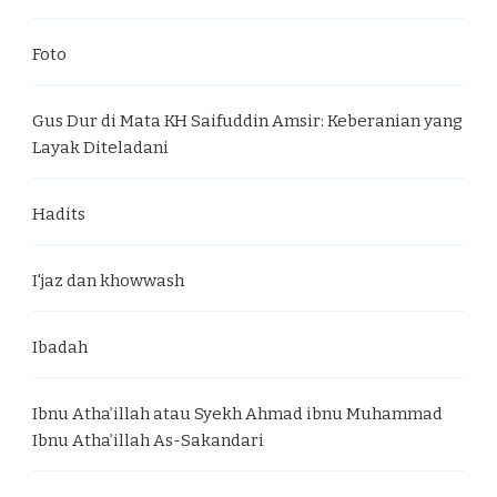
Foto
Gus Dur di Mata KH Saifuddin Amsir: Keberanian yang
Layak Diteladani
Hadits
I'jaz dan khowwash
Ibadah
Ibnu Atha’illah atau Syekh Ahmad ibnu Muhammad
Ibnu Atha’illah As-Sakandari