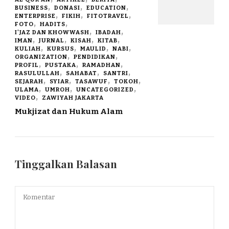
BUSINESS
DONASI
EDUCATION
ENTERPRISE
FIKIH
FITOTRAVEL
FOTO
HADITS
I'JAZ DAN KHOWWASH
IBADAH
IMAN
JURNAL
KISAH
KITAB
KULIAH
KURSUS
MAULID
NABI
ORGANIZATION
PENDIDIKAN
PROFIL
PUSTAKA
RAMADHAN
RASULULLAH
SAHABAT
SANTRI
SEJARAH
SYIAR
TASAWUF
TOKOH
ULAMA
UMROH
UNCATEGORIZED
VIDEO
ZAWIYAH JAKARTA
Mukjizat dan Hukum Alam
Tinggalkan Balasan