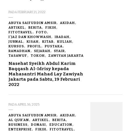
PADA
FEBRUARI 21, 2022
ABUYA SAIFUDDIN AMSIR
AKIDAH
ARTIKEL
BERITA
FIKIH
FITOTRAVEL
FOTO
I'JAZ DAN KHOWWASH
IBADAH
JURNAL
KISAH
KITAB
KULIAH
KURSUS
PROFIL
PUSTAKA
RAMADHAN
SEJARAH
SYAIR
TASAWUF
TOKOH
ZAWIYAH JAKARTA
Nasehat Syeikh Abdul Karim
Baqqash Al-Idrisy kepada
Mahasantri Mahad Lay Zawiyah
Jakarta pada Sabtu, 19 Februari
2022
PADA
APRIL 16, 2025
ABUYA SAIFUDDIN AMSIR
AKIDAH
AL QUR'AN
ARTIKEL
BERITA
BUSINESS
DONASI
EDUCATION
ENTERPRISE
FIKIH
FITOTRAVEL