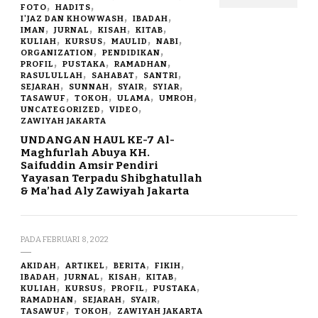
FOTO
HADITS
I'JAZ DAN KHOWWASH
IBADAH
IMAN
JURNAL
KISAH
KITAB
KULIAH
KURSUS
MAULID
NABI
ORGANIZATION
PENDIDIKAN
PROFIL
PUSTAKA
RAMADHAN
RASULULLAH
SAHABAT
SANTRI
SEJARAH
SUNNAH
SYAIR
SYIAR
TASAWUF
TOKOH
ULAMA
UMROH
UNCATEGORIZED
VIDEO
ZAWIYAH JAKARTA
UNDANGAN HAUL KE-7 Al-
Maghfurlah Abuya KH.
Saifuddin Amsir Pendiri
Yayasan Terpadu Shibghatullah
& Ma’had Aly Zawiyah Jakarta
PADA
FEBRUARI 8, 2022
AKIDAH
ARTIKEL
BERITA
FIKIH
IBADAH
JURNAL
KISAH
KITAB
KULIAH
KURSUS
PROFIL
PUSTAKA
RAMADHAN
SEJARAH
SYAIR
TASAWUF
TOKOH
ZAWIYAH JAKARTA