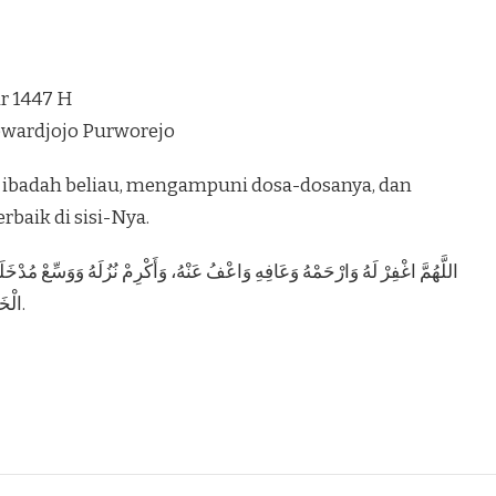
ar 1447 H
rowardjojo Purworejo
baik di sisi-Nya.
اللَّهُمَّ اغْفِرْ لَهُ وَارْحَمْهُ وَعَافِهِ وَاعْفُ عَنْهُ، وَأَكْرِمْ نُزُلَهُ وَوَسِّعْ مُدْخَلَهُ
الْخَطَايَا كَمَا نَقَّيْتَ الثَّوْبَ الْأَبْيَضَ مِنَ الدَّنَسِ.