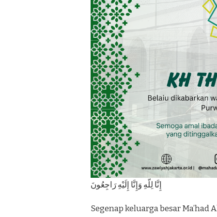
إِنَّا لِلّهِ وَإِنَّا إِلَيْهِ رَاجِعُونَ
Segenap keluarga besar Ma’had A