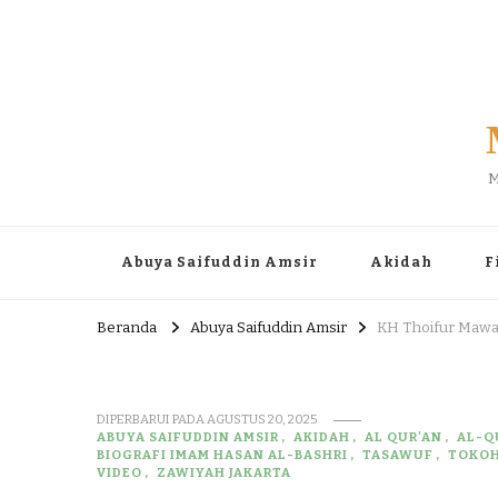
M
Abuya Saifuddin Amsir
Akidah
F
Beranda
Abuya Saifuddin Amsir
KH Thoifur Mawa
DIPERBARUI PADA
AGUSTUS 20, 2025
ABUYA SAIFUDDIN AMSIR
AKIDAH
AL QUR'AN
AL-QU
BIOGRAFI IMAM HASAN AL-BASHRI
TASAWUF
TOKO
VIDEO
ZAWIYAH JAKARTA