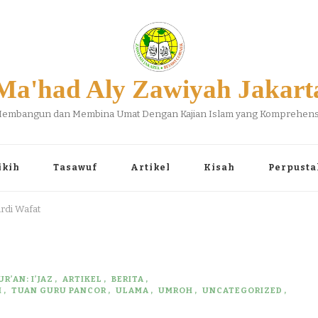
Ma'had Aly Zawiyah Jakart
embangun dan Membina Umat Dengan Kajian Islam yang Komprehens
ikih
Tasawuf
Artikel
Kisah
Perpusta
rdi Wafat
R’AN: I’JAZ
ARTIKEL
BERITA
H
TUAN GURU PANCOR
ULAMA
UMROH
UNCATEGORIZED