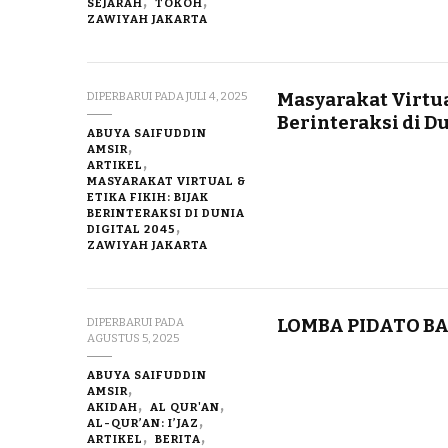
SEJARAH
TOKOH
ZAWIYAH JAKARTA
Masyarakat Virtual
DIPERBARUI PADA
JULI 4, 2025
Berinteraksi di Du
ABUYA SAIFUDDIN
AMSIR
ARTIKEL
MASYARAKAT VIRTUAL &
ETIKA FIKIH: BIJAK
BERINTERAKSI DI DUNIA
DIGITAL 2045
ZAWIYAH JAKARTA
LOMBA PIDATO B
DIPERBARUI PADA
AGUSTUS 5, 2025
ABUYA SAIFUDDIN
AMSIR
AKIDAH
AL QUR'AN
AL-QUR’AN: I’JAZ
ARTIKEL
BERITA