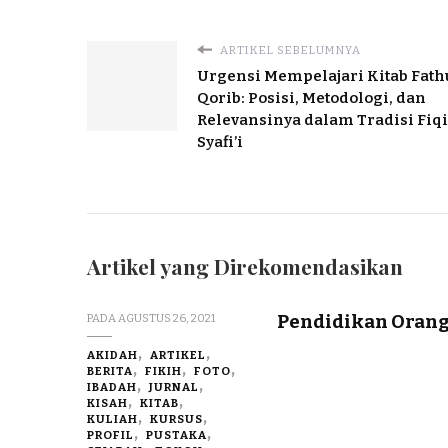
ARTIKEL SEBELUMNYA
Urgensi Mempelajari Kitab Fath
Qorib: Posisi, Metodologi, dan
Relevansinya dalam Tradisi Fiq
Syafi’i
Artikel yang Direkomendasikan
Pendidikan Orang
PADA
AGUSTUS 26, 2021
AKIDAH
ARTIKEL
BERITA
FIKIH
FOTO
IBADAH
JURNAL
KISAH
KITAB
KULIAH
KURSUS
PROFIL
PUSTAKA