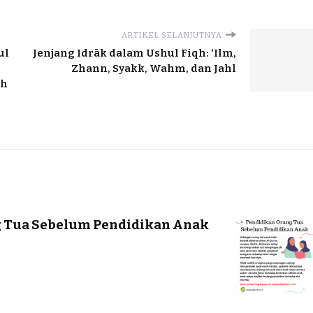
ARTIKEL SELANJUTNYA
ul
Jenjang Idrāk dalam Ushul Fiqh: ‘Ilm,
Zhann, Syakk, Wahm, dan Jahl
ih
 Tua Sebelum Pendidikan Anak