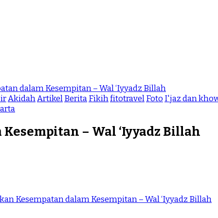
an dalam Kesempitan – Wal ‘Iyyadz Billah
ir
Akidah
Artikel
Berita
Fikih
fitotravel
Foto
I'jaz dan kh
arta
esempitan – Wal ‘Iyyadz Billah
an Kesempatan dalam Kesempitan – Wal ‘Iyyadz Billah