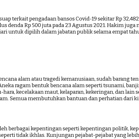
suap terkait pengadaan bansos Covid-19 sekitar Rp 32,482
 plus denda Rp 500 juta pada 23 Agustus 2021. Hakim ju
uliari untuk dipilih dalam jabatan publik selama empat ta
encana alam atau tragedi kemanusiaan, sudah barang tent
eka ragam bentuk bencana alam seperti tsunami, banjir, 
u-hara, kecelakaan maut, kelaparan, kekeringan, dan lain
lam. Semua membutuhkan bantuan dan perhatian dari kit
h berbagai kepentingan seperti kepentingan politik, ke
perti tidak ikhlas. Kunjungan pejabat-pejabat yang leb