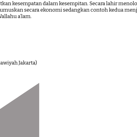
atkan kesempatan dalam kesempitan. Secara lahir meno
rumuskan secara ekonomi sedangkan contoh kedua men
allahu a’lam.
awiyah Jakarta)