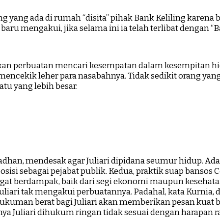
ng yang ada di rumah “disita” pihak Bank Keliling karen
baru mengakui, jika selama ini ia telah terlibat dengan “B
pakan perbuatan mencari kesempatan dalam kesempitan 
mencekik leher para nasabahnya. Tidak sedikit orang ya
u yang lebih besar.
madhan, mendesak agar Juliari dipidana seumur hidup. A
isi sebagai pejabat publik. Kedua, praktik suap bansos C
gat berdampak, baik dari segi ekonomi maupun kesehatan
Juliari tak mengakui perbuatannya. Padahal, kata Kurnia, d
ukuman berat bagi Juliari akan memberikan pesan kuat ba
ya Juliari dihukum ringan tidak sesuai dengan harapan r