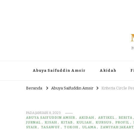
M
Abuya Saifuddin Amsir
Akidah
F
Beranda
Abuya Saifuddin Amsir
Kriteria Circle 
PADA
JANUARI 8, 2023
ABUYA SAIFUDDIN AMSIR
AKIDAH
ARTIKEL
BERITA
JURNAL
KISAH
KITAB
KULIAH
KURSUS
PROFIL
SYAIR
TASAWUF
TOKOH
ULAMA
ZAWIYAH JAKART