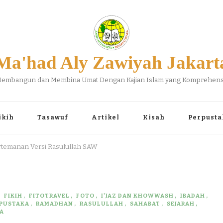
Ma'had Aly Zawiyah Jakart
embangun dan Membina Umat Dengan Kajian Islam yang Komprehens
ikih
Tasawuf
Artikel
Kisah
Perpusta
Pertemanan Versi Rasulullah SAW
FIKIH
FITOTRAVEL
FOTO
I'JAZ DAN KHOWWASH
IBADAH
PUSTAKA
RAMADHAN
RASULULLAH
SAHABAT
SEJARAH
A