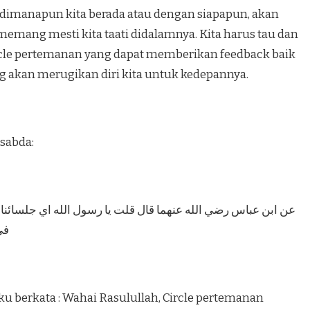
l dimanapun kita berada atau dengan siapapun, akan
memang mesti kita taati didalamnya. Kita harus tau dan
rcle pertemanan yang dapat memberikan feedback baik
ang akan merugikan diri kita untuk kedepannya.
sabda:
عن ابن عباس رضي الله عنهما قال قلت يا رسول الله اي جلسائنا خير
في
 Aku berkata : Wahai Rasulullah, Circle pertemanan