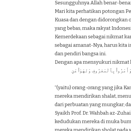
Sesungguhnya Allah benar-benar M
Mari kita perhatikan potongan P
Kuasa dan dengan didorongkan o
yang bebas, maka rakyat Indone
Kemerdekaan sebagai nikmat kar
sebagai amanat-Nya, harus kita i
dan pendiri bangsa ini.
Dengan apa mensyukuri nikmat k
َأَمَرُوا۟ بِٱلْمَعْرُوفِ وَنَهَوْا۟ عَنِ
“(yaitu) orang-orang yang jika 
mereka mendirikan shalat, menu
dari perbuatan yang mungkar; da
Syaikh Prof. Dr. Wahbah az-Zuhai
kedudukan mereka di muka bumi
mereka mendirikan sholat pada 