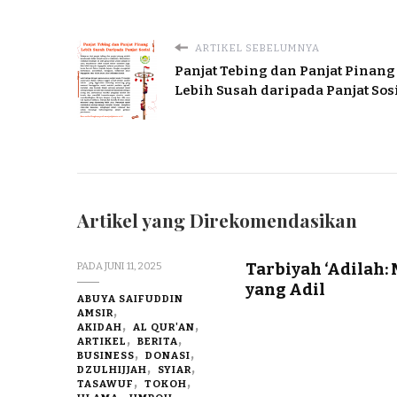
ARTIKEL SEBELUMNYA
Panjat Tebing dan Panjat Pinang
Lebih Susah daripada Panjat Sos
Artikel yang Direkomendasikan
Tarbiyah ‘Adilah:
PADA
JUNI 11, 2025
yang Adil
ABUYA SAIFUDDIN
AMSIR
AKIDAH
AL QUR'AN
ARTIKEL
BERITA
BUSINESS
DONASI
DZULHIJJAH
SYIAR
TASAWUF
TOKOH