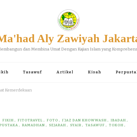
Ma'had Aly Zawiyah Jakart
embangun dan Membina Umat Dengan Kajian Islam yang Komprehens
ikih
Tasawuf
Artikel
Kisah
Perpusta
mat Kemerdekaan
FIKIH
FITOTRAVEL
FOTO
I'JAZ DAN KHOWWASH
IBADAH
PUSTAKA
RAMADHAN
SEJARAH
SYAIR
TASAWUF
TOKOH