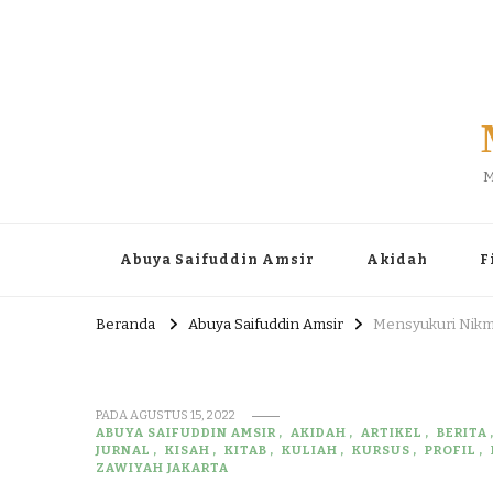
M
Abuya Saifuddin Amsir
Akidah
F
Beranda
Abuya Saifuddin Amsir
Mensyukuri Nik
PADA
AGUSTUS 15, 2022
ABUYA SAIFUDDIN AMSIR
AKIDAH
ARTIKEL
BERITA
JURNAL
KISAH
KITAB
KULIAH
KURSUS
PROFIL
ZAWIYAH JAKARTA