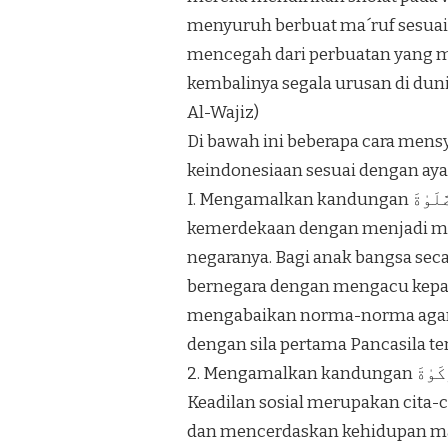
menyuruh berbuat ma´ruf sesuai 
mencegah dari perbuatan yang 
kembalinya segala urusan di dunia,
Al-Wajiz)
Di bawah ini beberapa cara men
keindonesiaan sesuai dengan ayat 
I. Mengamalkan kandungan أَقَامُوا۟ ٱلصَّلَوٰةَ sebagai ungkapan syukur atas
kemerdekaan dengan menjadi mu
negaranya. Bagi anak bangsa s
bernegara dengan mengacu kepad
mengabaikan norma-norma agama
dengan sila pertama Pancasila te
2. Mengamalkan kandungan وَءَاتَوُا۟ ٱلزَّكَوٰةَ dengan pemerataan keadilan sosial.
Keadilan sosial merupakan cita-
dan mencerdaskan kehidupan mas