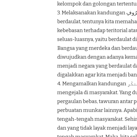
kelompok dan golongan tertentu
3. Melaksanakan kandungan وَأَمَرُوا۟ بِٱلْمَعْرُوفِ . Sebagai bangsa yang merdeka dan
berdaulat, tentunya kita memah
kebebasan terhadap teritorial ata
seluas-luasnya, yaitu berdaulat 
Bangsa yang merdeka dan berdaul
diwujudkan dengan adanya kema
menjadi negara yang berdaulat da
digalakkan agar kita menjadi ba
4. Mengamalkan kandungan وَنَهَوْا۟ عَنِ ٱلْمُنكَرِ . Fenomena kemunkaran demikian
mengejala di masyarakat. Yang d
pergaulan bebas, tawuran antar 
perbuatan munkar lainnya. Apabil
tengah-tengah masyarakat. Sehing
dan yang tidak layak menjadi laya
tengah masyarakat. Maka, kita s