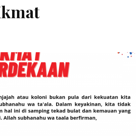
ikmat