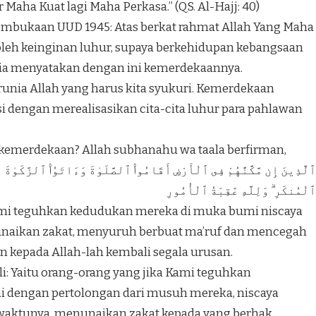
aha Kuat lagi Maha Perkasa.” (QS. Al-Hajj: 40)
embukaan UUD 1945: Atas berkat rahmat Allah Yang Maha
leh keinginan luhur, supaya berkehidupan kebangsaan
sia menyatakan dengan ini kemerdekaannya.
unia Allah yang harus kita syukuri. Kemerdekaan
si dengan merealisasikan cita-cita luhur para pahlawan
emerdekaan? Allah subhanahu wa taala berfirman,
ٱلَّذِينَ إِن مَّكَّنَّٰهُمْ فِى ٱلْأَرْضِ أَقَامُوا۟ ٱلصَّلَوٰةَ وَءَاتَوُا۟ ٱلزَّكَوٰةَ و
ٱلْمُنكَرِ ۗ وَلِلَّهِ عَٰقِبَةُ ٱلْأُمُورِ
Kami teguhkan kedudukan mereka di muka bumi niscaya
naikan zakat, menyuruh berbuat ma’ruf dan mencegah
n kepada Allah-lah kembali segala urusan.
li: Yaitu orang-orang yang jika Kami teguhkan
 dengan pertolongan dari musuh mereka, niscaya
waktunya, menunaikan zakat kepada yang berhak,