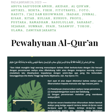
PADA
JANUARI 26, 2023
ABUYA SAIFUDDIN AMSIR
AKIDAH
AL QUR'AN
ARTIKEL
BERITA
FIKIH
FITOTRAVEL
FOTO
HADITS
I'JAZ DAN KHOWWASH
IBADAH
JURNAL
KISAH
KITAB
KULIAH
KURSUS
PROFIL
PUSTAKA
RAMADHAN
RASULULLAH
SAHABAT
SEJARAH
SUNNAH
SYAIR
TASAWUF
TOKOH
ULAMA
ZAWIYAH JAKARTA
Pewahyuan Al-Qur’an