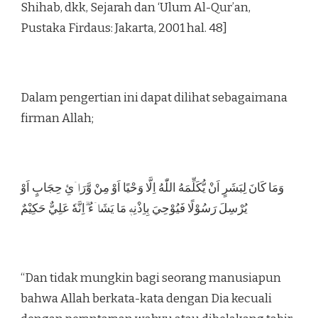
Shihab, dkk, Sejarah dan ‘Ulum Al-Qur’an,
Pustaka Firdaus: Jakarta, 2001 hal. 48]
Dalam pengertian ini dapat dilihat sebagaimana
firman Allah;
وَمَا كَانَ لِبَشَرٍ اَنْ يُّكَلِّمَهُ اللّٰهُ اِلَّا وَحْيًا اَوْ مِنْ وَّرَاۤئِ حِجَابٍ اَوْ
يُرْسِلَ رَسُوْلًا فَيُوْحِيَ بِاِذْنِهٖ مَا يَشَاۤءُ ۗاِنَّهٗ عَلِيٌّ حَكِيْمٌ
“Dan tidak mungkin bagi seorang manusiapun
bahwa Allah berkata-kata dengan Dia kecuali