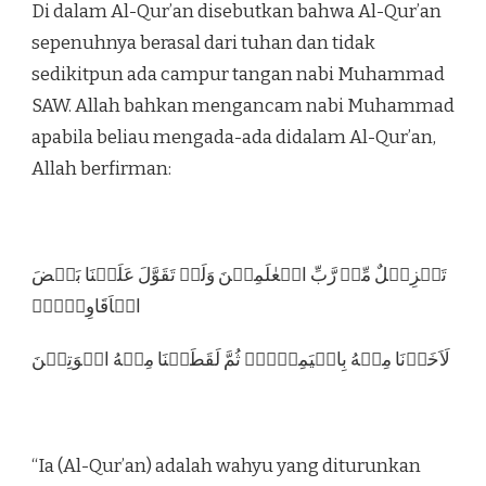
Di dalam Al-Qur’an disebutkan bahwa Al-Qur’an
sepenuhnya berasal dari tuhan dan tidak
sedikitpun ada campur tangan nabi Muhammad
SAW. Allah bahkan mengancam nabi Muhammad
apabila beliau mengada-ada didalam Al-Qur’an,
Allah berfirman:
تَنۡزِيۡلٌ مِّنۡ رَّبِّ الۡعٰلَمِيۡنَ وَلَوۡ تَقَوَّلَ عَلَيۡنَا بَعۡضَ
الۡاَقَاوِيۡلِۙ‏
لَاَخَذۡنَا مِنۡهُ بِالۡيَمِيۡنِۙ ثُمَّ لَقَطَعۡنَا مِنۡهُ الۡوَتِيۡنَ
“Ia (Al-Qur’an) adalah wahyu yang diturunkan