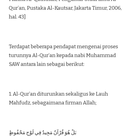
Qur’an, Pustaka Al-Kautsar, Jakarta Timur, 2006,
hal. 43]
Terdapat beberapa pendapat mengenai proses
turunnya Al-Qur’an kepada nabi Muhammad
SAW antara lain sebagai berikut:
1. Al-Qur’an diturunkan sekaligus ke Lauh
Mahfudz, sebagaimana firman Allah;
بَلْ هُوَ قُرْآنٌ مَجِيدٌ فِي لَوْحٍ مَحْفُوظٍ