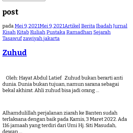
post
pada
Mei 9, 2021
Mei 9, 2021
Artikel
Berita
Ibadah
Jurnal
Kisah
Kitab
Kuliah
Pustaka
Ramadhan
Sejarah
Tasawuf
zawiyah jakarta
Zuhud
Oleh: Hayat Abdul Latief Zuhud bukan berarti anti
dunia. Dunia bukan tujuan, namun sarana sebagai
bekal akhirat. Ahli zuhud bisa jadi orang …
Alhamdulillah perjalanan ziarah ke Banten sudah
terlaksana dengan baik pada Kamis, 3 Maret 2022. Ada
116 jamaah yang terdiri dari Umi Hj. Siti Masudah,
dewan …