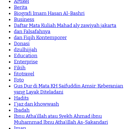
Artikel
Berita
Biografi Imam Hasan Al-Bashri
Business
Daftar Mata Kuliah Mahad aly zawiyah jakarta
dan Falsafahnya
dan Fiqih Kontemporer
Donasi
dzulhijjah
Education
Enterprise
Fikih
fitotravel
Foto
Gus Dur di Mata KH Saifuddin Amsir: Keberanian
yang Layak Diteladani
Hadits
I'jaz dan khowwash
Ibadah
Ibnu Atha’illah atau Syekh Ahmad ibnu
Muhammad Ibnu Atha’illah As-Sakandari
Iman