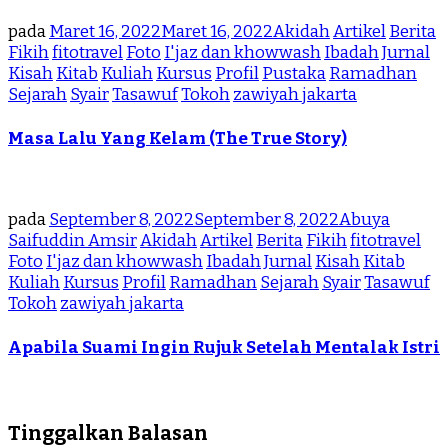
pada
Maret 16, 2022
Maret 16, 2022
Akidah
Artikel
Berita
Fikih
fitotravel
Foto
I'jaz dan khowwash
Ibadah
Jurnal
Kisah
Kitab
Kuliah
Kursus
Profil
Pustaka
Ramadhan
Sejarah
Syair
Tasawuf
Tokoh
zawiyah jakarta
Masa Lalu Yang Kelam (The True Story)
pada
September 8, 2022
September 8, 2022
Abuya
Saifuddin Amsir
Akidah
Artikel
Berita
Fikih
fitotravel
Foto
I'jaz dan khowwash
Ibadah
Jurnal
Kisah
Kitab
Kuliah
Kursus
Profil
Ramadhan
Sejarah
Syair
Tasawuf
Tokoh
zawiyah jakarta
Apabila Suami Ingin Rujuk Setelah Mentalak Istri
Tinggalkan Balasan