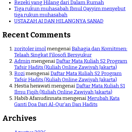
Rezeki yang Hilang dari Dalam Rumah
Tiga rukun muhasabah Ibnul Qayyim menyebut
tiga rukun muhasabah
USTAZAH AI DAN HILANGNYA SANAD
Recent Comments
zoritoler imol
mengenai
Bahagia dan Komitmen:
Telaah Singkat Filosofi Bersyukur
Admin
mengenai
Daftar Mata Kuliah S2 Program
Tafsir Hadits (Kuliah Online Zawiyah Jakarta)
Rozi
mengenai
Daftar Mata Kuliah S2 Program
Tafsir Hadits (Kuliah Online Zawiyah Jakarta)
Hestia herawati
mengenai
Daftar Mata Kuliah S1
Ilmu Fiqih (Kuliah Online Zawiyah Jakarta)
Habib Afanudinnata
mengenai
Merubah Kata
Ganti Doa Dari Al-Qur’an Dan Hadits
Archives