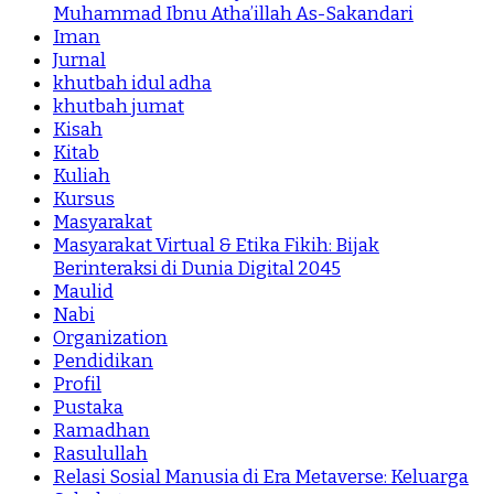
Muhammad Ibnu Atha’illah As-Sakandari
Iman
Jurnal
khutbah idul adha
khutbah jumat
Kisah
Kitab
Kuliah
Kursus
Masyarakat
Masyarakat Virtual & Etika Fikih: Bijak
Berinteraksi di Dunia Digital 2045
Maulid
Nabi
Organization
Pendidikan
Profil
Pustaka
Ramadhan
Rasulullah
Relasi Sosial Manusia di Era Metaverse: Keluarga