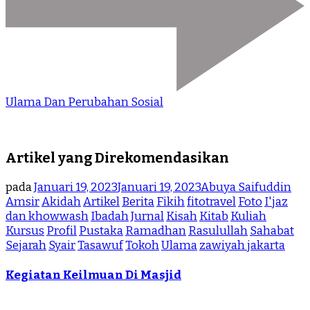
Ulama Dan Perubahan Sosial
Artikel yang Direkomendasikan
pada
Januari 19, 2023
Januari 19, 2023
Abuya Saifuddin
Amsir
Akidah
Artikel
Berita
Fikih
fitotravel
Foto
I'jaz
dan khowwash
Ibadah
Jurnal
Kisah
Kitab
Kuliah
Kursus
Profil
Pustaka
Ramadhan
Rasulullah
Sahabat
Sejarah
Syair
Tasawuf
Tokoh
Ulama
zawiyah jakarta
Kegiatan Keilmuan Di Masjid