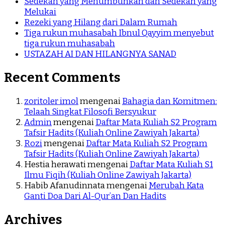
Sedekah yang Menumbuhkan dan Sedekah yang
Melukai
Rezeki yang Hilang dari Dalam Rumah
Tiga rukun muhasabah Ibnul Qayyim menyebut
tiga rukun muhasabah
USTAZAH AI DAN HILANGNYA SANAD
Recent Comments
zoritoler imol
mengenai
Bahagia dan Komitmen:
Telaah Singkat Filosofi Bersyukur
Admin
mengenai
Daftar Mata Kuliah S2 Program
Tafsir Hadits (Kuliah Online Zawiyah Jakarta)
Rozi
mengenai
Daftar Mata Kuliah S2 Program
Tafsir Hadits (Kuliah Online Zawiyah Jakarta)
Hestia herawati
mengenai
Daftar Mata Kuliah S1
Ilmu Fiqih (Kuliah Online Zawiyah Jakarta)
Habib Afanudinnata
mengenai
Merubah Kata
Ganti Doa Dari Al-Qur’an Dan Hadits
Archives