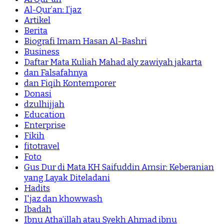
Al-Qur’an: I’jaz
Artikel
Berita
Biografi Imam Hasan Al-Bashri
Business
Daftar Mata Kuliah Mahad aly zawiyah jakarta
dan Falsafahnya
dan Fiqih Kontemporer
Donasi
dzulhijjah
Education
Enterprise
Fikih
fitotravel
Foto
Gus Dur di Mata KH Saifuddin Amsir: Keberanian
yang Layak Diteladani
Hadits
I'jaz dan khowwash
Ibadah
Ibnu Atha’illah atau Syekh Ahmad ibnu