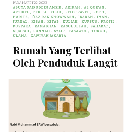
PADA
MARET 22, 2023
ABUYA SAIFUDDIN AMSIR
AKIDAH
AL QUR'AN
ARTIKEL
BERITA
FIKIH
FITOTRAVEL
FOTO
HADITS
I'JAZ DAN KHOWWASH
IBADAH
IMAN
JURNAL
KISAH
KITAB
KULIAH
KURSUS
PROFIL
PUSTAKA
RAMADHAN
RASULULLAH
SAHABAT
SEJARAH
SUNNAH
SYAIR
TASAWUF
TOKOH
ULAMA
ZAWIYAH JAKARTA
Rumah Yang Terlihat
Oleh Penduduk Langit