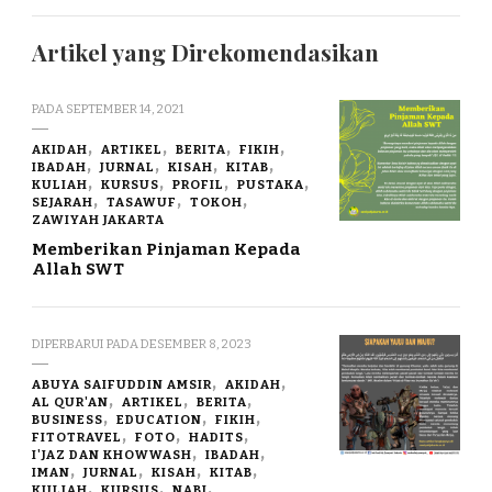
Artikel yang Direkomendasikan
PADA
SEPTEMBER 14, 2021
AKIDAH
ARTIKEL
BERITA
FIKIH
IBADAH
JURNAL
KISAH
KITAB
KULIAH
KURSUS
PROFIL
PUSTAKA
SEJARAH
TASAWUF
TOKOH
ZAWIYAH JAKARTA
Memberikan Pinjaman Kepada
Allah SWT
DIPERBARUI PADA
DESEMBER 8, 2023
ABUYA SAIFUDDIN AMSIR
AKIDAH
AL QUR'AN
ARTIKEL
BERITA
BUSINESS
EDUCATION
FIKIH
FITOTRAVEL
FOTO
HADITS
I'JAZ DAN KHOWWASH
IBADAH
IMAN
JURNAL
KISAH
KITAB
KULIAH
KURSUS
NABI