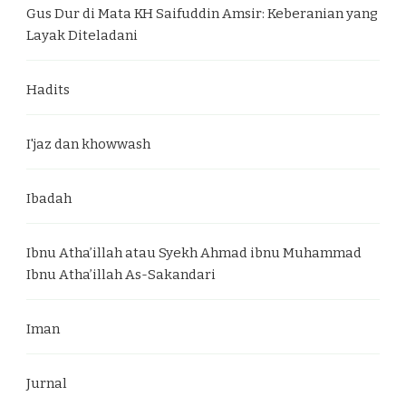
Gus Dur di Mata KH Saifuddin Amsir: Keberanian yang
Layak Diteladani
Hadits
I'jaz dan khowwash
Ibadah
Ibnu Atha’illah atau Syekh Ahmad ibnu Muhammad
Ibnu Atha’illah As-Sakandari
Iman
Jurnal