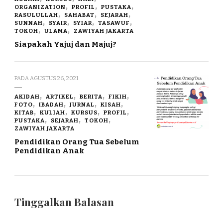
ORGANIZATION
PROFIL
PUSTAKA
RASULULLAH
SAHABAT
SEJARAH
SUNNAH
SYAIR
SYIAR
TASAWUF
TOKOH
ULAMA
ZAWIYAH JAKARTA
Siapakah Yajuj dan Majuj?
PADA
AGUSTUS 26, 2021
AKIDAH
ARTIKEL
BERITA
FIKIH
FOTO
IBADAH
JURNAL
KISAH
KITAB
KULIAH
KURSUS
PROFIL
PUSTAKA
SEJARAH
TOKOH
ZAWIYAH JAKARTA
Pendidikan Orang Tua Sebelum
Pendidikan Anak
Tinggalkan Balasan