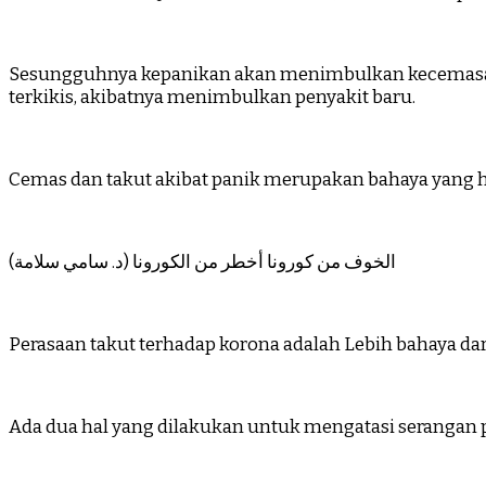
Sesungguhnya kepanikan akan menimbulkan kecemasan da
terkikis, akibatnya menimbulkan penyakit baru.
Cemas dan takut akibat panik merupakan bahaya yang ha
الخوف من كورونا أخطر من الكورونا (د. سامي سلامة)
Perasaan takut terhadap korona adalah Lebih bahaya dari
Ada dua hal yang dilakukan untuk mengatasi serangan 