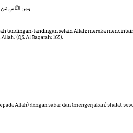
وَمِنَ النَّاسِ مَنْ يَتَّ
ah tandingan-tandingan selain Allah; mereka mencinta
lah.”(QS. Al Baqarah: 165).
pada Allah) dengan sabar dan (mengerjakan) shalat, sesu