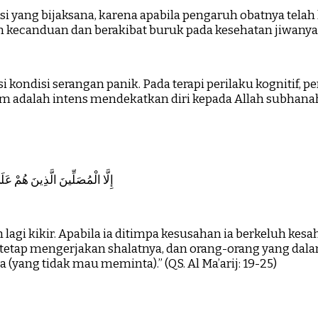
i yang bijaksana, karena apabila pengaruh obatnya telah
ecanduan dan berakibat buruk pada kesehatan jiwanya 
i kondisi serangan panik. Pada terapi perilaku kognitif,
lam adalah intens mendekatkan diri kepada Allah subhanah
إِلَّا الْمُصَلِّينَ الَّذِينَ هُمْ ع
gi kikir. Apabila ia ditimpa kesusahan ia berkeluh kesah,
etap mengerjakan shalatnya, dan orang-orang yang dalam 
ang tidak mau meminta).” (QS. Al Ma’arij: 19-25)