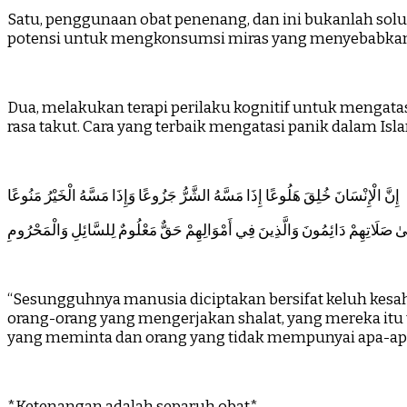
Satu, penggunaan obat penenang, dan ini bukanlah solus
potensi untuk mengkonsumsi miras yang menyebabkan k
Dua, melakukan terapi perilaku kognitif untuk mengatas
rasa takut. Cara yang terbaik mengatasi panik dalam Is
إِنَّ الْإِنْسَانَ خُلِقَ هَلُوعًا إِذَا مَسَّهُ الشَّرُّ جَزُوعًا وَإِذَا مَسَّهُ الْخَيْرُ مَنُوعًا
َلَىٰ صَلَاتِهِمْ دَائِمُونَ وَالَّذِينَ فِي أَمْوَالِهِمْ حَقٌّ مَعْلُومٌ لِلسَّائِلِ وَالْمَحْرُومِ
“Sesungguhnya manusia diciptakan bersifat keluh kesah la
orang-orang yang mengerjakan shalat, yang mereka itu t
yang meminta dan orang yang tidak mempunyai apa-apa (y
*Ketenangan adalah separuh obat*