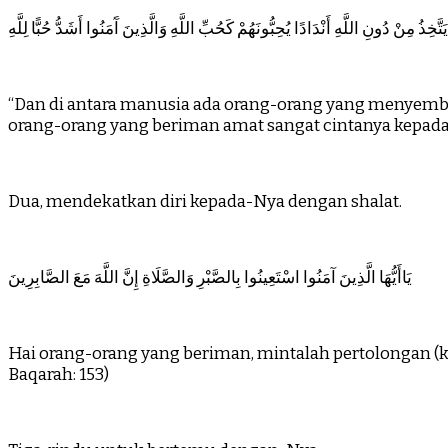
خِذُ مِنْ دُونِ اللَّهِ أَنْدَادًا يُحِبُّونَهُمْ كَحُبِّ اللَّهِ وَالَّذِينَ آَمَنُوا أَشَدُّ حُبًّا لِلَّهِ
“Dan di antara manusia ada orang-orang yang menyemb
orang-orang yang beriman amat sangat cintanya kepada Al
Dua, mendekatkan diri kepada-Nya dengan shalat.
يَاأَيُّهَا الَّذِينَ آمَنُوا اسْتَعِينُوا بِالصَّبْرِ وَالصَّلَاةِ إِنَّ اللَّهَ مَعَ الصَّابِرِينَ
Hai orang-orang yang beriman, mintalah pertolongan (ke
Baqarah: 153)