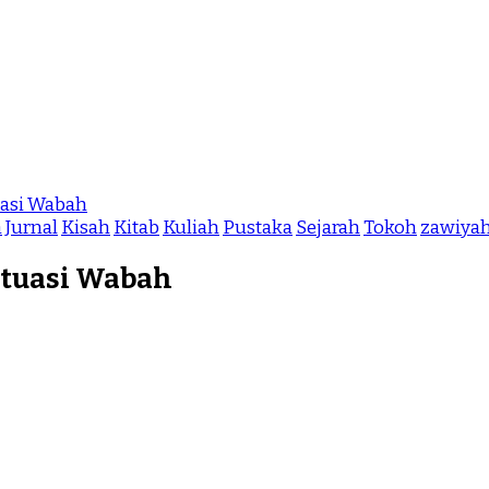
uasi Wabah
h
Jurnal
Kisah
Kitab
Kuliah
Pustaka
Sejarah
Tokoh
zawiyah
ituasi Wabah