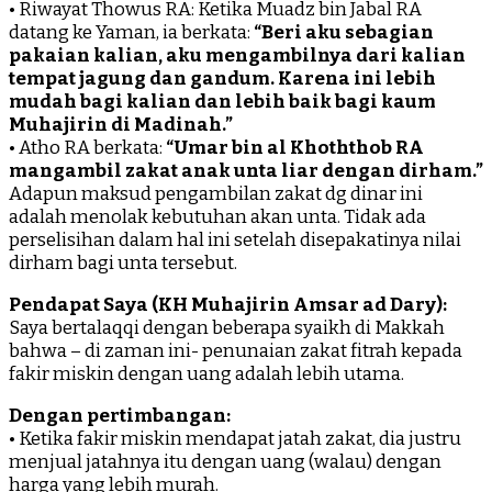
• Riwayat Thowus RA: Ketika Muadz bin Jabal RA
datang ke Yaman, ia berkata:
“Beri aku sebagian
pakaian kalian, aku mengambilnya dari kalian
tempat jagung dan gandum. Karena ini lebih
mudah bagi kalian dan lebih baik bagi kaum
Muhajirin di Madinah.”
• Atho RA berkata:
“Umar bin al Khoththob RA
mangambil zakat anak unta liar dengan dirham.”
Adapun maksud pengambilan zakat dg dinar ini
adalah menolak kebutuhan akan unta. Tidak ada
perselisihan dalam hal ini setelah disepakatinya nilai
dirham bagi unta tersebut.
Pendapat Saya (KH Muhajirin Amsar ad Dary):
Saya bertalaqqi dengan beberapa syaikh di Makkah
bahwa – di zaman ini- penunaian zakat fitrah kepada
fakir miskin dengan uang adalah lebih utama.
Dengan pertimbangan:
• Ketika fakir miskin mendapat jatah zakat, dia justru
menjual jatahnya itu dengan uang (walau) dengan
harga yang lebih murah.