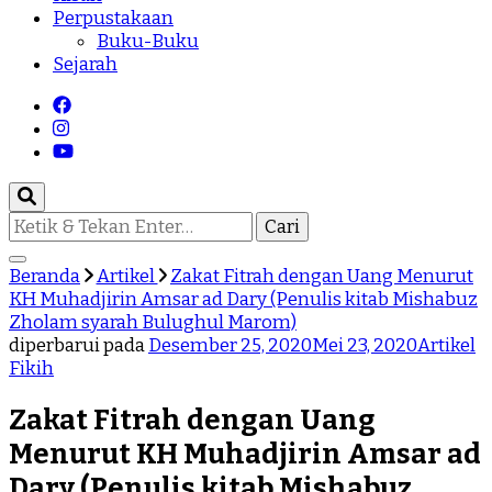
Perpustakaan
Buku-Buku
Sejarah
Mencari
Sesuatu?
Beranda
Artikel
Zakat Fitrah dengan Uang Menurut
KH Muhadjirin Amsar ad Dary (Penulis kitab Mishabuz
Zholam syarah Bulughul Marom)
diperbarui pada
Desember 25, 2020
Mei 23, 2020
Artikel
Fikih
Zakat Fitrah dengan Uang
Menurut KH Muhadjirin Amsar ad
Dary (Penulis kitab Mishabuz