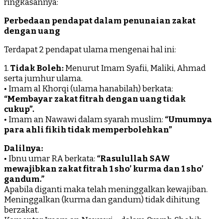
ringkasannya:
Marom)
Perbedaan pendapat dalam penunaian zakat
dengan uang
Terdapat 2 pendapat ulama mengenai hal ini:
1.
Tidak Boleh:
Menurut Imam Syafii, Maliki, Ahmad
serta jumhur ulama.
• Imam al Khorqi (ulama hanabilah) berkata:
“Membayar zakat fitrah dengan uang tidak
cukup”.
• Imam an Nawawi dalam syarah muslim:
“Umumnya
para ahli fikih tidak memperbolehkan”
Dalilnya:
• Ibnu umar RA berkata:
“Rasulullah SAW
mewajibkan zakat fitrah 1 sho’ kurma dan 1 sho’
gandum.”
Apabila diganti maka telah meninggalkan kewajiban.
Meninggalkan (kurma dan gandum) tidak dihitung
berzakat.