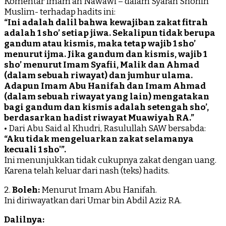
Komentar Imam an Nawawi – dalam Syarah Shohih
Muslim- terhadap hadits ini:
“Ini adalah dalil bahwa kewajiban zakat fitrah
adalah 1 sho’ setiap jiwa. Sekalipun tidak berupa
gandum atau kismis, maka tetap wajib 1 sho’
menurut ijma. Jika gandum dan kismis, wajib 1
sho’ menurut Imam Syafii, Malik dan Ahmad
(dalam sebuah riwayat) dan jumhur ulama.
Adapun Imam Abu Hanifah dan Imam Ahmad
(dalam sebuah riwayat yang lain) mengatakan
bagi gandum dan kismis adalah setengah sho’,
berdasarkan hadist riwayat Muawiyah RA.”
• Dari Abu Said al Khudri, Rasulullah SAW bersabda:
“Aku tidak mengeluarkan zakat selamanya
kecuali 1 sho'”.
Ini menunjukkan tidak cukupnya zakat dengan uang.
Karena telah keluar dari nash (teks) hadits.
2.
Boleh:
Menurut Imam Abu Hanifah.
Ini diriwayatkan dari Umar bin Abdil Aziz RA.
Dalilnya: