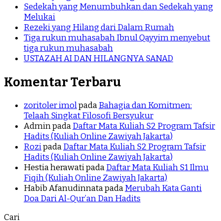
Sedekah yang Menumbuhkan dan Sedekah yang
Melukai
Rezeki yang Hilang dari Dalam Rumah
Tiga rukun muhasabah Ibnul Qayyim menyebut
tiga rukun muhasabah
USTAZAH AI DAN HILANGNYA SANAD
Komentar Terbaru
zoritoler imol
pada
Bahagia dan Komitmen:
Telaah Singkat Filosofi Bersyukur
Admin
pada
Daftar Mata Kuliah S2 Program Tafsir
Hadits (Kuliah Online Zawiyah Jakarta)
Rozi
pada
Daftar Mata Kuliah S2 Program Tafsir
Hadits (Kuliah Online Zawiyah Jakarta)
Hestia herawati
pada
Daftar Mata Kuliah S1 Ilmu
Fiqih (Kuliah Online Zawiyah Jakarta)
Habib Afanudinnata
pada
Merubah Kata Ganti
Doa Dari Al-Qur’an Dan Hadits
Cari