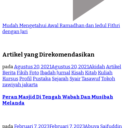
Mudah Mengetahui Awal Ramadhan dan Iedul Fithri
dengan Jari
Artikel yang Direkomendasikan
pada
Agustus 20, 2021
Agustus 20, 2021
Akidah
Artikel
Berita
Fikih
Foto
Ibadah
Jurnal
Kisah
Kitab
Kuliah
Kursus
Profil
Pustaka
Sejarah
Syair
Tasawuf
Tokoh
zawiyah jakarta
Peran Masjid Di Tengah Wabah Dan Musibah
Melanda
pada
Februari 7, 2023
Februari 7, 2023
Abuya Saifuddin