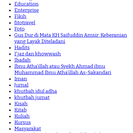
Education
Enterprise
Fikih
fitotravel
Foto
Gus Dur di Mata KH Saifuddin Amsir: Keberanian
yang Layak Diteladani
Hadits
I'jaz dan khowwash
Ibadah
Ibnu Atha’illah atau Syekh Ahmad ibnu
Muhammad Ibnu Atha’illah As-Sakandari
Iman
Jurnal
khutbah idul adha
khutbah jumat
Kisah
Kitab
Kuliah
Kursus
Masyarakat