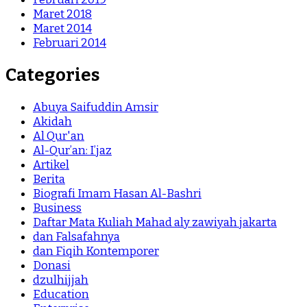
Maret 2018
Maret 2014
Februari 2014
Categories
Abuya Saifuddin Amsir
Akidah
Al Qur'an
Al-Qur’an: I’jaz
Artikel
Berita
Biografi Imam Hasan Al-Bashri
Business
Daftar Mata Kuliah Mahad aly zawiyah jakarta
dan Falsafahnya
dan Fiqih Kontemporer
Donasi
dzulhijjah
Education