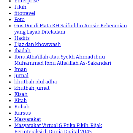
Enterprise
Fikih
fitotravel
Foto
Gus Dur di Mata KH Saifuddin Amsir: Keberanian
yang Layak Diteladani
Hadits
I'jaz dan khowwash
Ibadah
Ibnu Atha’illah atau Syekh Ahmad ibnu
Muhammad Ibnu Atha’illah As-Sakandari
Iman
Jurnal
khutbah idul adha
khutbah jumat
Kisah
Kitab
Kuliah
Kursus
Masyarakat
Masyarakat Virtual & Etika Fikih: Bijak
Berinteraksi di Dunia Digital 2045