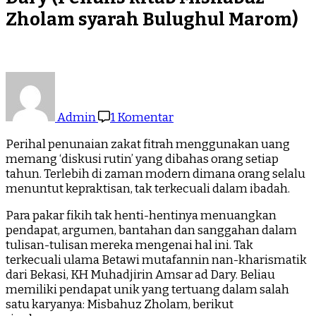
Zholam syarah Bulughul Marom)
pada
Zakat
Fitrah
Admin
1 Komentar
dengan
Uang
Perihal penunaian zakat fitrah menggunakan uang
Menurut
memang ‘diskusi rutin’ yang dibahas orang setiap
KH
tahun. Terlebih di zaman modern dimana orang selalu
Muhadjirin
menuntut kepraktisan, tak terkecuali dalam ibadah.
Amsar
ad
Para pakar fikih tak henti-hentinya menuangkan
Dary
pendapat, argumen, bantahan dan sanggahan dalam
(Penulis
tulisan-tulisan mereka mengenai hal ini. Tak
kitab
terkecuali ulama Betawi mutafannin nan-kharismatik
Mishabuz
dari Bekasi, KH Muhadjirin Amsar ad Dary. Beliau
Zholam
memiliki pendapat unik yang tertuang dalam salah
syarah
satu karyanya: Misbahuz Zholam, berikut
Bulughul