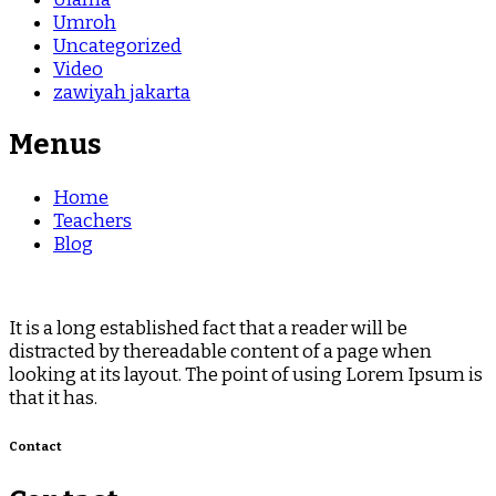
Umroh
Uncategorized
Video
zawiyah jakarta
Menus
Home
Teachers
Blog
It is a long established fact that a reader will be
distracted by thereadable content of a page when
looking at its layout. The point of using Lorem Ipsum is
that it has.
Contact