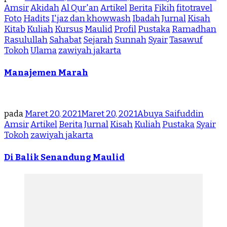
Amsir
Akidah
Al Qur'an
Artikel
Berita
Fikih
fitotravel
Foto
Hadits
I'jaz dan khowwash
Ibadah
Jurnal
Kisah
Kitab
Kuliah
Kursus
Maulid
Profil
Pustaka
Ramadhan
Rasulullah
Sahabat
Sejarah
Sunnah
Syair
Tasawuf
Tokoh
Ulama
zawiyah jakarta
Manajemen Marah
pada
Maret 20, 2021
Maret 20, 2021
Abuya Saifuddin
Amsir
Artikel
Berita
Jurnal
Kisah
Kuliah
Pustaka
Syair
Tokoh
zawiyah jakarta
Di Balik Senandung Maulid