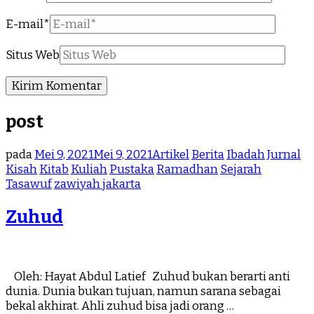
E-mail
*
Situs Web
post
pada
Mei 9, 2021
Mei 9, 2021
Artikel
Berita
Ibadah
Jurnal
Kisah
Kitab
Kuliah
Pustaka
Ramadhan
Sejarah
Tasawuf
zawiyah jakarta
Zuhud
Oleh: Hayat Abdul Latief Zuhud bukan berarti anti
dunia. Dunia bukan tujuan, namun sarana sebagai
bekal akhirat. Ahli zuhud bisa jadi orang …