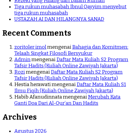
Rezeki yang Hilang dari Dalam Rumah
Tiga rukun muhasabah Ibnul Qayyim menyebut
tiga rukun muhasabah
USTAZAH AI DAN HILANGNYA SANAD
Recent Comments
zoritoler imol
mengenai
Bahagia dan Komitmen:
Telaah Singkat Filosofi Bersyukur
Admin
mengenai
Daftar Mata Kuliah S2 Program
Tafsir Hadits (Kuliah Online Zawiyah Jakarta)
Rozi
mengenai
Daftar Mata Kuliah S2 Program
Tafsir Hadits (Kuliah Online Zawiyah Jakarta)
Hestia herawati
mengenai
Daftar Mata Kuliah S1
Ilmu Fiqih (Kuliah Online Zawiyah Jakarta)
Habib Afanudinnata
mengenai
Merubah Kata
Ganti Doa Dari Al-Qur’an Dan Hadits
Archives
Agustus 2026