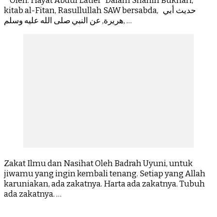
Oleh: Hayat Abdul Latief Dalam Shahih Bukhari,
kitab al-Fitan, Rasullullah SAW bersabda, حديث أبي
هريرة, عن النبي صلى الله عليه وسلم, …
Zakat Ilmu dan Nasihat Oleh Badrah Uyuni, untuk
jiwamu yang ingin kembali tenang. Setiap yang Allah
karuniakan, ada zakatnya. Harta ada zakatnya. Tubuh
ada zakatnya. …