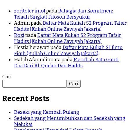
zoritoler imol
pada
Bahagia dan Komitmen:
Telaah Singkat Filosofi Bersyukur
Admin
pada
Daftar Mata Kuliah S2 Program Tafsir
Hadits (Kuliah Online Zawiyah Jakarta)
Rozi
pada
Daftar Mata Kuliah S2 Program Tafsir
Hadits (Kuliah Online Zawiyah Jakarta)
Hestia herawati
pada
Daftar Mata Kuliah S1 Ilmu
Fiqih (Kuliah Online Zawiyah Jakarta)
Habib Afanudinnata
pada
Merubah Kata Ganti
Doa Dari Al-Qur’an Dan Hadits
Cari
Cari
Recent Posts
Rezeki yang Kembali Pulang
Sedekah yang Menumbuhkan dan Sedekah yang
Melukai