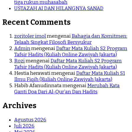
tiga rukun muhasabah
USTAZAH AI DAN HILANGNYA SANAD
Recent Comments
zoritoler imol
mengenai
Bahagia dan Komitmen:
Telaah Singkat Filosofi Bersyukur
Admin
mengenai
Daftar Mata Kuliah S2 Program
Tafsir Hadits (Kuliah Online Zawiyah Jakarta)
Rozi
mengenai
Daftar Mata Kuliah S2 Program
Tafsir Hadits (Kuliah Online Zawiyah Jakarta)
Hestia herawati
mengenai
Daftar Mata Kuliah S1
Ilmu Fiqih (Kuliah Online Zawiyah Jakarta)
Habib Afanudinnata
mengenai
Merubah Kata
Ganti Doa Dari Al-Qur’an Dan Hadits
Archives
Agustus 2026
Juli 2026