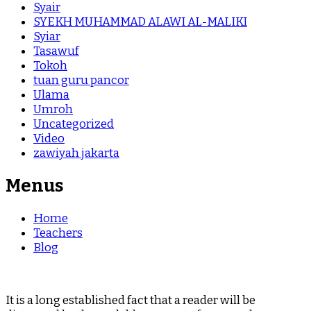
Syair
SYEKH MUHAMMAD ALAWI AL-MALIKI
Syiar
Tasawuf
Tokoh
tuan guru pancor
Ulama
Umroh
Uncategorized
Video
zawiyah jakarta
Menus
Home
Teachers
Blog
It is a long established fact that a reader will be