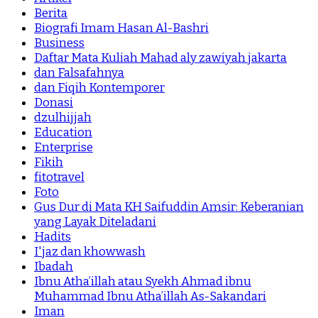
Berita
Biografi Imam Hasan Al-Bashri
Business
Daftar Mata Kuliah Mahad aly zawiyah jakarta
dan Falsafahnya
dan Fiqih Kontemporer
Donasi
dzulhijjah
Education
Enterprise
Fikih
fitotravel
Foto
Gus Dur di Mata KH Saifuddin Amsir: Keberanian
yang Layak Diteladani
Hadits
I'jaz dan khowwash
Ibadah
Ibnu Atha’illah atau Syekh Ahmad ibnu
Muhammad Ibnu Atha’illah As-Sakandari
Iman