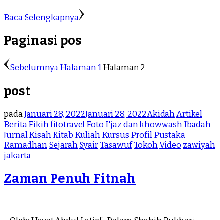
Baca Selengkapnya
Paginasi pos
Sebelumnya
Halaman
1
Halaman
2
post
pada
Januari 28, 2022
Januari 28, 2022
Akidah
Artikel
Berita
Fikih
fitotravel
Foto
I'jaz dan khowwash
Ibadah
Jurnal
Kisah
Kitab
Kuliah
Kursus
Profil
Pustaka
Ramadhan
Sejarah
Syair
Tasawuf
Tokoh
Video
zawiyah
jakarta
Zaman Penuh Fitnah