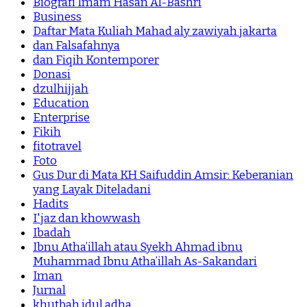
Biografi Imam Hasan Al-Bashri
Business
Daftar Mata Kuliah Mahad aly zawiyah jakarta
dan Falsafahnya
dan Fiqih Kontemporer
Donasi
dzulhijjah
Education
Enterprise
Fikih
fitotravel
Foto
Gus Dur di Mata KH Saifuddin Amsir: Keberanian
yang Layak Diteladani
Hadits
I'jaz dan khowwash
Ibadah
Ibnu Atha’illah atau Syekh Ahmad ibnu
Muhammad Ibnu Atha’illah As-Sakandari
Iman
Jurnal
khutbah idul adha