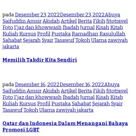
pada
Desember 23, 2022
Desember 23, 2022
Abuya
Saifuddin Amsir
Akidah
Artikel
Berita
Fikih
fitotravel
Foto
I'jaz dan khowwash
Ibadah
Jurnal
Kisah
Kitab
Kuliah
Kursus
Profil
Pustaka
Ramadhan
Rasulullah
Sahabat
Sejarah
Syair
Tasawuf
Tokoh
Ulama
zawiyah
jakarta
Memilih Takdir Kita Sendiri
pada
Desember 16, 2022
Desember 16, 2022
Abuya
Saifuddin Amsir
Akidah
Artikel
Berita
Fikih
fitotravel
Foto
I'jaz dan khowwash
Ibadah
Jurnal
Kisah
Kitab
Kuliah
Kursus
Profil
Pustaka
Sahabat
Sejarah
Syair
Tasawuf
Tokoh
Ulama
zawiyah jakarta
Qatar dan Indonesia Dalam Menangani Bahaya
Promosi LGBT