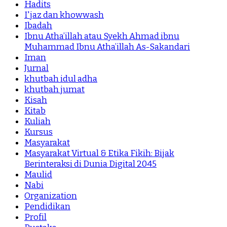
Hadits
I'jaz dan khowwash
Ibadah
Ibnu Atha’illah atau Syekh Ahmad ibnu
Muhammad Ibnu Atha’illah As-Sakandari
Iman
Jurnal
khutbah idul adha
khutbah jumat
Kisah
Kitab
Kuliah
Kursus
Masyarakat
Masyarakat Virtual & Etika Fikih: Bijak
Berinteraksi di Dunia Digital 2045
Maulid
Nabi
Organization
Pendidikan
Profil