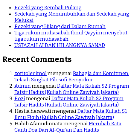
Rezeki yang Kembali Pulang
Sedekah yang Menumbuhkan dan Sedekah yang
Melukai
Rezeki yang Hilang dari Dalam Rumah
Tiga rukun muhasabah Ibnul Qayyim menyebut
tiga rukun muhasabah
USTAZAH AI DAN HILANGNYA SANAD
Recent Comments
zoritoler imol
mengenai
Bahagia dan Komitmen:
Telaah Singkat Filosofi Bersyukur
Admin
mengenai
Daftar Mata Kuliah S2 Program
Tafsir Hadits (Kuliah Online Zawiyah Jakarta)
Rozi
mengenai
Daftar Mata Kuliah S2 Program
Tafsir Hadits (Kuliah Online Zawiyah Jakarta)
Hestia herawati
mengenai
Daftar Mata Kuliah S1
Ilmu Fiqih (Kuliah Online Zawiyah Jakarta)
Habib Afanudinnata
mengenai
Merubah Kata
Ganti Doa Dari Al-Qur’an Dan Hadits