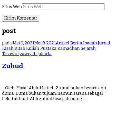
Situs Web
post
pada
Mei 9, 2021
Mei 9, 2021
Artikel
Berita
Ibadah
Jurnal
Kisah
Kitab
Kuliah
Pustaka
Ramadhan
Sejarah
Tasawuf
zawiyah jakarta
Zuhud
Oleh: Hayat Abdul Latief Zuhud bukan berarti anti
dunia. Dunia bukan tujuan, namun sarana sebagai
bekal akhirat. Ahli zuhud bisa jadi orang …