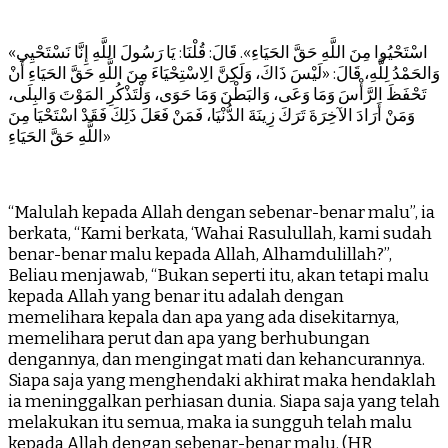
«اسْتَحْيُوا مِنَ اللَّهِ حَقَّ الحَيَاءِ». قَالَ: قُلْنَا: يَا رَسُولَ اللَّهِ إِنَّا نَسْتَحْيِي
وَالحَمْدُ لِلَّهِ، قَالَ: «لَيْسَ ذَاكَ، وَلَكِنَّ الِاسْتِحْيَاءَ مِنَ اللَّهِ حَقَّ الحَيَاءِ أَنْ
تَحْفَظَ الرَّأْسَ وَمَا وَعَى، وَالبَطْنَ وَمَا حَوَى، وَلْتَذْكُرِ المَوْتَ وَالبِلَى،
وَمَنْ أَرَادَ الآخِرَةَ تَرَكَ زِينَةَ الدُّنْيَا، فَمَنْ فَعَلَ ذَلِكَ فَقَدْ اسْتَحْيَا مِنَ
اللَّهِ حَقَّ الحَيَاءِ»
“Malulah kepada Allah dengan sebenar-benar malu”, ia
berkata, “Kami berkata, ‘Wahai Rasulullah, kami sudah
benar-benar malu kepada Allah, Alhamdulillah?”,
Beliau menjawab, “Bukan seperti itu, akan tetapi malu
kepada Allah yang benar itu adalah dengan
memelihara kepala dan apa yang ada disekitarnya,
memelihara perut dan apa yang berhubungan
dengannya, dan mengingat mati dan kehancurannya.
Siapa saja yang menghendaki akhirat maka hendaklah
ia meninggalkan perhiasan dunia. Siapa saja yang telah
melakukan itu semua, maka ia sungguh telah malu
kepada Allah dengan sebenar-benar malu. (HR