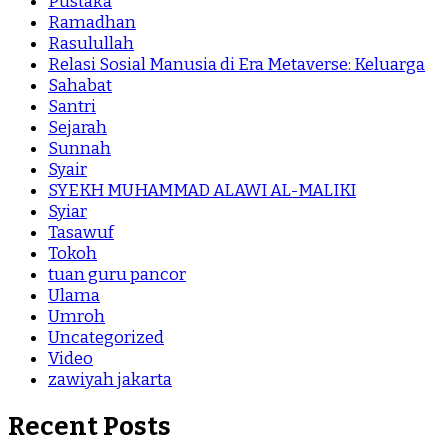
Pustaka
Ramadhan
Rasulullah
Relasi Sosial Manusia di Era Metaverse: Keluarga
Sahabat
Santri
Sejarah
Sunnah
Syair
SYEKH MUHAMMAD ALAWI AL-MALIKI
Syiar
Tasawuf
Tokoh
tuan guru pancor
Ulama
Umroh
Uncategorized
Video
zawiyah jakarta
Recent Posts