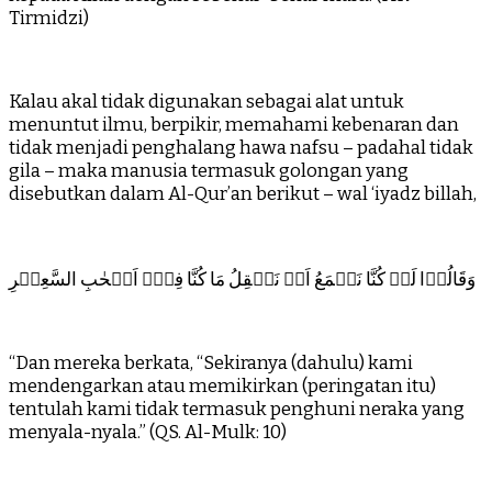
Tirmidzi)
Kalau akal tidak digunakan sebagai alat untuk
menuntut ilmu, berpikir, memahami kebenaran dan
tidak menjadi penghalang hawa nafsu – padahal tidak
gila – maka manusia termasuk golongan yang
disebutkan dalam Al-Qur’an berikut – wal ‘iyadz billah,
وَقَالُوۡا لَوۡ كُنَّا نَسۡمَعُ اَوۡ نَعۡقِلُ مَا كُنَّا فِىۡۤ اَصۡحٰبِ السَّعِيۡرِ‏
“Dan mereka berkata, “Sekiranya (dahulu) kami
mendengarkan atau memikirkan (peringatan itu)
tentulah kami tidak termasuk penghuni neraka yang
menyala-nyala.” (QS. Al-Mulk: 10)