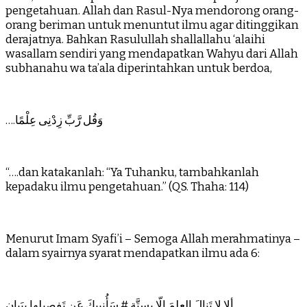
pengetahuan. Allah dan Rasul-Nya mendorong orang-
orang beriman untuk menuntut ilmu agar ditinggikan
derajatnya. Bahkan Rasulullah shallallahu ‘alaihi
wasallam sendiri yang mendapatkan Wahyu dari Allah
subhanahu wa ta’ala diperintahkan untuk berdoa,
….وَقُل رَّبِّ زِدْنِى عِلْمًا
“….dan katakanlah: “Ya Tuhanku, tambahkanlah
kepadaku ilmu pengetahuan.” (QS. Thaha: 114)
Menurut Imam Syafi’i – Semoga Allah merahmatinya –
dalam syairnya syarat mendapatkan ilmu ada 6:
ألا لا تَنالَ العِلمَ إِلّا بِسِتَّةٍ # سَأُنبيكَ عَن تَفصيلِها بِبَيانِ