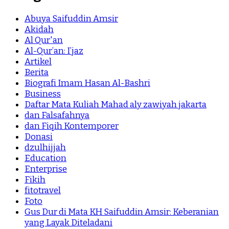
Abuya Saifuddin Amsir
Akidah
Al Qur'an
Al-Qur’an: I’jaz
Artikel
Berita
Biografi Imam Hasan Al-Bashri
Business
Daftar Mata Kuliah Mahad aly zawiyah jakarta
dan Falsafahnya
dan Fiqih Kontemporer
Donasi
dzulhijjah
Education
Enterprise
Fikih
fitotravel
Foto
Gus Dur di Mata KH Saifuddin Amsir: Keberanian
yang Layak Diteladani