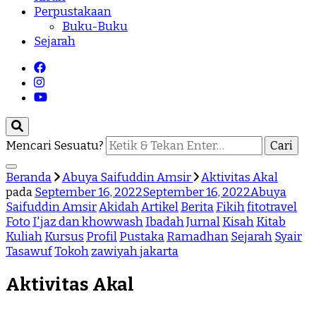
Perpustakaan
Buku-Buku
Sejarah
Mencari Sesuatu?
Beranda
Abuya Saifuddin Amsir
Aktivitas Akal
pada
September 16, 2022
September 16, 2022
Abuya
Saifuddin Amsir
Akidah
Artikel
Berita
Fikih
fitotravel
Foto
I'jaz dan khowwash
Ibadah
Jurnal
Kisah
Kitab
Kuliah
Kursus
Profil
Pustaka
Ramadhan
Sejarah
Syair
Tasawuf
Tokoh
zawiyah jakarta
Aktivitas Akal