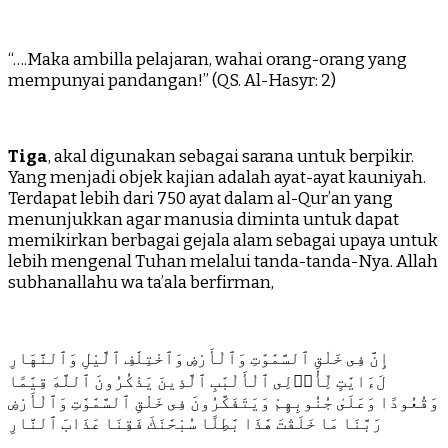
“….Maka ambilla pelajaran, wahai orang-orang yang
mempunyai pandangan!” (QS. Al-Hasyr: 2)
Tiga
, akal digunakan sebagai sarana untuk berpikir.
Yang menjadi objek kajian adalah ayat-ayat kauniyah.
Terdapat lebih dari 750 ayat dalam al-Qur’an yang
menunjukkan agar manusia diminta untuk dapat
memikirkan berbagai gejala alam sebagai upaya untuk
lebih mengenal Tuhan melalui tanda-tanda-Nya. Allah
subhanallahu wa ta’ala berfirman,
إِنَّ فِى خَلْقِ ٱلسَّمَٰوَٰتِ وَٱلْأَرْضِ وَٱخْتِلَٰفِ ٱلَّيْلِ وَٱلنَّهَارِ
لَءَايَٰتٍ لِّأُو۟لِى ٱلْأَلْبَٰبِ ٱلَّذِينَ يَذْكُرُونَ ٱللَّهَ قِيَٰمًا
وَقُعُودًا وَعَلَىٰ جُنُوبِهِمْ وَيَتَفَكَّرُونَ فِى خَلْقِ ٱلسَّمَٰوَٰتِ وَٱلْأَرْضِ
رَبَّنَا مَا خَلَقْتَ هَٰذَا بَٰطِلًا سُبْحَٰنَكَ فَقِنَا عَذَابَ ٱلنَّارِ