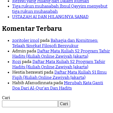
Rezeki yang Hilang dari Dalam Rumah
Tiga rukun muhasabah Ibnul Qayyim menyebut
tiga rukun muhasabah
USTAZAH AI DAN HILANGNYA SANAD
Komentar Terbaru
zoritoler imol
pada
Bahagia dan Komitmen:
Telaah Singkat Filosofi Bersyukur
Admin
pada
Daftar Mata Kuliah S2 Program Tafsir
Hadits (Kuliah Online Zawiyah Jakarta)
Rozi
pada
Daftar Mata Kuliah S2 Program Tafsir
Hadits (Kuliah Online Zawiyah Jakarta)
Hestia herawati
pada
Daftar Mata Kuliah S1 Ilmu
Fiqih (Kuliah Online Zawiyah Jakarta)
Habib Afanudinnata
pada
Merubah Kata Ganti
Doa Dari Al-Qur’an Dan Hadits
Cari
Cari