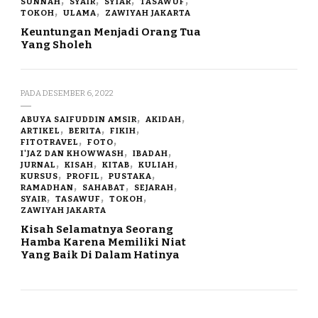
SUNNAH
SYAIR
SYIAR
TASAWUF
TOKOH
ULAMA
ZAWIYAH JAKARTA
Keuntungan Menjadi Orang Tua
Yang Sholeh
PADA
DESEMBER 6, 2022
ABUYA SAIFUDDIN AMSIR
AKIDAH
ARTIKEL
BERITA
FIKIH
FITOTRAVEL
FOTO
I'JAZ DAN KHOWWASH
IBADAH
JURNAL
KISAH
KITAB
KULIAH
KURSUS
PROFIL
PUSTAKA
RAMADHAN
SAHABAT
SEJARAH
SYAIR
TASAWUF
TOKOH
ZAWIYAH JAKARTA
Kisah Selamatnya Seorang
Hamba Karena Memiliki Niat
Yang Baik Di Dalam Hatinya