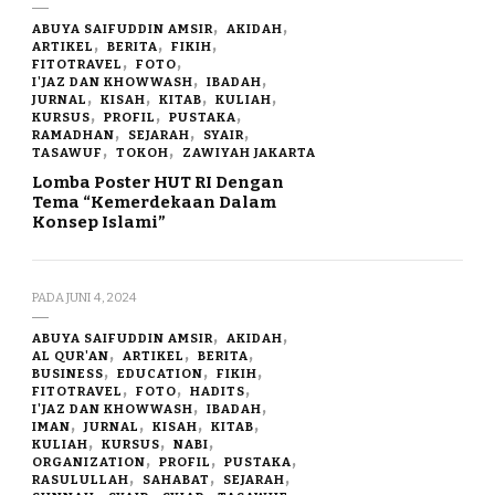
ABUYA SAIFUDDIN AMSIR
AKIDAH
ARTIKEL
BERITA
FIKIH
FITOTRAVEL
FOTO
I'JAZ DAN KHOWWASH
IBADAH
JURNAL
KISAH
KITAB
KULIAH
KURSUS
PROFIL
PUSTAKA
RAMADHAN
SEJARAH
SYAIR
TASAWUF
TOKOH
ZAWIYAH JAKARTA
Lomba Poster HUT RI Dengan
Tema “Kemerdekaan Dalam
Konsep Islami”
PADA
JUNI 4, 2024
ABUYA SAIFUDDIN AMSIR
AKIDAH
AL QUR'AN
ARTIKEL
BERITA
BUSINESS
EDUCATION
FIKIH
FITOTRAVEL
FOTO
HADITS
I'JAZ DAN KHOWWASH
IBADAH
IMAN
JURNAL
KISAH
KITAB
KULIAH
KURSUS
NABI
ORGANIZATION
PROFIL
PUSTAKA
RASULULLAH
SAHABAT
SEJARAH