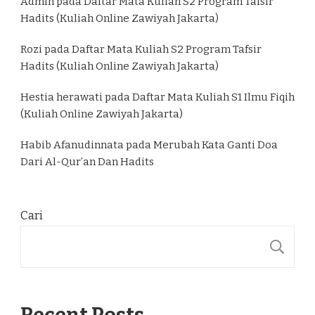
Admin
pada
Daftar Mata Kuliah S2 Program Tafsir
Hadits (Kuliah Online Zawiyah Jakarta)
Rozi
pada
Daftar Mata Kuliah S2 Program Tafsir
Hadits (Kuliah Online Zawiyah Jakarta)
Hestia herawati
pada
Daftar Mata Kuliah S1 Ilmu Fiqih
(Kuliah Online Zawiyah Jakarta)
Habib Afanudinnata
pada
Merubah Kata Ganti Doa
Dari Al-Qur’an Dan Hadits
Cari
C