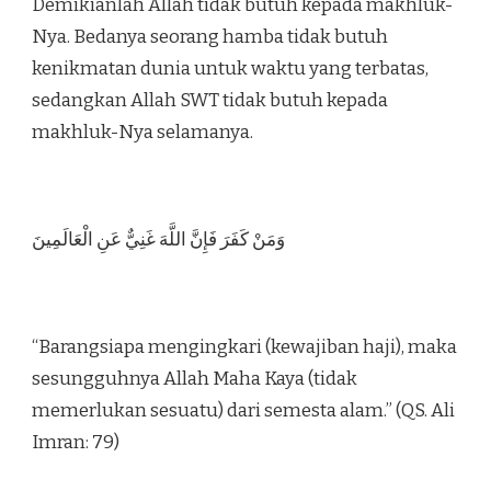
Demikianlah Allah tidak butuh kepada makhluk-
Nya. Bedanya seorang hamba tidak butuh
kenikmatan dunia untuk waktu yang terbatas,
sedangkan Allah SWT tidak butuh kepada
makhluk-Nya selamanya.
وَمَنْ كَفَرَ فَإِنَّ اللَّهَ غَنِيٌّ عَنِ الْعَالَمِينَ
“Barangsiapa mengingkari (kewajiban haji), maka
sesungguhnya Allah Maha Kaya (tidak
memerlukan sesuatu) dari semesta alam.” (QS. Ali
Imran: 79)