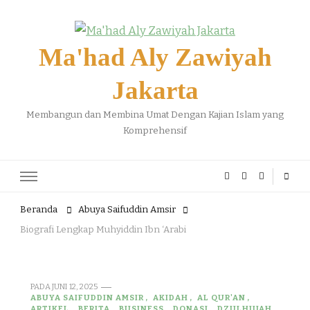
Ma'had Aly Zawiyah
Jakarta
Membangun dan Membina Umat Dengan Kajian Islam yang
Komprehensif
Beranda
Abuya Saifuddin Amsir
Biografi Lengkap Muhyiddin Ibn ‘Arabi
PADA
JUNI 12, 2025
ABUYA SAIFUDDIN AMSIR
AKIDAH
AL QUR'AN
ARTIKEL
BERITA
BUSINESS
DONASI
DZULHIJJAH