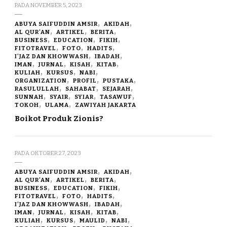
PADA
NOVEMBER 5, 2023
ABUYA SAIFUDDIN AMSIR
AKIDAH
AL QUR'AN
ARTIKEL
BERITA
BUSINESS
EDUCATION
FIKIH
FITOTRAVEL
FOTO
HADITS
I'JAZ DAN KHOWWASH
IBADAH
IMAN
JURNAL
KISAH
KITAB
KULIAH
KURSUS
NABI
ORGANIZATION
PROFIL
PUSTAKA
RASULULLAH
SAHABAT
SEJARAH
SUNNAH
SYAIR
SYIAR
TASAWUF
TOKOH
ULAMA
ZAWIYAH JAKARTA
Boikot Produk Zionis?
PADA
OKTOBER 27, 2023
ABUYA SAIFUDDIN AMSIR
AKIDAH
AL QUR'AN
ARTIKEL
BERITA
BUSINESS
EDUCATION
FIKIH
FITOTRAVEL
FOTO
HADITS
I'JAZ DAN KHOWWASH
IBADAH
IMAN
JURNAL
KISAH
KITAB
KULIAH
KURSUS
MAULID
NABI