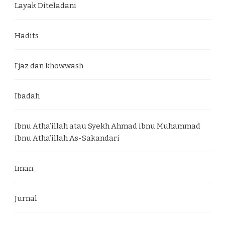
Layak Diteladani
Hadits
I'jaz dan khowwash
Ibadah
Ibnu Atha’illah atau Syekh Ahmad ibnu Muhammad
Ibnu Atha’illah As-Sakandari
Iman
Jurnal