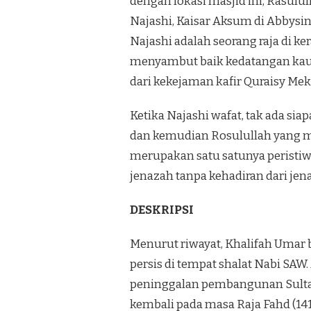
dengan lokasi masjid ini, Rasul
Najashi, Kaisar Aksum di Abbysin
Najashi adalah seorang raja di k
menyambut baik kedatangan ka
dari kekejaman kafir Quraisy Me
Ketika Najashi wafat, tak ada s
dan kemudian Rosulullah yang me
merupakan satu satunya peristiw
jenazah tanpa kehadiran dari jen
DESKRIPSI
Menurut riwayat, Khalifah Umar
persis di tempat shalat Nabi SAW
peninggalan pembangunan Sultan 
kembali pada masa Raja Fahd (141