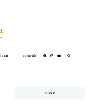
a
if
kaan
Sejarah
POST