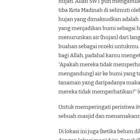
hujan. Allah SWT pun mengabulk
tiba Kota Madinah di selimuti ole
hujan yang dimaksudkan adalah 
yang menjadikan bumi sebagai ha
menurunkan air (hujan) dari lang
buahan sebagai rezeki untukmu.
bagi Allah, padahal kamu mengeta
“Apakah mereka tidak memperha
mengandung) air ke bumi yang ta
tanaman yang daripadanya maka
mereka tidak memperhatikan?” (Q
Untuk memperingati peristiwa it
sebuah masjid dan menamakanny
Di lokasi ini juga (ketika belum