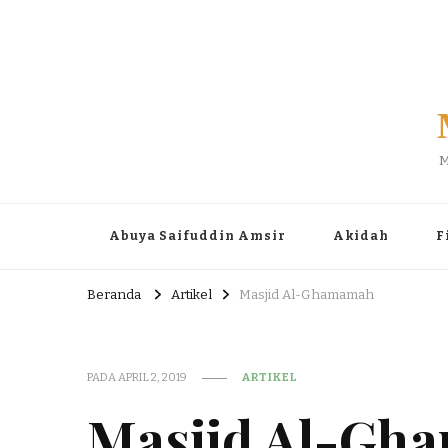
M
Abuya Saifuddin Amsir
Akidah
F
Beranda
Artikel
Masjid Al-Ghamamah
PADA
APRIL 2, 2019
ARTIKEL
Masjid Al-Gh