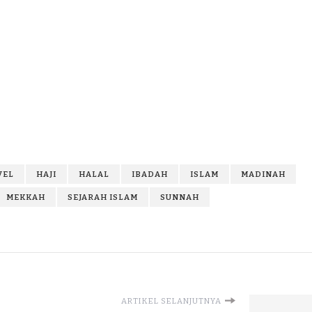
VEL
HAJI
HALAL
IBADAH
ISLAM
MADINAH
MEKKAH
SEJARAH ISLAM
SUNNAH
ARTIKEL SELANJUTNYA