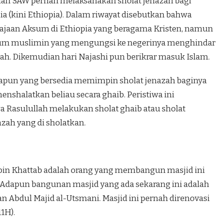
ullah SAW pernah melaksanakan sholat jenazah bagi
ia (kini Ethiopia). Dalam riwayat disebutkan bahwa
erajaan Aksum di Ethiopia yang beragama Kristen, namun
um muslimin yang mengungsi ke negerinya menghindar
kah. Dikemudian hari Najashi pun berikrar masuk Islam.
iapapun yang bersedia memimpin sholat jenazah baginya
nshalatkan beliau secara ghaib. Peristiwa ini
a Rasulullah melakukan sholat ghaib atau sholat
azah yang di sholatkan.
 bin Khattab adalah orang yang membangun masjid ini
. Adapun bangunan masjid yang ada sekarang ini adalah
Abdul Majid al-Utsmani. Masjid ini pernah direnovasi
1H).