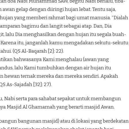
an doa Nabi Muhammad SAW, begitu Nabi berlalu, tiba-
h awan gelap dengan diiringi hujan lebat. Tentu saja,
hujan yang memberi rahmat bagi umat manusia. “Dialah
mparan bagimu dan langit sebagai atap. Dan, Dia
it, lalu Dia menghasilkan dengan hujan itu segala buah-
 Karena itu, janganlah kamu mengadakan sekutu-sekutu
hui. (QS Al-Baqarah [2]: 22).
tikan bahwasanya Kami menghalau (awan yang
ndus, lalu Kami tumbuhkan dengan air hujan itu
n hewan ternak mereka dan mereka sendiri. Apakah
S As-Sajadah [32]: 27).
u, Nabi serta para sahabat sepakat untuk membangun
a Masjid Al Ghamamah yang berarti masjid Awan.
 dibangun bangunan masjid) atau di lokasi yang berdekatan