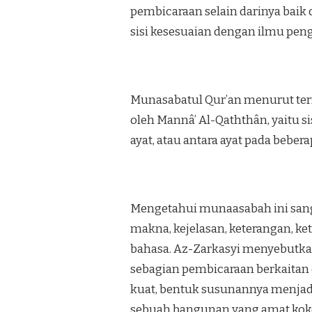
pembicaraan selain darinya baik d
sisi kesesuaian dengan ilmu pen
Munasabatul Qur’an menurut termi
oleh Mannâ’ Al-Qaththân, yaitu s
ayat, atau antara ayat pada bebera
Mengetahui munaasabah ini san
makna, kejelasan, keterangan, k
bahasa. Az-Zarkasyi menyebutk
sebagian pembicaraan berkaitan
kuat, bentuk susunannya menjad
sebuah bangunan yang amat koko