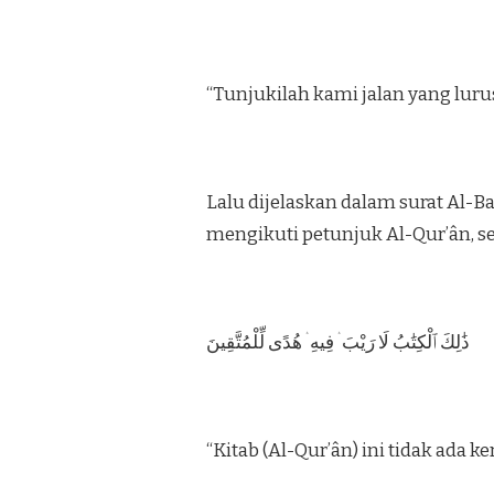
“Tunjukilah kami jalan yang lurus
Lalu dijelaskan dalam surat Al-Ba
mengikuti petunjuk Al-Qur’ân, 
ذَٰلِكَ ٱلْكِتَٰبُ لَا رَيْبَ ۛ فِيهِ ۛ هُدًى لِّلْمُتَّقِينَ
“Kitab (Al-Qur’ân) ini tidak ada 