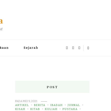
a
if
kaan
Sejarah
POST
PADA
MEI 9, 2021
ARTIKEL
BERITA
IBADAH
JURNAL
KISAH
KITAB
KULIAH
PUSTAKA