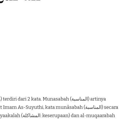
As-Suyuthi, kata munâsabah (المناسبة) secara
n) dan al-muqaarabah