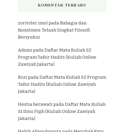
KOMENTAR TERBARU
zoritoler imol
pada
Bahagia dan
Komitmen: Telaah Singkat Filosofi
Bersyukur
Admin
pada
Daftar Mata Kuliah S2
Program Tafsir Hadits (Kuliah Online
Zawiyah Jakarta)
Rozi
pada
Daftar Mata Kuliah S2 Program
Tafsir Hadits (Kuliah Online Zawiyah
Jakarta)
Hestia herawati
pada
Daftar Mata Kuliah
S1 Ilmu Fiqih (Kuliah Online Zawiyah
Jakarta)
Habib Afanudinnata
pada
Merubah Kata