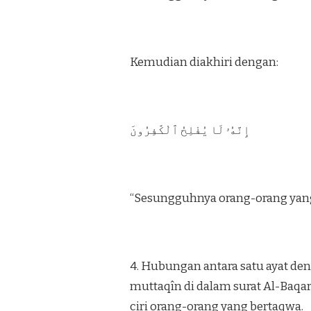
Kemudian diakhiri dengan:
إِنَّهُۥ لَا يُفْلِحُ ٱلْكَٰفِرُونَ
“Sesungguhnya orang-orang yang k
4. Hubungan antara satu ayat deng
muttaqîn di dalam surat Al-Baqara
ciri orang-orang yang bertaqwa.