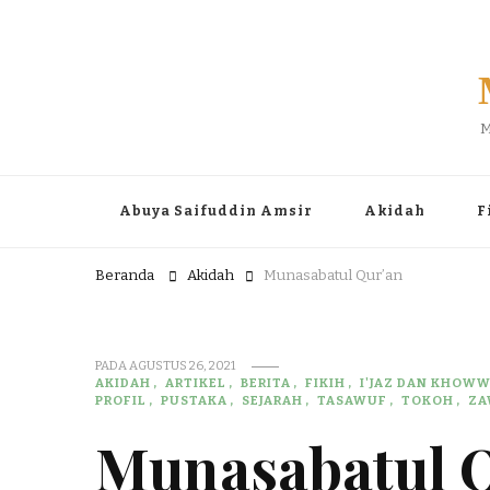
M
Abuya Saifuddin Amsir
Akidah
F
Beranda
Akidah
Munasabatul Qur’an
PADA
AGUSTUS 26, 2021
AKIDAH
ARTIKEL
BERITA
FIKIH
I'JAZ DAN KHOW
PROFIL
PUSTAKA
SEJARAH
TASAWUF
TOKOH
ZA
Munasabatul 