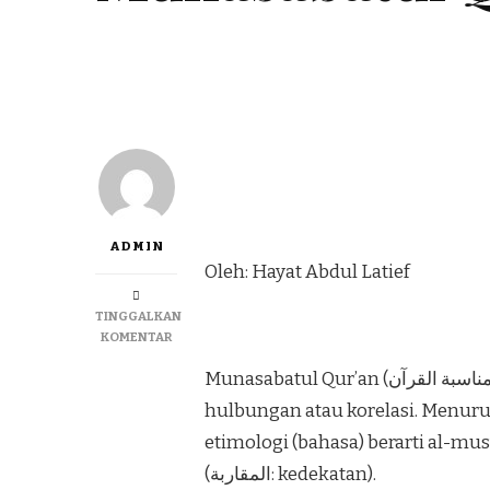
ADMIN
Oleh: Hayat Abdul Latief
TINGGALKAN
KOMENTAR
Munasabatul Qur’an (مناسبة القرآن) terdiri dari 2 kata. Munasabah (المناسبة) artinya
hulbungan atau korelasi. Menurut Imam 
etimologi (bahasa) berarti al-musyaakalah (المشاكلة: keserupaa
(المقاربة: kedekatan).