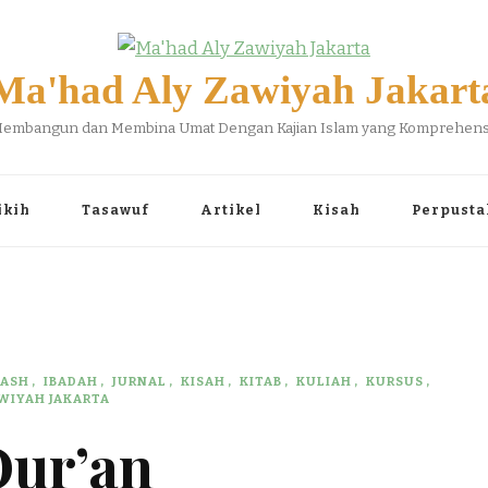
Ma'had Aly Zawiyah Jakart
embangun dan Membina Umat Dengan Kajian Islam yang Komprehens
ikih
Tasawuf
Artikel
Kisah
Perpusta
WASH
IBADAH
JURNAL
KISAH
KITAB
KULIAH
KURSUS
WIYAH JAKARTA
Qur’an