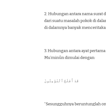
2. Hubungan antara nama surat de
dari suatu masalah pokok di dala
di dalamnya banyak menceritaka
3. Hubungan antara ayat pertama d
Mu’minûn dimulai dengan:
قَدْ أَفْلَحَ ٱلْمُؤْمِنُونَ
“Sesungguhnya beruntunglah oran