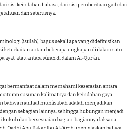
ari sisi keindahan bahasa, dari sisi pemberitaan gaib dari
getahuan dan seterusnya.
nologi (istilah), bagus sekali apa yang didefinisikan
isi keterkaitan antara beberapa ungkapan di dalam satu
pa ayat, atau antara sûrah di dalam Al-Qur’ân.
gat bermanfaat dalam memahami keserasian antara
eteraturan susunan kalimatnya dan keindahan gaya
an bahwa manfaat munâsabah adalah menjadikan
 dengan sebagian lainnya, sehingga hubungan menjadi
i kukuh dan bersesuaian bagian-bagiannya laksana
h. Qadhî Abu Bakar Ibn Al-‘Arobi menjelaskan bahwa