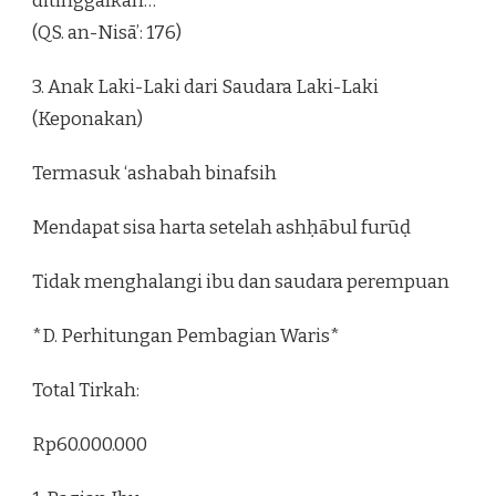
ditinggalkan…”
(QS. an-Nisā’: 176)
3. Anak Laki-Laki dari Saudara Laki-Laki
(Keponakan)
Termasuk ‘ashabah binafsih
Mendapat sisa harta setelah ashḥābul furūḍ
Tidak menghalangi ibu dan saudara perempuan
*D. Perhitungan Pembagian Waris*
Total Tirkah:
Rp60.000.000