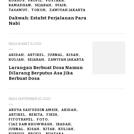
KURSUS
PROFIL
PUSTAKA
RAMADHAN
SEJARAH
SYAIR
TASAWUF
TOKOH
ZAWIYAH JAKARTA
Dakwah: Estafet Perjalanan Para
Nabi
PADA
MARET 11, 2021
AKIDAH
ARTIKEL
JURNAL
KISAH
KULIAH
SEJARAH
ZAWIYAH JAKARTA
Larangan Berbuat Dosa Namun
Dilarang Berputus Asa Jika
Berbuat Dosa
PADA
SEPTEMBER 10, 2022
ABUYA SAIFUDDIN AMSIR
AKIDAH
ARTIKEL
BERITA
FIKIH
FITOTRAVEL
FOTO
I'JAZ DAN KHOWWASH
IBADAH
JURNAL
KISAH
KITAB
KULIAH
KURSUS
PROFIL
PUSTAKA