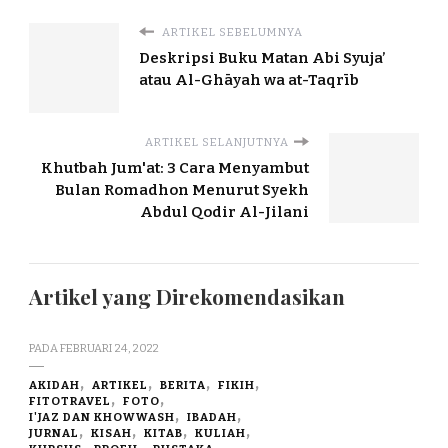
ARTIKEL SEBELUMNYA
Deskripsi Buku Matan Abi Syuja’
atau Al-Ghāyah wa at-Taqrīb
ARTIKEL SELANJUTNYA
Khutbah Jum'at: 3 Cara Menyambut
Bulan Romadhon Menurut Syekh
Abdul Qodir Al-Jilani
Artikel yang Direkomendasikan
PADA
FEBRUARI 24, 2022
AKIDAH
ARTIKEL
BERITA
FIKIH
FITOTRAVEL
FOTO
I'JAZ DAN KHOWWASH
IBADAH
JURNAL
KISAH
KITAB
KULIAH