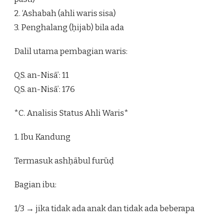
2. ‘Ashabah (ahli waris sisa)
3. Penghalang (ḥijab) bila ada
Dalil utama pembagian waris:
QS. an-Nisā’: 11
QS. an-Nisā’: 176
*C. Analisis Status Ahli Waris*
1. Ibu Kandung
Termasuk ashḥābul furūḍ
Bagian ibu:
1/3 → jika tidak ada anak dan tidak ada beberapa