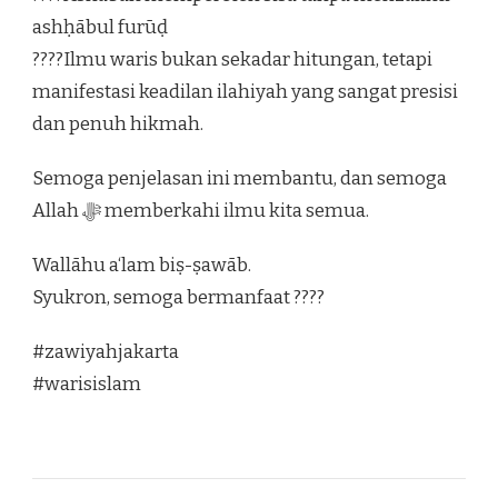
ashḥābul furūḍ
????Ilmu waris bukan sekadar hitungan, tetapi
manifestasi keadilan ilahiyah yang sangat presisi
dan penuh hikmah.
Semoga penjelasan ini membantu, dan semoga
Allah ﷻ memberkahi ilmu kita semua.
Wallāhu a‘lam biṣ-ṣawāb.
Syukron, semoga bermanfaat ????
#zawiyahjakarta
#warisislam