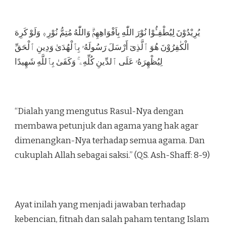
يُرِيْدُوْنَ لِيُطْفِـُٔوْا نُوْرَ اللّٰهِ بِاَفْوَاهِهِمْۗ وَاللّٰهُ مُتِمُّ نُوْرِهٖ وَلَوْ كَرِهَ
الْكٰفِرُوْنَ هُوَ ٱلَّذِىٓ أَرْسَلَ رَسُولَهُۥ بِٱلْهُدَىٰ وَدِينِ ٱلْحَقِّ
لِيُظْهِرَهُۥ عَلَى ٱلدِّينِ كُلِّهِۦ ۚ وَكَفَىٰ بِٱللَّهِ شَهِيدًا
“Dialah yang mengutus Rasul-Nya dengan
membawa petunjuk dan agama yang hak agar
dimenangkan-Nya terhadap semua agama. Dan
cukuplah Allah sebagai saksi.” (QS. Ash-Shaff: 8-9)
Ayat inilah yang menjadi jawaban terhadap
kebencian, fitnah dan salah paham tentang Islam