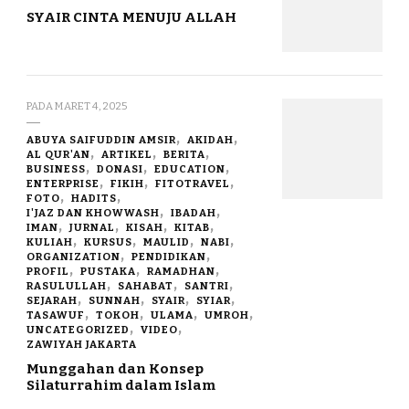
SYAIR CINTA MENUJU ALLAH
PADA
MARET 4, 2025
ABUYA SAIFUDDIN AMSIR
AKIDAH
AL QUR'AN
ARTIKEL
BERITA
BUSINESS
DONASI
EDUCATION
ENTERPRISE
FIKIH
FITOTRAVEL
FOTO
HADITS
I'JAZ DAN KHOWWASH
IBADAH
IMAN
JURNAL
KISAH
KITAB
KULIAH
KURSUS
MAULID
NABI
ORGANIZATION
PENDIDIKAN
PROFIL
PUSTAKA
RAMADHAN
RASULULLAH
SAHABAT
SANTRI
SEJARAH
SUNNAH
SYAIR
SYIAR
TASAWUF
TOKOH
ULAMA
UMROH
UNCATEGORIZED
VIDEO
ZAWIYAH JAKARTA
Munggahan dan Konsep
Silaturrahim dalam Islam