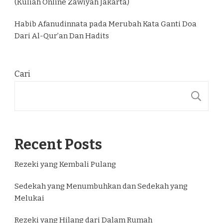
(Kuliah Online Zawiyah Jakarta)
Habib Afanudinnata
pada
Merubah Kata Ganti Doa
Dari Al-Qur’an Dan Hadits
Cari
C
Recent Posts
Rezeki yang Kembali Pulang
Sedekah yang Menumbuhkan dan Sedekah yang
Melukai
Rezeki yang Hilang dari Dalam Rumah