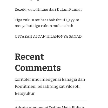
Rezeki yang Hilang dari Dalam Rumah
Tiga rukun muhasabah Ibnul Qayyim
menyebut tiga rukun muhasabah
USTAZAH AI DAN HILANGNYA SANAD
Recent
Comments
zoritoler imol
mengenai
Bahagia dan
Komitmen: Telaah Singkat Filosofi
Bersyukur
Admin
mengenai
Daftar Mata Kuliah