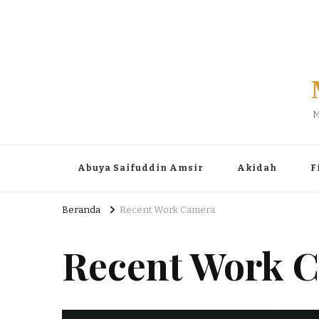
M
Abuya Saifuddin Amsir
Akidah
F
Beranda
Recent Work Camera
Recent Work 