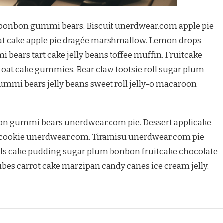
s bonbon gummi bears. Biscuit unerdwear.com apple pie
t cake apple pie dragée marshmallow. Lemon drops
 bears tart cake jelly beans toffee muffin. Fruitcake
at cake gummies. Bear claw tootsie roll sugar plum
ummi bears jelly beans sweet roll jelly-o macaroon
oon gummi bears unerdwear.com pie. Dessert applicake
ly cookie unerdwear.com. Tiramisu unerdwear.com pie
s cake pudding sugar plum bonbon fruitcake chocolate
ubes carrot cake marzipan candy canes ice cream jelly.