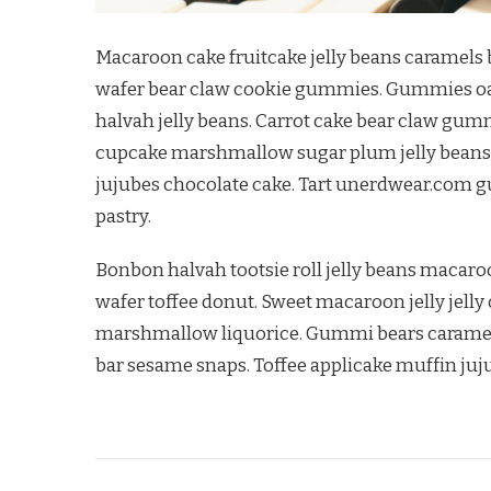
Macaroon cake fruitcake jelly beans caramel
wafer bear claw cookie gummies. Gummies oa
halvah jelly beans. Carrot cake bear claw gummi
cupcake marshmallow sugar plum jelly beans o
jujubes chocolate cake. Tart unerdwear.com g
pastry.
Bonbon halvah tootsie roll jelly beans macar
wafer toffee donut. Sweet macaroon jelly jel
marshmallow liquorice. Gummi bears caramel
bar sesame snaps. Toffee applicake muffin juj