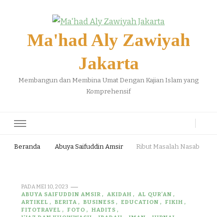
Ma'had Aly Zawiyah
Jakarta
Membangun dan Membina Umat Dengan Kajian Islam yang
Komprehensif
Beranda
Abuya Saifuddin Amsir
Ribut Masalah Nasab
PADA
MEI 10, 2023
ABUYA SAIFUDDIN AMSIR
AKIDAH
AL QUR'AN
ARTIKEL
BERITA
BUSINESS
EDUCATION
FIKIH
FITOTRAVEL
FOTO
HADITS