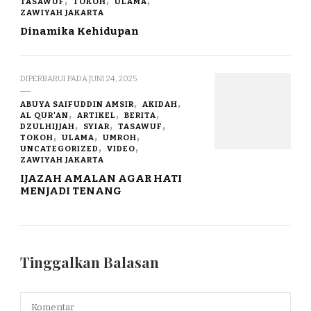
TASAWUF
TOKOH
ULAMA
ZAWIYAH JAKARTA
Dinamika Kehidupan
DIPERBARUI PADA
JUNI 24, 2025
ABUYA SAIFUDDIN AMSIR
AKIDAH
AL QUR'AN
ARTIKEL
BERITA
DZULHIJJAH
SYIAR
TASAWUF
TOKOH
ULAMA
UMROH
UNCATEGORIZED
VIDEO
ZAWIYAH JAKARTA
IJAZAH AMALAN AGAR HATI
MENJADI TENANG
Tinggalkan Balasan