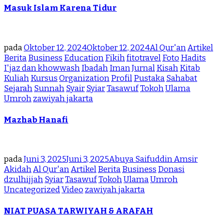
Masuk Islam Karena Tidur
pada
Oktober 12, 2024
Oktober 12, 2024
Al Qur'an
Artikel
Berita
Business
Education
Fikih
fitotravel
Foto
Hadits
I'jaz dan khowwash
Ibadah
Iman
Jurnal
Kisah
Kitab
Kuliah
Kursus
Organization
Profil
Pustaka
Sahabat
Sejarah
Sunnah
Syair
Syiar
Tasawuf
Tokoh
Ulama
Umroh
zawiyah jakarta
Mazhab Hanafi
pada
Juni 3, 2025
Juni 3, 2025
Abuya Saifuddin Amsir
Akidah
Al Qur'an
Artikel
Berita
Business
Donasi
dzulhijjah
Syiar
Tasawuf
Tokoh
Ulama
Umroh
Uncategorized
Video
zawiyah jakarta
NIAT PUASA TARWIYAH & ARAFAH