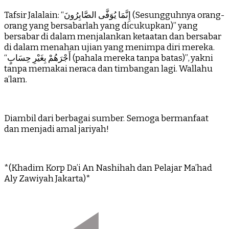
Tafsir Jalalain: “إِنَّمَا يُوَفَّى الصَّابِرُونَ (Sesungguhnya orang-
orang yang bersabarlah yang dicukupkan)” yang
bersabar di dalam menjalankan ketaatan dan bersabar
di dalam menahan ujian yang menimpa diri mereka.
“أَجْرَهُمْ بِغَيْرِ حِسَابٍ (pahala mereka tanpa batas)”, yakni
tanpa memakai neraca dan timbangan lagi. Wallahu
a’lam.
Diambil dari berbagai sumber. Semoga bermanfaat
dan menjadi amal jariyah!
*(Khadim Korp Da’i An Nashihah dan Pelajar Ma’had
Aly Zawiyah Jakarta)*