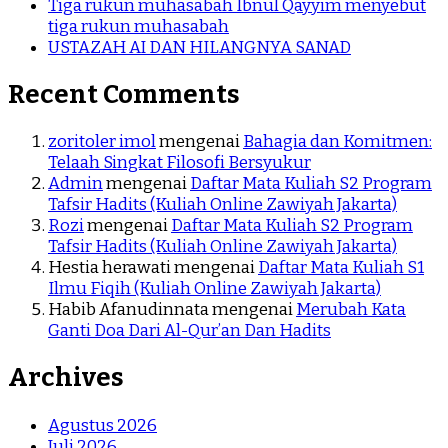
Tiga rukun muhasabah Ibnul Qayyim menyebut
tiga rukun muhasabah
USTAZAH AI DAN HILANGNYA SANAD
Recent Comments
zoritoler imol
mengenai
Bahagia dan Komitmen:
Telaah Singkat Filosofi Bersyukur
Admin
mengenai
Daftar Mata Kuliah S2 Program
Tafsir Hadits (Kuliah Online Zawiyah Jakarta)
Rozi
mengenai
Daftar Mata Kuliah S2 Program
Tafsir Hadits (Kuliah Online Zawiyah Jakarta)
Hestia herawati
mengenai
Daftar Mata Kuliah S1
Ilmu Fiqih (Kuliah Online Zawiyah Jakarta)
Habib Afanudinnata
mengenai
Merubah Kata
Ganti Doa Dari Al-Qur’an Dan Hadits
Archives
Agustus 2026
Juli 2026