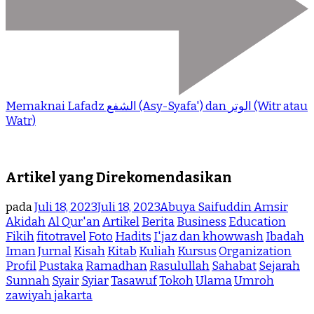
Memaknai Lafadz الشفع (Asy-Syafa') dan الوتر (Witr atau
Watr)
Artikel yang Direkomendasikan
pada
Juli 18, 2023
Juli 18, 2023
Abuya Saifuddin Amsir
Akidah
Al Qur'an
Artikel
Berita
Business
Education
Fikih
fitotravel
Foto
Hadits
I'jaz dan khowwash
Ibadah
Iman
Jurnal
Kisah
Kitab
Kuliah
Kursus
Organization
Profil
Pustaka
Ramadhan
Rasulullah
Sahabat
Sejarah
Sunnah
Syair
Syiar
Tasawuf
Tokoh
Ulama
Umroh
zawiyah jakarta