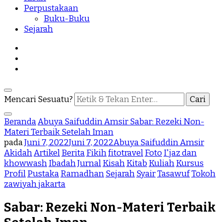
Perpustakaan
Buku-Buku
Sejarah
Mencari Sesuatu?
Beranda
Abuya Saifuddin Amsir
Sabar: Rezeki Non-
Materi Terbaik Setelah Iman
pada
Juni 7, 2022
Juni 7, 2022
Abuya Saifuddin Amsir
Akidah
Artikel
Berita
Fikih
fitotravel
Foto
I'jaz dan
khowwash
Ibadah
Jurnal
Kisah
Kitab
Kuliah
Kursus
Profil
Pustaka
Ramadhan
Sejarah
Syair
Tasawuf
Tokoh
zawiyah jakarta
Sabar: Rezeki Non-Materi Terbaik