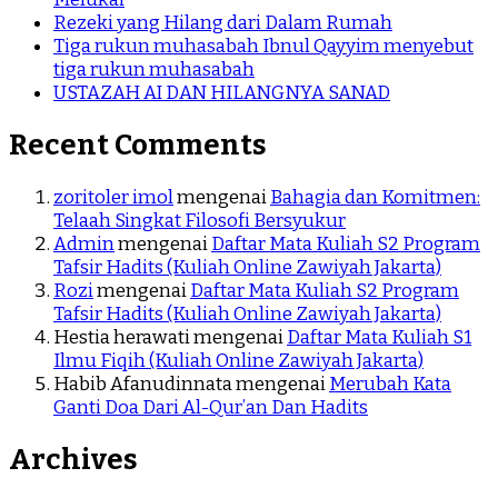
Rezeki yang Hilang dari Dalam Rumah
Tiga rukun muhasabah Ibnul Qayyim menyebut
tiga rukun muhasabah
USTAZAH AI DAN HILANGNYA SANAD
Recent Comments
zoritoler imol
mengenai
Bahagia dan Komitmen:
Telaah Singkat Filosofi Bersyukur
Admin
mengenai
Daftar Mata Kuliah S2 Program
Tafsir Hadits (Kuliah Online Zawiyah Jakarta)
Rozi
mengenai
Daftar Mata Kuliah S2 Program
Tafsir Hadits (Kuliah Online Zawiyah Jakarta)
Hestia herawati
mengenai
Daftar Mata Kuliah S1
Ilmu Fiqih (Kuliah Online Zawiyah Jakarta)
Habib Afanudinnata
mengenai
Merubah Kata
Ganti Doa Dari Al-Qur’an Dan Hadits
Archives