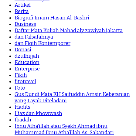
Artikel
Berita
Biografi Imam Hasan Al-Bashri
Business
Daftar Mata Kuliah Mahad aly zawiyah jakarta
dan Falsafahnya
dan Fiqih Kontemporer
Donasi
dzulhijjah
Education
Enterprise
Fikih
fitotravel
Foto
Gus Dur di Mata KH Saifuddin Amsir: Keberanian
yang Layak Diteladani
Hadits
I'jaz dan khowwash
Ibadah
Ibnu Atha’illah atau Syekh Ahmad ibnu
Muhammad Ibnu Atha’illah As-Sakandari