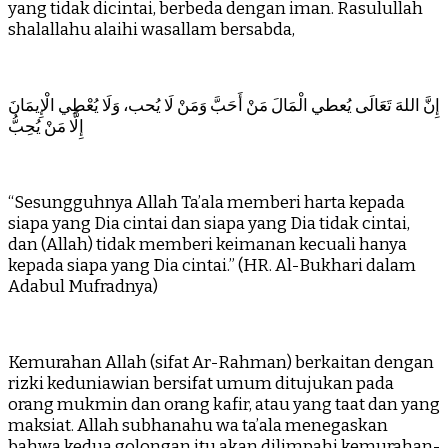
yang tidak dicintai, berbeda dengan iman. Rasulullah
shalallahu alaihi wasallam bersabda,
إِنَّ اللهَ تَعَالَى يُعطي الْمَالَ مَنْ أَحَبَّ وَمَنْ لَا يُحب، وَلَا يُعْطِي الْإِيمَانَ
إِلَّا مَنْ يُحِبُّ
“Sesungguhnya Allah Ta’ala memberi harta kepada
siapa yang Dia cintai dan siapa yang Dia tidak cintai,
dan (Allah) tidak memberi keimanan kecuali hanya
kepada siapa yang Dia cintai.” (HR. Al-Bukhari dalam
Adabul Mufradnya)
Kemurahan Allah (sifat Ar-Rahman) berkaitan dengan
rizki keduniawian bersifat umum ditujukan pada
orang mukmin dan orang kafir, atau yang taat dan yang
maksiat. Allah subhanahu wa ta’ala menegaskan
bahwa kedua golongan itu akan dilimpahi kemurahan-