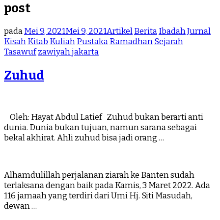
post
pada
Mei 9, 2021
Mei 9, 2021
Artikel
Berita
Ibadah
Jurnal
Kisah
Kitab
Kuliah
Pustaka
Ramadhan
Sejarah
Tasawuf
zawiyah jakarta
Zuhud
Oleh: Hayat Abdul Latief Zuhud bukan berarti anti
dunia. Dunia bukan tujuan, namun sarana sebagai
bekal akhirat. Ahli zuhud bisa jadi orang …
Alhamdulillah perjalanan ziarah ke Banten sudah
terlaksana dengan baik pada Kamis, 3 Maret 2022. Ada
116 jamaah yang terdiri dari Umi Hj. Siti Masudah,
dewan …