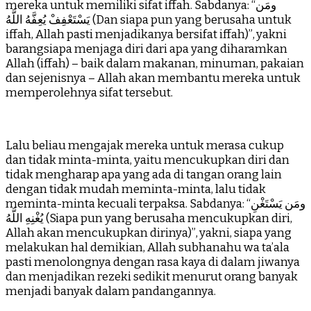
mereka untuk memiliki sifat iffah. Sabdanya: “ومَن
يَسْتَعْفِفْ يُعِفَّهُ اللَّهُ (Dan siapa pun yang berusaha untuk
iffah, Allah pasti menjadikanya bersifat iffah)”, yakni
barangsiapa menjaga diri dari apa yang diharamkan
Allah (iffah) – baik dalam makanan, minuman, pakaian
dan sejenisnya – Allah akan membantu mereka untuk
memperolehnya sifat tersebut.
Lalu beliau mengajak mereka untuk merasa cukup
dan tidak minta-minta, yaitu mencukupkan diri dan
tidak mengharap apa yang ada di tangan orang lain
dengan tidak mudah meminta-minta, lalu tidak
meminta-minta kecuali terpaksa. Sabdanya: “ومَن يَسْتَغْنِ
يُغْنِهِ اللَّهُ (Siapa pun yang berusaha mencukupkan diri,
Allah akan mencukupkan dirinya)”, yakni, siapa yang
melakukan hal demikian, Allah subhanahu wa ta’ala
pasti menolongnya dengan rasa kaya di dalam jiwanya
dan menjadikan rezeki sedikit menurut orang banyak
menjadi banyak dalam pandangannya.