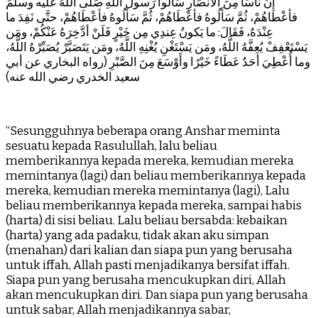
إنَّ نَاسًا مِنَ الأنْصَارِ سَأَلُوا رَسولَ اللَّهِ صَلَّى اللهُ عليه وسلَّمَ
فأعْطَاهُمْ، ثُمَّ سَأَلُوهُ فأعْطَاهُمْ، ثُمَّ سَأَلُوهُ فأعْطَاهُمْ، حتَّى نَفِدَ ما
عِنْدَهُ، فَقَالَ: ما يَكونُ عِندِي مِن خَيْرٍ فَلَنْ أدَّخِرَهُ عَنْكُمْ، ومَن
يَسْتَعْفِفْ يُعِفَّهُ اللَّهُ، ومَن يَسْتَغْنِ يُغْنِهِ اللَّهُ، ومَن يَتَصَبَّرْ يُصَبِّرْهُ اللَّهُ،
وما أُعْطِيَ أحَدٌ عَطَاءً خَيْرًا وأَوْسَعَ مِنَ الصَّبْرِ (رواه البخاري عن أبي
سعيد الخدري رضي الله عنه)
“Sesungguhnya beberapa orang Anshar meminta
sesuatu kepada Rasulullah, lalu beliau
memberikannya kepada mereka, kemudian mereka
memintanya (lagi) dan beliau memberikannya kepada
mereka, kemudian mereka memintanya (lagi), Lalu
beliau memberikannya kepada mereka, sampai habis
(harta) di sisi beliau. Lalu beliau bersabda: kebaikan
(harta) yang ada padaku, tidak akan aku simpan
(menahan) dari kalian dan siapa pun yang berusaha
untuk iffah, Allah pasti menjadikanya bersifat iffah.
Siapa pun yang berusaha mencukupkan diri, Allah
akan mencukupkan diri. Dan siapa pun yang berusaha
untuk sabar, Allah menjadikannya sabar,