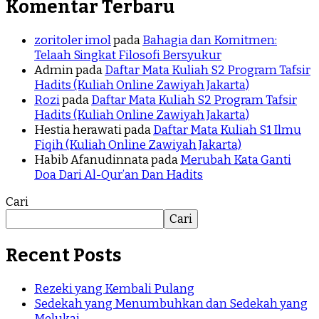
Komentar Terbaru
zoritoler imol
pada
Bahagia dan Komitmen:
Telaah Singkat Filosofi Bersyukur
Admin
pada
Daftar Mata Kuliah S2 Program Tafsir
Hadits (Kuliah Online Zawiyah Jakarta)
Rozi
pada
Daftar Mata Kuliah S2 Program Tafsir
Hadits (Kuliah Online Zawiyah Jakarta)
Hestia herawati
pada
Daftar Mata Kuliah S1 Ilmu
Fiqih (Kuliah Online Zawiyah Jakarta)
Habib Afanudinnata
pada
Merubah Kata Ganti
Doa Dari Al-Qur’an Dan Hadits
Cari
Cari
Recent Posts
Rezeki yang Kembali Pulang
Sedekah yang Menumbuhkan dan Sedekah yang
Melukai