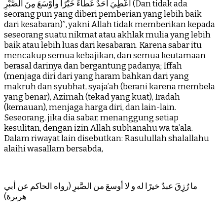
أُعْطِيَ أحَدٌ عَطَاءً خَيْرًا وأَوْسَعَ مِنَ الصَّبْرِ (Dan tidak ada
seorang pun yang diberi pemberian yang lebih baik
dari kesabaran)”, yakni Allah tidak memberikan kepada
seseorang suatu nikmat atau akhlak mulia yang lebih
baik atau lebih luas dari kesabaran. Karena sabar itu
mencakup semua kebajikan, dan semua keutamaan
berasal darinya dan bergantung padanya; Iffah
(menjaga diri dari yang haram bahkan dari yang
makruh dan syubhat, syaja’ah (berani karena membela
yang benar), Azimah (tekad yang kuat), Iradah
(kemauan), menjaga harga diri, dan lain-lain.
Seseorang, jika dia sabar, menanggung setiap
kesulitan, dengan izin Allah subhanahu wa ta’ala.
Dalam riwayat lain disebutkan: Rasulullah shalallahu
alaihi wasallam bersabda,
ما رُزِقَ عبدٌ خيرًا له و لا أوسعَ من الصَّبرِ (رواه الحاكم عن أبي
هريرة)