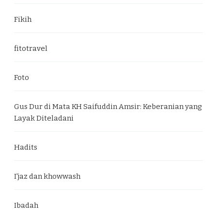
Fikih
fitotravel
Foto
Gus Dur di Mata KH Saifuddin Amsir: Keberanian yang
Layak Diteladani
Hadits
I'jaz dan khowwash
Ibadah