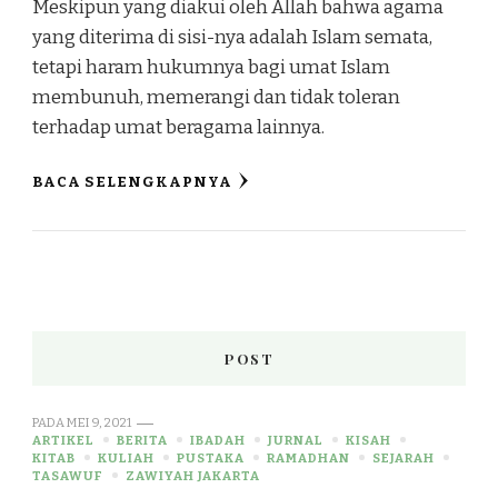
Meskipun yang diakui oleh Allah bahwa agama
yang diterima di sisi-nya adalah Islam semata,
tetapi haram hukumnya bagi umat Islam
membunuh, memerangi dan tidak toleran
terhadap umat beragama lainnya.
BACA SELENGKAPNYA
POST
PADA
MEI 9, 2021
ARTIKEL
BERITA
IBADAH
JURNAL
KISAH
KITAB
KULIAH
PUSTAKA
RAMADHAN
SEJARAH
TASAWUF
ZAWIYAH JAKARTA