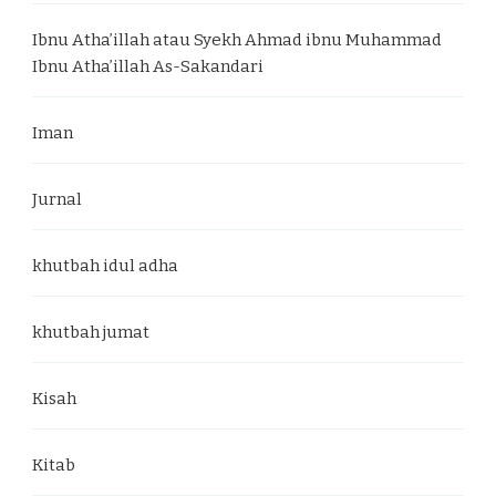
Ibnu Atha’illah atau Syekh Ahmad ibnu Muhammad
Ibnu Atha’illah As-Sakandari
Iman
Jurnal
khutbah idul adha
khutbah jumat
Kisah
Kitab