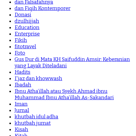
dan Falsafahnya
dan Fiqih Kontemporer
Donasi
dzulhijjah
Education
Enterprise
Fikih
fitotravel
Foto
Gus Dur di Mata KH Saifuddin Amsir: Keberanian
yang Layak Diteladani
Hadits
I'jaz dan khowwash
Ibadah
Ibnu Atha’illah atau Syekh Ahmad ibnu
Muhammad Ibnu Atha’illah As-Sakandari
Iman
Jurnal
khutbah idul adha
khutbah jumat
Kisah
Kitab