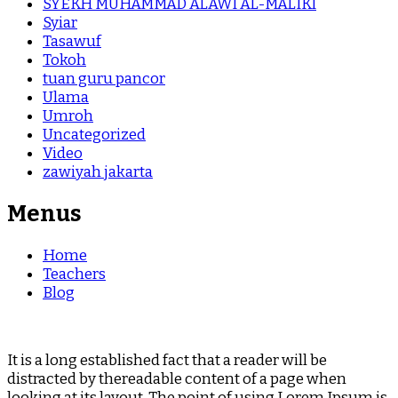
SYEKH MUHAMMAD ALAWI AL-MALIKI
Syiar
Tasawuf
Tokoh
tuan guru pancor
Ulama
Umroh
Uncategorized
Video
zawiyah jakarta
Menus
Home
Teachers
Blog
It is a long established fact that a reader will be
distracted by thereadable content of a page when
looking at its layout. The point of using Lorem Ipsum is