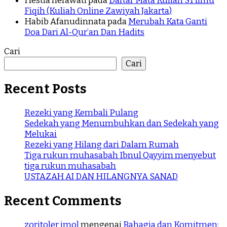
Hestia herawati
pada
Daftar Mata Kuliah S1 Ilmu
Fiqih (Kuliah Online Zawiyah Jakarta)
Habib Afanudinnata
pada
Merubah Kata Ganti
Doa Dari Al-Qur’an Dan Hadits
Cari
Cari
Recent Posts
Rezeki yang Kembali Pulang
Sedekah yang Menumbuhkan dan Sedekah yang
Melukai
Rezeki yang Hilang dari Dalam Rumah
Tiga rukun muhasabah Ibnul Qayyim menyebut
tiga rukun muhasabah
USTAZAH AI DAN HILANGNYA SANAD
Recent Comments
zoritoler imol
mengenai
Bahagia dan Komitmen: