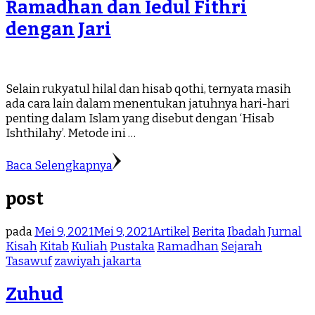
Ramadhan dan Iedul Fithri
dengan Jari
Selain rukyatul hilal dan hisab qothi, ternyata masih
ada cara lain dalam menentukan jatuhnya hari-hari
penting dalam Islam yang disebut dengan ‘Hisab
Ishthilahy’. Metode ini …
Baca Selengkapnya
post
pada
Mei 9, 2021
Mei 9, 2021
Artikel
Berita
Ibadah
Jurnal
Kisah
Kitab
Kuliah
Pustaka
Ramadhan
Sejarah
Tasawuf
zawiyah jakarta
Zuhud