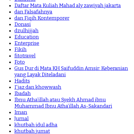
Daftar Mata Kuliah Mahad aly zawiyah jakarta
dan Falsafahnya
dan Fiqih Kontemporer
Donasi
dzulhijjah
Education
Enterprise
Fikih
fitotravel
Foto
Gus Dur di Mata KH Saifuddin Amsir: Keberanian
yang Layak Diteladani
Hadits
I'jaz dan khowwash
Ibadah
Ibnu Atha’illah atau Syekh Ahmad ibnu
Muhammad Ibnu Atha’illah As-Sakandari
Iman
Jurnal
khutbah idul adha
khutbah jumat