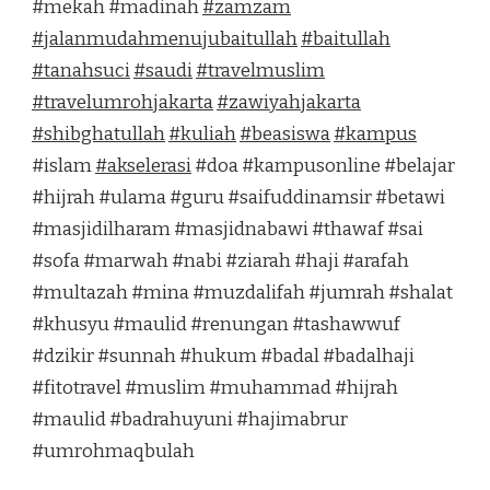
#mekah #madinah
#
zamzam
#
jalanmudahmenujubaitullah
#
baitullah
#
tanahsuci
#
saudi
#
travelmuslim
#
travelumrohjakarta
#
zawiyahjakarta
#
shibghatullah
#
kuliah
#
beasiswa
#
kampus
#islam
#
akselerasi
#doa #kampusonline #belajar
#hijrah #ulama #guru #saifuddinamsir #betawi
#masjidilharam #masjidnabawi #thawaf #sai
#sofa #marwah #nabi #ziarah #haji #arafah
#multazah #mina #muzdalifah #jumrah #shalat
#khusyu #maulid #renungan #tashawwuf
#dzikir #sunnah #hukum #badal #badalhaji
#fitotravel #muslim #muhammad #hijrah
#maulid #badrahuyuni #hajimabrur
#umrohmaqbulah