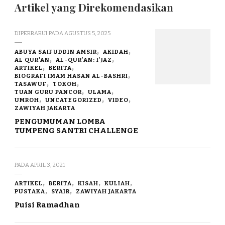
Artikel yang Direkomendasikan
DIPERBARUI PADA
AGUSTUS 5, 2025
ABUYA SAIFUDDIN AMSIR
AKIDAH
AL QUR'AN
AL-QUR’AN: I’JAZ
ARTIKEL
BERITA
BIOGRAFI IMAM HASAN AL-BASHRI
TASAWUF
TOKOH
TUAN GURU PANCOR
ULAMA
UMROH
UNCATEGORIZED
VIDEO
ZAWIYAH JAKARTA
PENGUMUMAN LOMBA
TUMPENG SANTRI CHALLENGE
PADA
APRIL 3, 2021
ARTIKEL
BERITA
KISAH
KULIAH
PUSTAKA
SYAIR
ZAWIYAH JAKARTA
Puisi Ramadhan