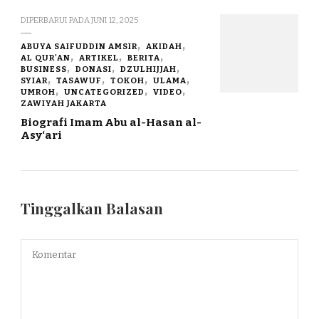
DIPERBARUI PADA
JUNI 12, 2025
ABUYA SAIFUDDIN AMSIR
AKIDAH
AL QUR'AN
ARTIKEL
BERITA
BUSINESS
DONASI
DZULHIJJAH
SYIAR
TASAWUF
TOKOH
ULAMA
UMROH
UNCATEGORIZED
VIDEO
ZAWIYAH JAKARTA
Biografi Imam Abu al-Hasan al-
Asy‘ari
Tinggalkan Balasan